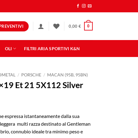
PREVENTIVI
0
0,00
€
OLI
FILTRI ARIA SPORTIVI K&N
NDMETAL
/
PORSCHE
/
MACAN (95B, 95BN)
19 Et 21 5X112 Silver
ne espressa istantaneamente dalla sua
a leggera multi razza destinato al Gentleman
ibrio, connubio ideale tra minimo peso e