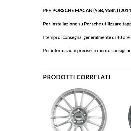
PER
PORSCHE MACAN (95B, 95BN) (2014
Per installazione su Porsche utilizzare tap
I tempi di consegna, generalmente di 48 ore, 
Per informazioni precise in merito consigliam
PRODOTTI CORRELATI
Aggiungi
Aggiungi
alla lista
alla lista
dei
dei
desideri
desideri