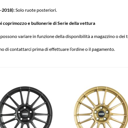
-2018):
Solo ruote posteriori.
pi coprimozzo e bullonerie di Serie della vettura
possono variare in funzione della disponibilità a magazzino o dei t
o di contattarci prima di effettuare l’ordine o il pagamento.
Aggiungi
Aggiu
alla lista
alla l
dei
dei
desideri
desid