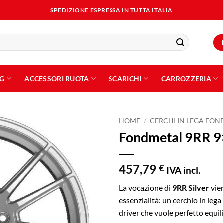
SPEDIZIONE ESPRESSA IN TUTTA ITALIA
NG
ACCESSORI RUOTA
SCARICHI
CARROZZERIA
HOME
/
CERCHI IN LEGA FO
Fondmetal 9RR 9×
Aggiungi
alla lista
dei
457,79
€
IVA incl.
desideri
La vocazione di
9RR Silver
vie
essenzialità: un cerchio in leg
driver che vuole perfetto equil