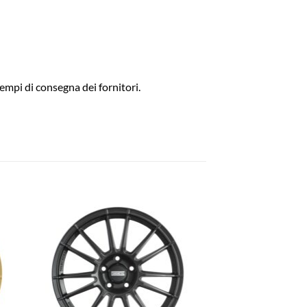
empi di consegna dei fornitori.
ngi
Aggiungi
ista
alla lista
dei
eri
desideri