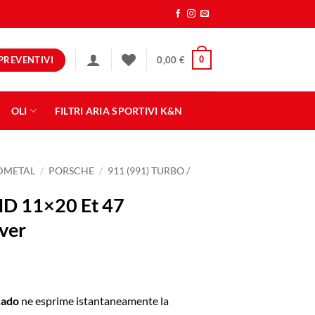
PREVENTIVI
0
0,00
€
OLI
FILTRI ARIA SPORTIVI K&N
NDMETAL
/
PORSCHE
/
911 (991) TURBO /
D 11×20 Et 47
ver
ado
ne esprime istantaneamente la