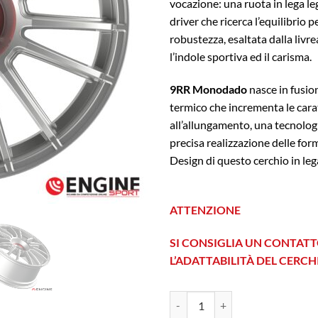
vocazione: una ruota in lega l
driver che ricerca l’equilibrio 
robustezza, esaltata dalla livr
l’indole sportiva ed il carisma.
9RR Monodado
nasce in fusio
termico che incrementa le cara
all’allungamento, una tecnolog
precisa realizzazione delle form
Design di questo cerchio in leg
ATTENZIONE
SI CONSIGLIA UN CONTATT
L’ADATTABILITÀ DEL CERC
Fondmetal 9RR MD 11x20 Et 47 