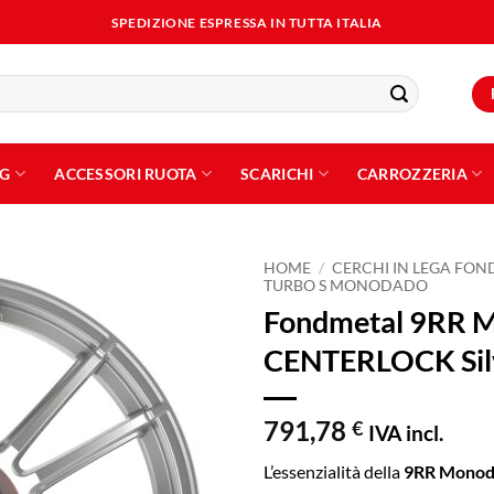
SPEDIZIONE ESPRESSA IN TUTTA ITALIA
NG
ACCESSORI RUOTA
SCARICHI
CARROZZERIA
HOME
/
CERCHI IN LEGA FO
TURBO S MONODADO
Fondmetal 9RR M
Aggiungi
alla lista
CENTERLOCK Sil
dei
desideri
791,78
€
IVA incl.
L’essenzialità della
9RR Monod