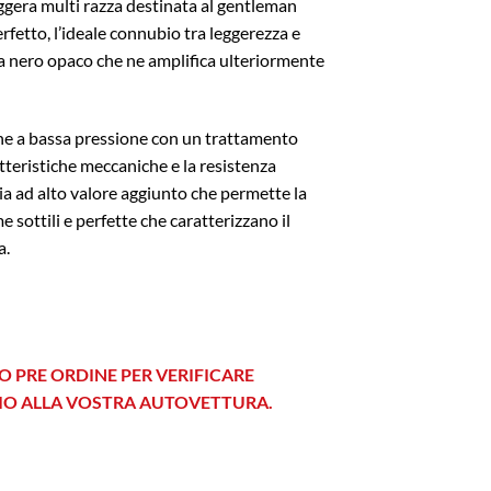
eggera multi razza destinata al gentleman
perfetto, l’ideale connubio tra leggerezza e
ea nero opaco che ne amplifica ulteriormente
ne a bassa pressione con un trattamento
tteristiche meccaniche e la resistenza
ia ad alto valore aggiunto che permette la
e sottili e perfette che caratterizzano il
a.
O PRE ORDINE PER VERIFICARE
HIO ALLA VOSTRA AUTOVETTURA.
CENTERLOCK Silver quantità