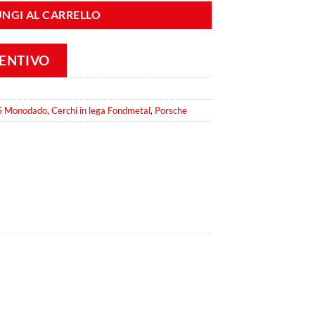
NGI AL CARRELLO
VENTIVO
 S Monodado
,
Cerchi in lega Fondmetal
,
Porsche