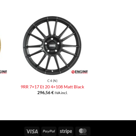
ngi
Aggiungi
ista
alla lista
dei
eri
desideri
C4 (N)
9RR 7×17 Et 20 4×108 Matt Black
296,56
€
IVA incl.
Visa
PayPal
Stripe
MasterCard