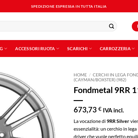
SPEDIZIONE ESPRESSA IN TUTTA ITALIA
NG
ACCESSORI RUOTA
SCARICHI
CARROZZERIA
HOME
/
CERCHI IN LEGA FO
(CAYMAN/BOXSTER) (982)
Fondmetal 9RR 11
Aggiungi
alla lista
dei
desideri
673,73
€
IVA incl.
La vocazione di
9RR Silver
vie
essenzialità: un cerchio in leg
driver che vuole perfetto equil