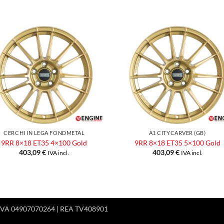
Aggiungi
Aggiu
alla lista
alla l
dei
dei
desideri
desid
CERCHI IN LEGA FONDMETAL
A1 CITYCARVER (GB)
9RR 8×18 ET35 4×100 Gold
9RR 8×18 ET35 5×100 Gold
403,09
€
403,09
€
IVA incl.
IVA incl.
 P.IVA 04907070264 | REA TV408901