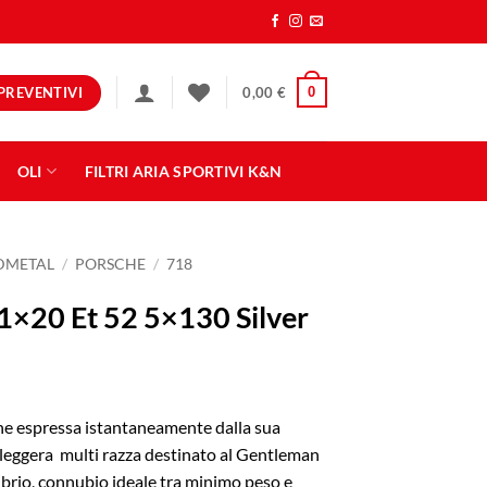
PREVENTIVI
0
0,00
€
OLI
FILTRI ARIA SPORTIVI K&N
NDMETAL
/
PORSCHE
/
718
×20 Et 52 5×130 Silver
ne espressa istantaneamente dalla sua
a leggera multi razza destinato al Gentleman
ibrio, connubio ideale tra minimo peso e