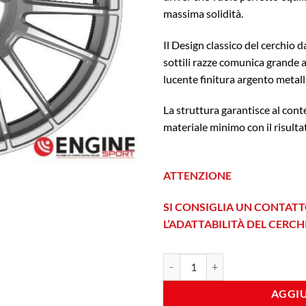
massima solidità.
Il Design classico del cerchio
sottili razze comunica grande a
lucente finitura argento metall
La struttura garantisce al con
materiale minimo con il risulta
ATTENZIONE
SI CONSIGLIA UN CONTATT
L’ADATTABILITÀ DEL CERC
Fondmetal 9RR 11x20 Et 52 5x130
AGGIU