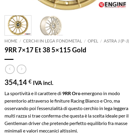
HOME
/
CERCHI IN LEGA FONDMETAL
/
OPEL
/
ASTRA J (P-J)
9RR 7×17 Et 38 5×115 Gold
354,14
€
IVA incl.
La sportività e il carattere di
9RR Oro
emergono in modo
perentorio attraverso le finiture Racing Bianco e Oro, ma
osservando poi l’essenzialità di questo cerchio in lega leggera
multi razza si trae conferma che questa è la scelta ideale per il
Gentleman driver che pretende perfetto equilibrio fra masse
minimali e valori meccanici altissimi.