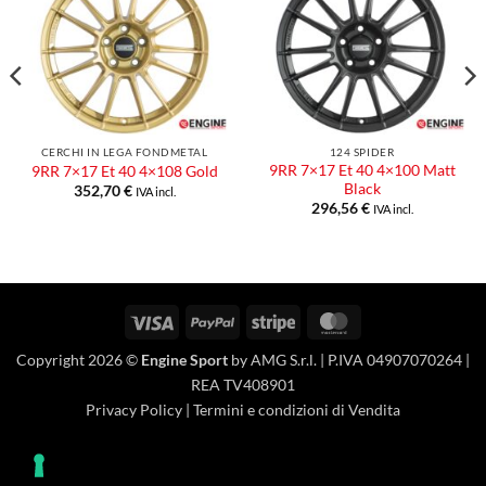
Aggiungi
Aggiungi
alla lista
alla lista
dei
dei
desideri
desideri
CERCHI IN LEGA FONDMETAL
124 SPIDER
9RR 7×17 Et 40 4×100 Matt
9RR 7×17 Et 40 4×108 Gold
Black
352,70
€
IVA incl.
296,56
€
IVA incl.
Visa
PayPal
Stripe
MasterCard
Copyright 2026 ©
Engine Sport
by AMG S.r.l. | P.IVA 04907070264 |
REA TV408901
Privacy Policy
|
Termini e condizioni di Vendita