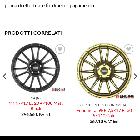
prima di effettuare l’ordine o il pagamento.
PRODOTTI CORRELATI
Aggiungi
Aggiungi
alla lista
alla lista
dei
dei
desideri
desideri
C4 (N)
9RR 7×17 Et 20 4×108 Matt
CERCHI IN LEGA FONDMETAL
Black
Fondmetal 9RR 7,5×17 Et 30
296,56
€
IVA incl.
5×110 Gold
367,10
€
IVA incl.