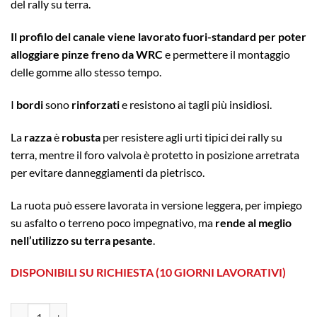
del rally su terra.
Il profilo del canale viene lavorato fuori-standard per poter
alloggiare pinze freno da WRC
e permettere il montaggio
delle gomme allo stesso tempo.
I
bordi
sono
rinforzati
e resistono ai tagli più insidiosi.
La
razza
è
robusta
per resistere agli urti tipici dei rally su
terra, mentre il foro valvola è protetto in posizione arretrata
per evitare danneggiamenti da pietrisco.
La ruota può essere lavorata in versione leggera, per impiego
su asfalto o terreno poco impegnativo, ma
rende al meglio
nell’utilizzo su terra pesante
.
DISPONIBILI SU RICHIESTA (10 GIORNI LAVORATIVI)
Sanremo Corse 7x15 ET53 5x100 Gold quantità