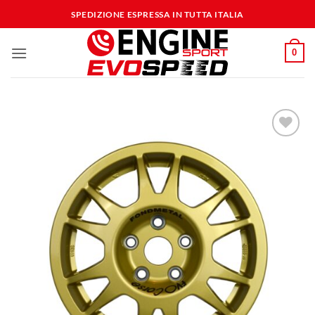
Salta
SPEDIZIONE ESPRESSA IN TUTTA ITALIA
ai
contenuti
0
Aggiungi
alla lista
dei
desideri