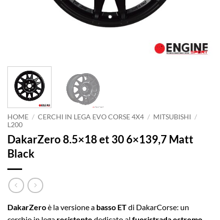
HOME
/
CERCHI IN LEGA EVO CORSE 4X4
/
MITSUBISHI
/
L200
DakarZero 8.5×18 et 30 6×139,7 Matt
Black
DakarZero
è la versione a
basso ET
di DakarCorse: un
cerchio in lega
resistente
dedicato al
fuoristrada estremo
.