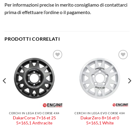
Per informazioni precise in merito consigliamo di contattarci
prima di effettuare l’ordine o il pagamento.
PRODOTTI CORRELATI
Aggiungi
Aggiungi
alla lista
alla lista
dei
dei
desideri
desideri
CERCHI IN LEGA EVO CORSE 4X4
CERCHI IN LEGA EVO CORSE 4X4
DakarCorse 7×16 et 25
DakarZero 8×16 et 0
5×165,1 Anthracite
5×165,1 White