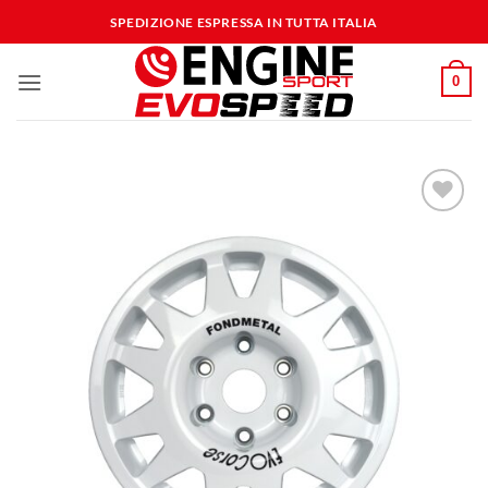
Salta
SPEDIZIONE ESPRESSA IN TUTTA ITALIA
ai
contenuti
0
Aggiungi
alla lista
dei
desideri