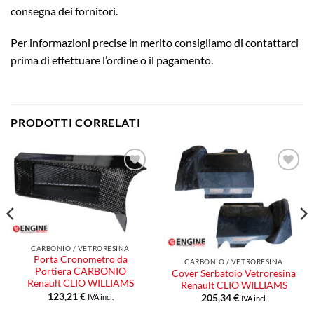
consegna dei fornitori.
Per informazioni precise in merito consigliamo di contattarci
prima di effettuare l’ordine o il pagamento.
PRODOTTI CORRELATI
Aggiungi
Aggiungi
alla lista
alla lista
dei
dei
desideri
desideri
CARBONIO / VETRORESINA
Porta Cronometro da
CARBONIO / VETRORESINA
Portiera CARBONIO
Cover Serbatoio Vetroresina
Renault CLIO WILLIAMS
Renault CLIO WILLIAMS
123,21
€
IVA incl.
205,34
€
IVA incl.