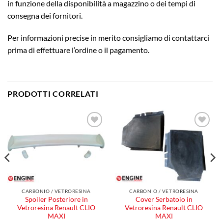
in funzione della disponibilità a magazzino o dei tempi di
consegna dei fornitori.
Per informazioni precise in merito consigliamo di contattarci
prima di effettuare l’ordine o il pagamento.
PRODOTTI CORRELATI
Aggiungi
Aggiungi
alla lista
alla lista
dei
dei
desideri
desideri
CARBONIO / VETRORESINA
CARBONIO / VETRORESINA
Spoiler Posteriore in
Cover Serbatoio in
Vetroresina Renault CLIO
Vetroresina Renault CLIO
MAXI
MAXI