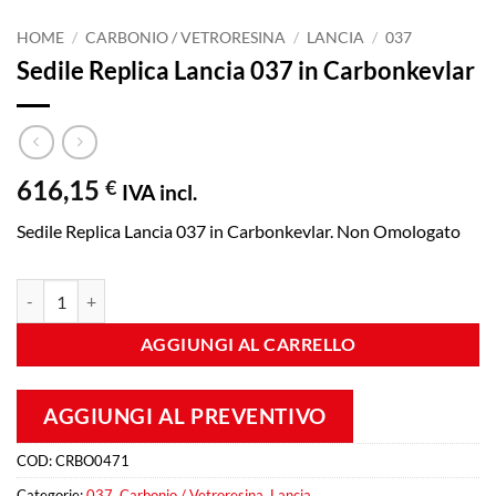
HOME
/
CARBONIO / VETRORESINA
/
LANCIA
/
037
Sedile Replica Lancia 037 in Carbonkevlar
616,15
€
IVA incl.
Sedile Replica Lancia 037 in Carbonkevlar. Non Omologato
Sedile Replica Lancia 037 in Carbonkevlar quantità
AGGIUNGI AL CARRELLO
AGGIUNGI AL PREVENTIVO
COD:
CRBO0471
Categorie:
037
,
Carbonio / Vetroresina
,
Lancia