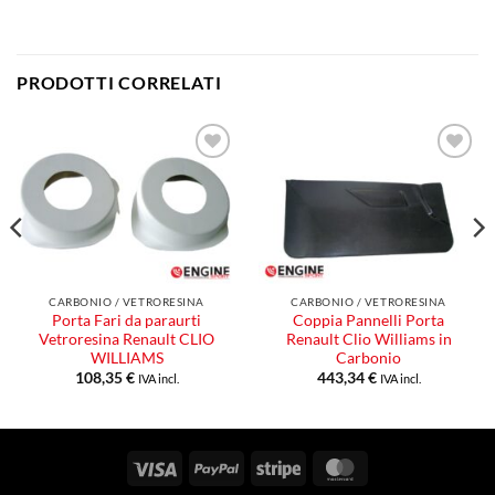
PRODOTTI CORRELATI
Aggiungi
Aggiungi
alla lista
alla lista
dei
dei
desideri
desideri
CARBONIO / VETRORESINA
CARBONIO / VETRORESINA
Porta Fari da paraurti
Coppia Pannelli Porta
Vetroresina Renault CLIO
Renault Clio Williams in
WILLIAMS
Carbonio
108,35
€
443,34
€
IVA incl.
IVA incl.
Visa
PayPal
Stripe
MasterCard