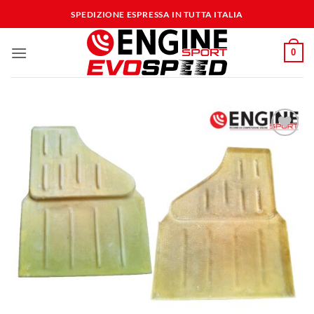
Salta
SPEDIZIONE ESPRESSA IN TUTTA ITALIA
ai
contenuti
0
Aggiungi
alla lista
dei
desideri