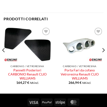
PRODOTTI CORRELATI
Aggiungi
Aggiungi
alla lista
alla lista
dei
dei
desideri
desideri
CARBONIO / VETRORESINA
CARBONIO / VETRORESINA
Pannelli Posteriori
Porta Fari da cofano
CARBONIO Renault CLIO
Vetroresina Renault CLIO
WILLIAMS
WILLIAMS
164,27
€
266,94
€
IVA incl.
IVA incl.
Visa
PayPal
Stripe
MasterCard