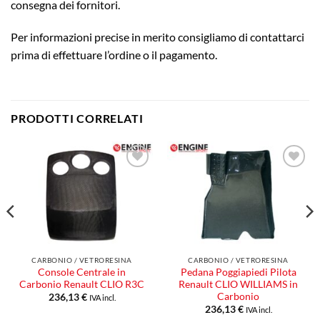
consegna dei fornitori.
Per informazioni precise in merito consigliamo di contattarci
prima di effettuare l’ordine o il pagamento.
PRODOTTI CORRELATI
Aggiungi
Aggiungi
alla lista
alla lista
dei
dei
desideri
desideri
CARBONIO / VETRORESINA
CARBONIO / VETRORESINA
Console Centrale in
Pedana Poggiapiedi Pilota
Carbonio Renault CLIO R3C
Renault CLIO WILLIAMS in
Carbonio
236,13
€
IVA incl.
236,13
€
IVA incl.