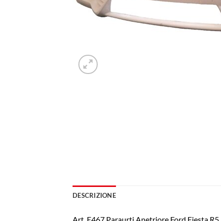
DESCRIZIONE
Art. E467 Paraurti Anetriore Ford Fiesta R5