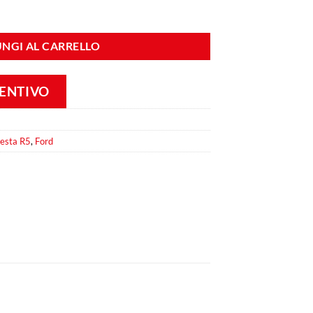
 in Vetroresina quantità
NGI AL CARRELLO
VENTIVO
iesta R5
,
Ford