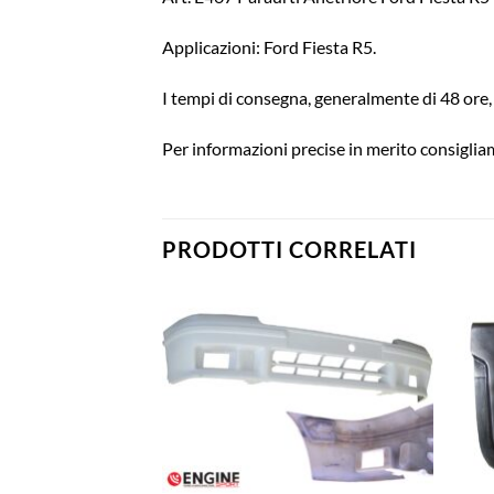
Applicazioni: Ford Fiesta R5.
I tempi di consegna, generalmente di 48 ore, 
Per informazioni precise in merito consigliam
PRODOTTI CORRELATI
Aggiungi
Aggiungi
alla lista
alla lista
dei
dei
desideri
desideri