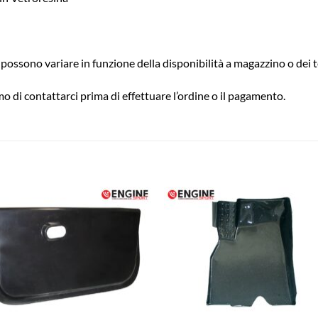
possono variare in funzione della disponibilità a magazzino o dei t
o di contattarci prima di effettuare l’ordine o il pagamento.
Aggiungi
Aggiu
alla lista
alla l
dei
dei
desideri
desid