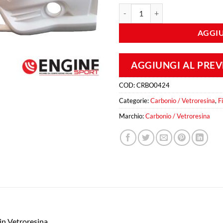
Paraurti Anteriore Ford Fiesta R5
AGGIU
AGGIUNGI AL PRE
COD:
CRBO0424
Categorie:
Carbonio / Vetroresina
,
F
Marchio:
Carbonio / Vetroresina
 in Vetroresina