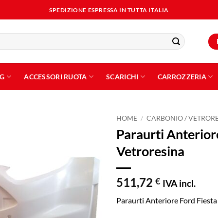
SPEDIZIONE ESPRESSA IN TUTTA ITALIA
NG
ACCESSORI RUOTA
SCARICHI
CARROZZERIA
HOME
/
CARBONIO / VETROR
Paraurti Anterior
Aggiungi
Vetroresina
alla lista
dei
desideri
511,72
€
IVA incl.
Paraurti Anteriore Ford Fiesta