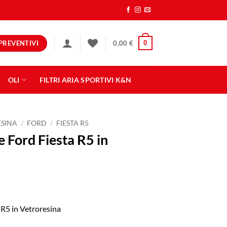
PREVENTIVI
0
0,00
€
OLI
FILTRI ARIA SPORTIVI K&N
ESINA
/
FORD
/
FIESTA R5
e Ford Fiesta R5 in
 R5 in Vetroresina