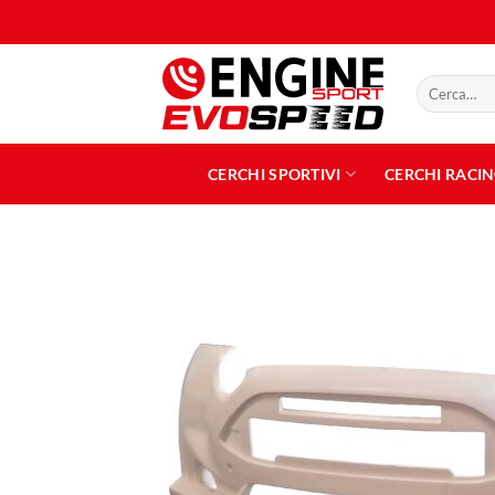
Salta
ai
contenuti
Cerca:
CERCHI SPORTIVI
CERCHI RACI