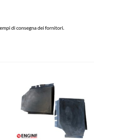
empi di consegna dei fornitori.
ngi
Aggiungi
ista
alla lista
dei
eri
desideri