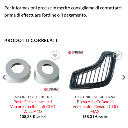
Per informazioni precise in merito consigliamo di contattarci
prima di effettuare l’ordine o il pagamento.
PRODOTTI CORRELATI
Aggiungi
Aggiungi
alla lista
alla lista
dei
dei
desideri
desideri
CARBONIO / VETRORESINA
CARBONIO / VETRORESINA
Porta Fari da paraurti
Presa Aria Cofano in
Vetroresina Renault CLIO
Vetroresina Renault CLIO
WILLIAMS
MAXI
108,35
€
168,01
€
IVA incl.
IVA incl.