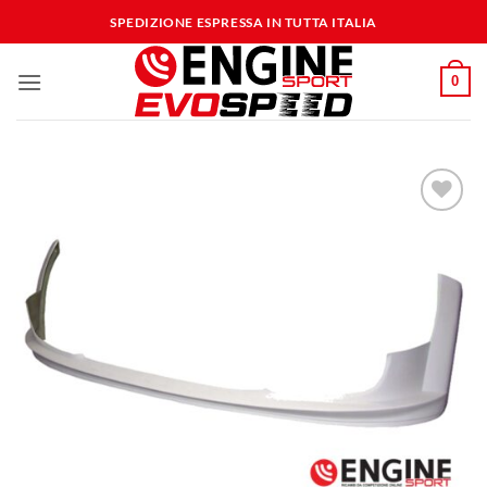
Salta
SPEDIZIONE ESPRESSA IN TUTTA ITALIA
ai
contenuti
0
Aggiungi
alla lista
dei
desideri