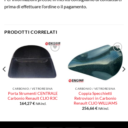
prima di effettuare l’ordine o il pagamento.
PRODOTTI CORRELATI
Aggiungi
Aggiungi
alla lista
alla lista
dei
dei
desideri
desideri
CARBONIO / VETRORESINA
CARBONIO / VETRORESINA
Porta Strumenti CENTRALE
Coppia Specchietti
Carbonio Renault CLIO R3C
Retrovisori in Carbonio
Renault CLIO WILLIAMS
164,27
€
IVA incl.
256,66
€
IVA incl.