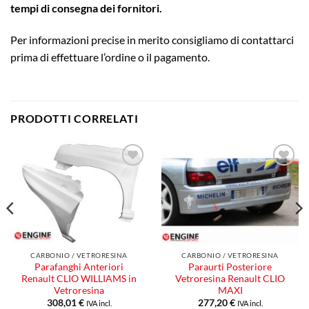
tempi di consegna dei fornitori.
Per informazioni precise in merito consigliamo di contattarci
prima di effettuare l’ordine o il pagamento.
PRODOTTI CORRELATI
Aggiungi
Aggiungi
alla lista
alla lista
dei
dei
desideri
desideri
CARBONIO / VETRORESINA
CARBONIO / VETRORESINA
Parafanghi Anteriori
Paraurti Posteriore
Renault CLIO WILLIAMS in
Vetroresina Renault CLIO
Vetroresina
MAXI
308,01
€
277,20
€
IVA incl.
IVA incl.