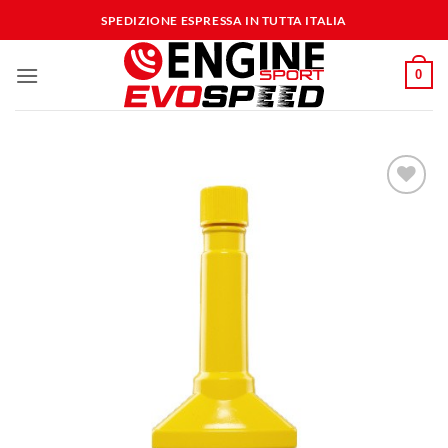
Salta
SPEDIZIONE ESPRESSA IN TUTTA ITALIA
ai
contenuti
0
Aggiungi
alla lista
dei
desideri