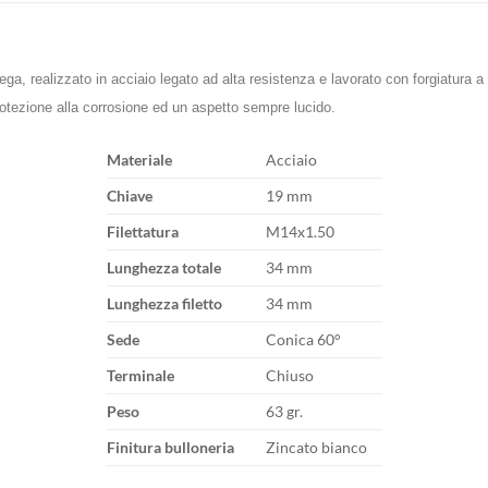
ega, realizzato in acciaio legato ad alta resistenza e lavorato con forgiatura 
protezione alla corrosione ed un aspetto sempre lucido.
Materiale
Acciaio
Chiave
19 mm
Filettatura
M14x1.50
Lunghezza totale
34 mm
Lunghezza filetto
34 mm
Sede
Conica 60°
Terminale
Chiuso
Peso
63 gr.
Finitura bulloneria
Zincato bianco