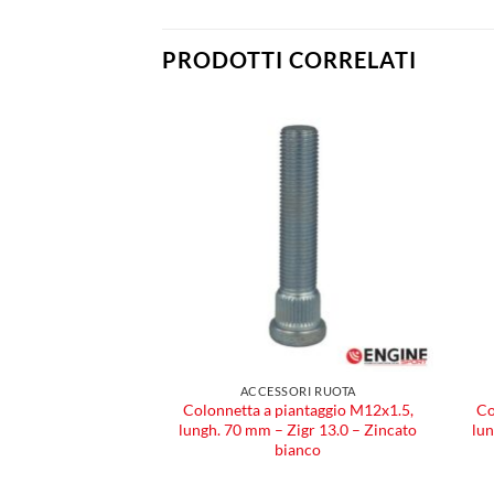
PRODOTTI CORRELATI
Aggiungi
Aggiungi
alla lista
alla lista
dei
dei
desideri
desideri
ORI RUOTA
ACCESSORI RUOTA
 interasse M14x1.5,
Colonnetta a piantaggio M12x1.5,
Co
– Zincato bianco
lungh. 70 mm – Zigr 13.0 – Zincato
lun
bianco