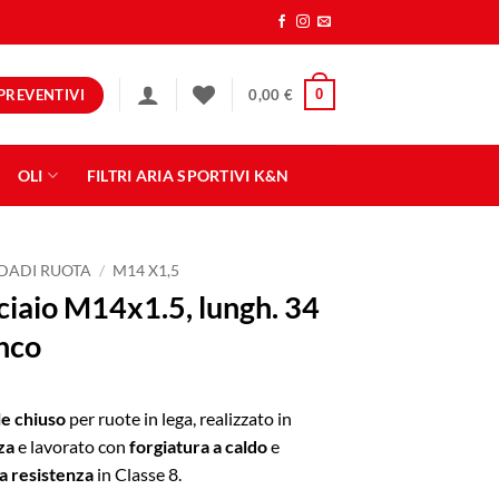
PREVENTIVI
0
0,00
€
OLI
FILTRI ARIA SPORTIVI K&N
DADI RUOTA
/
M14 X1,5
ciaio M14x1.5, lungh. 34
nco
le chiuso
per ruote in lega, realizzato in
za
e lavorato con
forgiatura a caldo
e
a resistenza
in Classe 8.