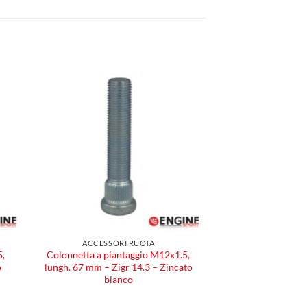
ngi
Aggiungi
ista
alla lista
dei
eri
desideri
ACCESSORI RUOTA
5,
Colonnetta a piantaggio M12x1.5,
o
lungh. 67 mm – Zigr 14.3 – Zincato
bianco