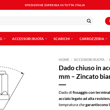
SPEDIZIONE ESPRESSA IN TUTTA ITALIA
NG
ACCESSORI RUOTA
SCARICHI
CARROZZERIA
HOME
/
ACCESSORI RUOTA
/
Dado chiuso in ac
Aggiungi
mm – Zincato bia
alla lista
dei
desideri
Dado di
fissaggio con termina
acciaio legato ad alta resisten
tempratura che
garantiscono l