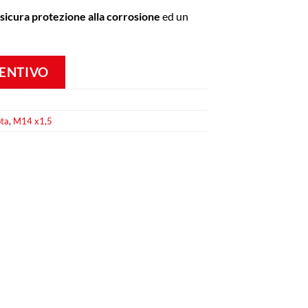
ssicura protezione alla corrosione
ed un
VENTIVO
ota
,
M14 x1,5