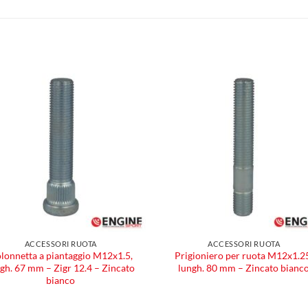
Aggiungi
Aggiu
alla lista
alla l
dei
dei
desideri
desid
ACCESSORI RUOTA
ACCESSORI RUOTA
lonnetta a piantaggio M12x1.5,
Prigioniero per ruota M12x1.2
gh. 67 mm – Zigr 12.4 – Zincato
lungh. 80 mm – Zincato bianc
bianco