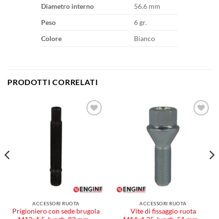
Diametro interno
56.6 mm
Peso
6 gr.
Colore
Bianco
PRODOTTI CORRELATI
Aggiungi
Aggiungi
alla lista
alla lista
dei
dei
desideri
desideri
ACCESSORI RUOTA
ACCESSORI RUOTA
Prigioniero con sede brugola
Vite di fissaggio ruota