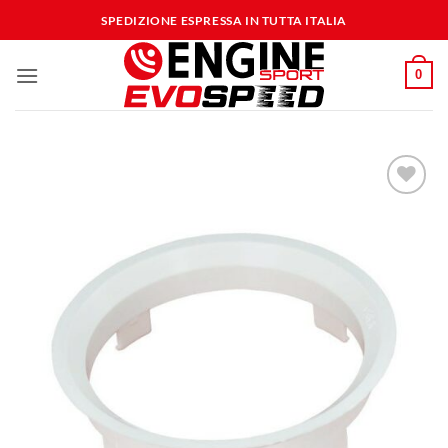
Salta
SPEDIZIONE ESPRESSA IN TUTTA ITALIA
ai
contenuti
0
Aggiungi
alla lista
dei
desideri