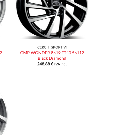
CERCHI SPORTIVI
2
GMP WONDER 8×19 ET40 5×112
Black Diamond
248,88
€
IVA incl.
ngi
ista
eri