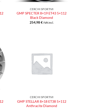
CERCHI SPORTIVI
12
GMP SPECTER 8×19 ET43 5×112
Black Diamond
254,98
€
IVA incl.
ngi
Aggiungi
ista
alla lista
dei
eri
desideri
CERCHI SPORTIVI
12
GMP STELLAR 8×18 ET38 5×112
Anthracite Diamond