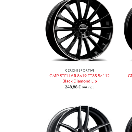
Aggiungi
alla lista
dei
desideri
CERCHI SPORTIVI
GMP STELLAR 8×19 ET35 5×112
G
Black Diamond Lip
248,88
€
IVA incl.
Aggiungi
alla lista
dei
desideri