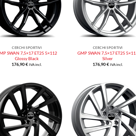
CERCHI SPORTIVI
CERCHI SPORTIVI
MP SWAN 7,5×17 ET25 5×112
GMP SWAN 7,5×17 ET25 5×11
Glossy Black
Silver
176,90
€
176,90
€
IVA incl.
IVA incl.
Aggiungi
Aggiu
alla lista
alla l
dei
dei
desideri
desid