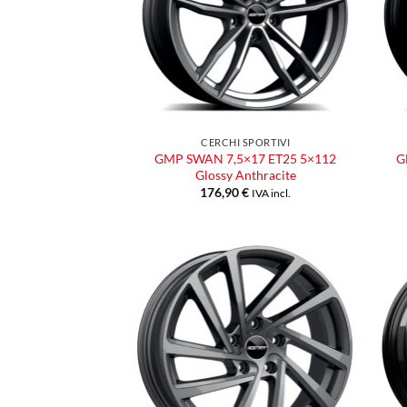
CERCHI SPORTIVI
GMP SWAN 7,5×17 ET25 5×112
G
Glossy Anthracite
176,90
€
IVA incl.
Aggiungi
alla lista
dei
desideri