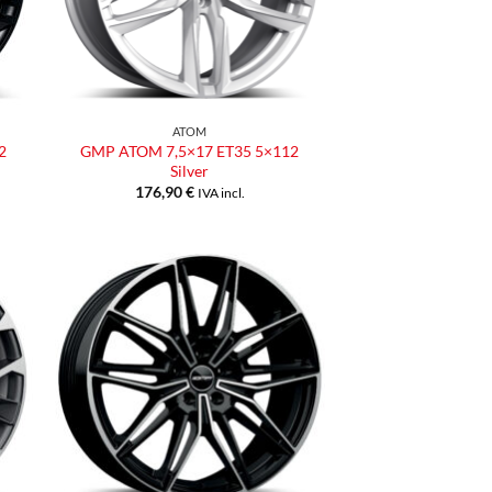
ATOM
2
GMP ATOM 7,5×17 ET35 5×112
Silver
176,90
€
IVA incl.
ngi
Aggiungi
ista
alla lista
dei
eri
desideri