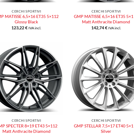
CERCHI SPORTIVI
CERCHI SPORTIVI
P MATISSE 6,5×16 ET35 5×112
GMP MATISSE 6,5×16 ET35 5×1
Glossy Black
Matt Anthracite Diamond
123,22
€
142,74
€
IVA incl.
IVA incl.
Aggiungi
Aggiu
alla lista
alla l
dei
dei
desideri
desid
CERCHI SPORTIVI
CERCHI SPORTIVI
MP SPECTER 8×19 ET43 5×112
GMP STELLAR 7,5×17 ET40 5×1
Matt Anthracite Diamond
Silver