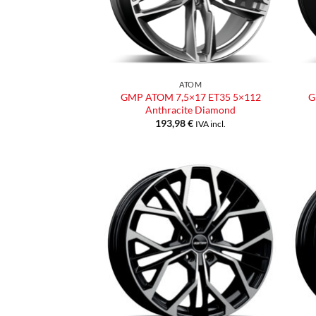
ATOM
GMP ATOM 7,5×17 ET35 5×112
G
Anthracite Diamond
193,98
€
IVA incl.
Aggiungi
alla lista
dei
desideri