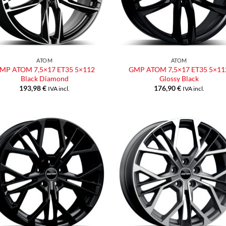
ATOM
ATOM
MP ATOM 7,5×17 ET35 5×112
GMP ATOM 7,5×17 ET35 5×11
Black Diamond
Glossy Black
193,98
€
176,90
€
IVA incl.
IVA incl.
Aggiungi
Aggiu
alla lista
alla l
dei
dei
desideri
desid