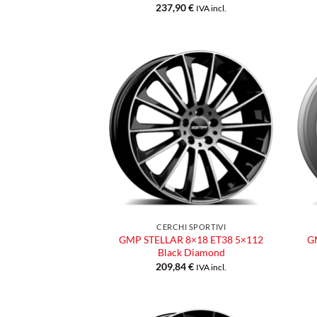
237,90
€
IVA incl.
Aggiungi
alla lista
dei
desideri
CERCHI SPORTIVI
GMP STELLAR 8×18 ET38 5×112
G
Black Diamond
209,84
€
IVA incl.