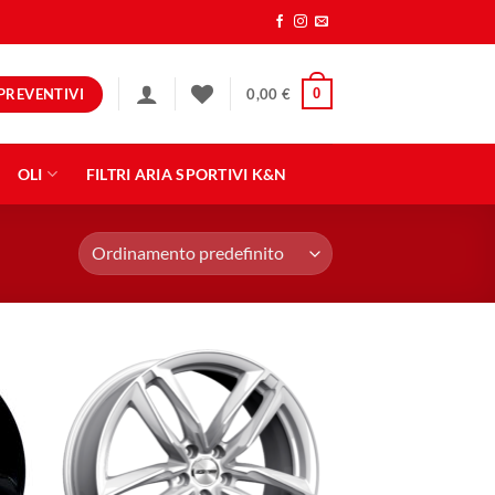
PREVENTIVI
0
0,00
€
OLI
FILTRI ARIA SPORTIVI K&N
ngi
Aggiungi
ista
alla lista
dei
eri
desideri