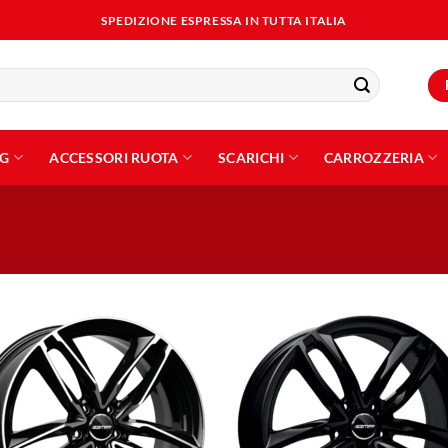
SPEDIZIONE ESPRESSA IN TUTTA ITALIA
NG
ACCESSORI RUOTA
SCARICHI
CARROZZERIA
Aggiungi
Aggiu
alla lista
alla l
dei
dei
desideri
desid