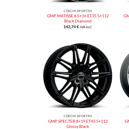
CERCHI SPORTIVI
GMP MATISSE 6,5×16 ET35 5×112
GM
Black Diamond
142,74
€
IVA incl.
Aggiungi
alla lista
dei
desideri
CERCHI SPORTIVI
GMP SPECTER 8×19 ET43 5×112
G
Glossy Black