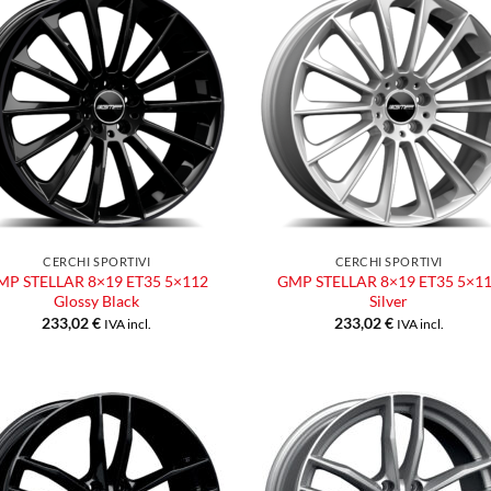
Aggiungi
Aggiu
alla lista
alla l
dei
dei
desideri
desid
CERCHI SPORTIVI
CERCHI SPORTIVI
MP STELLAR 8×19 ET35 5×112
GMP STELLAR 8×19 ET35 5×1
Glossy Black
Silver
233,02
€
233,02
€
IVA incl.
IVA incl.
Aggiungi
Aggiu
alla lista
alla l
dei
dei
desideri
desid