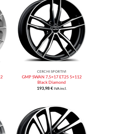
ngi
Aggiungi
ista
alla lista
dei
eri
desideri
CERCHI SPORTIVI
12
GMP SWAN 7,5×17 ET25 5×112
Black Diamond
193,98
€
IVA incl.
ngi
Aggiungi
ista
alla lista
dei
eri
desideri