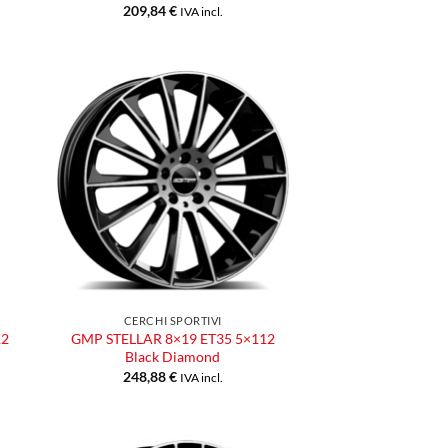
209,84
€
IVA incl.
ngi
Aggiungi
ista
alla lista
dei
eri
desideri
CERCHI SPORTIVI
12
GMP STELLAR 8×19 ET35 5×112
Black Diamond
248,88
€
IVA incl.