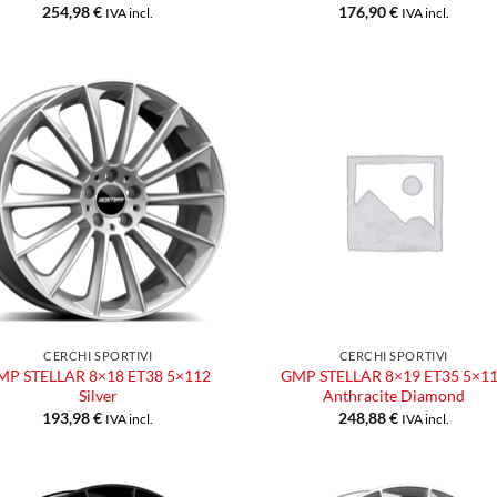
254,98
€
176,90
€
IVA incl.
IVA incl.
Aggiungi
Aggiu
alla lista
alla l
dei
dei
desideri
desid
CERCHI SPORTIVI
CERCHI SPORTIVI
MP STELLAR 8×18 ET38 5×112
GMP STELLAR 8×19 ET35 5×1
Silver
Anthracite Diamond
193,98
€
248,88
€
IVA incl.
IVA incl.