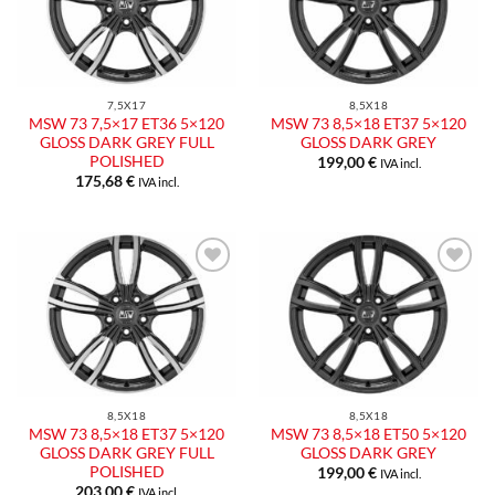
dei
dei
desideri
desideri
7,5X17
8,5X18
MSW 73 7,5×17 ET36 5×120
MSW 73 8,5×18 ET37 5×120
GLOSS DARK GREY FULL
GLOSS DARK GREY
POLISHED
199,00
€
IVA incl.
175,68
€
IVA incl.
Aggiungi
Aggiungi
alla lista
alla lista
dei
dei
desideri
desideri
8,5X18
8,5X18
MSW 73 8,5×18 ET37 5×120
MSW 73 8,5×18 ET50 5×120
GLOSS DARK GREY FULL
GLOSS DARK GREY
POLISHED
199,00
€
IVA incl.
203,00
€
IVA incl.