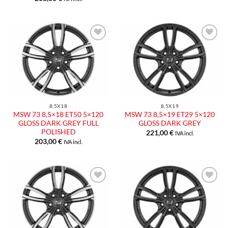
Aggiungi
Aggiungi
alla lista
alla lista
dei
dei
desideri
desideri
8,5X18
8,5X19
MSW 73 8,5×18 ET50 5×120
MSW 73 8,5×19 ET29 5×120
GLOSS DARK GREY FULL
GLOSS DARK GREY
POLISHED
221,00
€
IVA incl.
203,00
€
IVA incl.
Aggiungi
Aggiungi
alla lista
alla lista
dei
dei
desideri
desideri