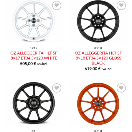
8X17
8X18
OZ ALLEGGERITA HLT 5F
OZ ALLEGGERITA HLT 5F
8×17 ET34 5×120 WHITE
8×18 ET34 5×120 GLOSS
BLACK
505,00
€
IVA incl.
619,00
€
IVA incl.
8X18
8X18