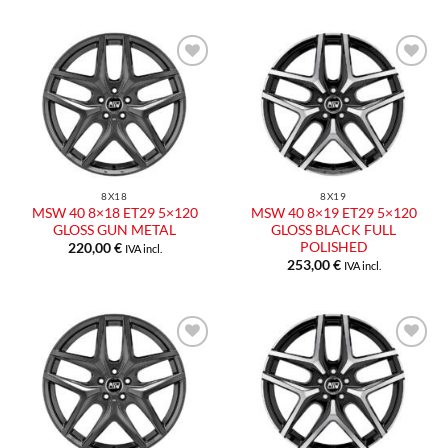
Aggiungi
Aggiungi
alla lista
alla lista
dei
dei
desideri
desideri
8X18
8X19
MSW 40 8×18 ET29 5×120
MSW 40 8×19 ET29 5×120
GLOSS GUN METAL
GLOSS BLACK FULL
POLISHED
220,00
€
IVA incl.
253,00
€
IVA incl.
Aggiungi
Aggiungi
alla lista
alla lista
dei
dei
desideri
desideri