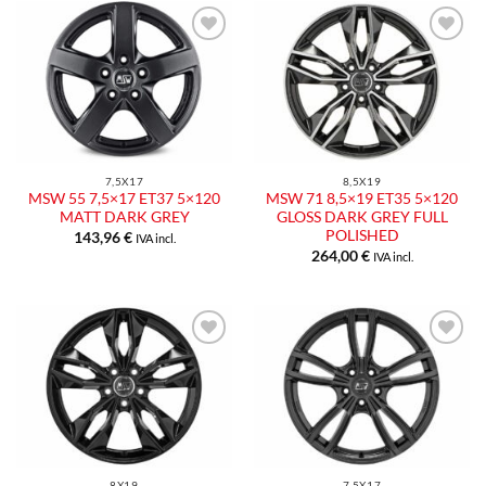
Aggiungi
Aggiungi
alla lista
alla lista
dei
dei
desideri
desideri
7,5X17
8,5X19
MSW 55 7,5×17 ET37 5×120
MSW 71 8,5×19 ET35 5×120
MATT DARK GREY
GLOSS DARK GREY FULL
POLISHED
143,96
€
IVA incl.
264,00
€
IVA incl.
Aggiungi
Aggiungi
alla lista
alla lista
dei
dei
desideri
desideri
8X19
7,5X17