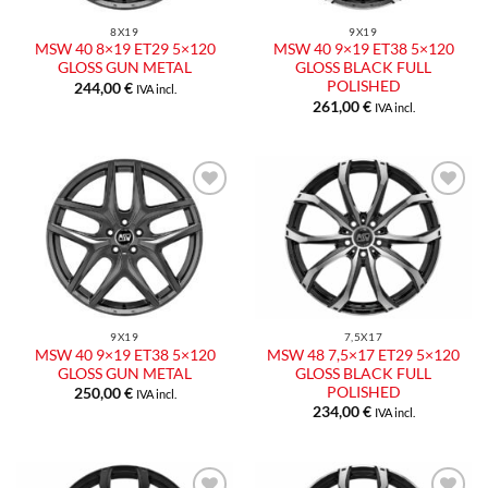
8X19
9X19
MSW 40 8×19 ET29 5×120
MSW 40 9×19 ET38 5×120
GLOSS GUN METAL
GLOSS BLACK FULL
POLISHED
244,00
€
IVA incl.
261,00
€
IVA incl.
Aggiungi
Aggiungi
alla lista
alla lista
dei
dei
desideri
desideri
9X19
7,5X17
MSW 40 9×19 ET38 5×120
MSW 48 7,5×17 ET29 5×120
GLOSS GUN METAL
GLOSS BLACK FULL
POLISHED
250,00
€
IVA incl.
234,00
€
IVA incl.