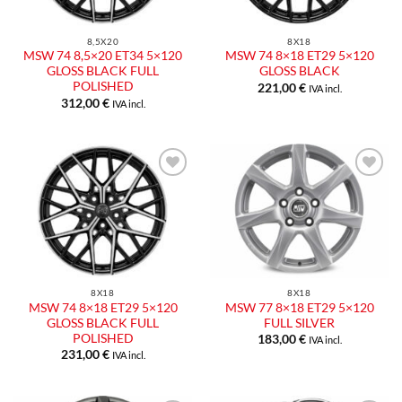
8,5X20
8X18
MSW 74 8,5×20 ET34 5×120
MSW 74 8×18 ET29 5×120
GLOSS BLACK FULL
GLOSS BLACK
POLISHED
221,00
€
IVA incl.
312,00
€
IVA incl.
8X18
8X18
MSW 74 8×18 ET29 5×120
MSW 77 8×18 ET29 5×120
GLOSS BLACK FULL
FULL SILVER
POLISHED
183,00
€
IVA incl.
231,00
€
IVA incl.