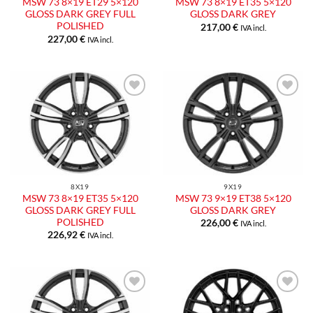
MSW 73 8×19 ET29 5×120
MSW 73 8×19 ET35 5×120
GLOSS DARK GREY FULL
GLOSS DARK GREY
POLISHED
217,00
€
IVA incl.
227,00
€
IVA incl.
Aggiungi
Aggiungi
alla lista
alla lista
dei
dei
desideri
desideri
8X19
9X19
MSW 73 8×19 ET35 5×120
MSW 73 9×19 ET38 5×120
GLOSS DARK GREY FULL
GLOSS DARK GREY
POLISHED
226,00
€
IVA incl.
226,92
€
IVA incl.