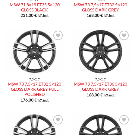
MSW 71 8×19 ET35 5×120
MSW 73 7,5×17 ET32 5×120
GLOSS BLACK
GLOSS DARK GREY
231,00
€
168,00
€
IVA incl.
IVA incl.
Aggiungi
Aggiungi
alla lista
alla lista
dei
dei
desideri
desideri
7,5X17
7,5X17
MSW 73 7,5×17 ET32 5×120
MSW 73 7,5×17 ET36 5×120
GLOSS DARK GREY FULL
GLOSS DARK GREY
POLISHED
168,00
€
IVA incl.
176,00
€
IVA incl.
Aggiungi
Aggiungi
alla lista
alla lista