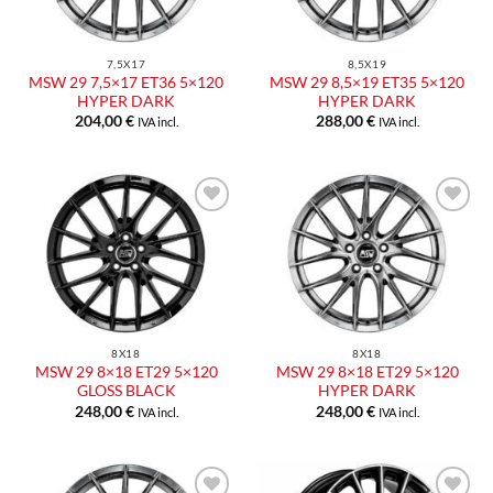
7,5X17
8,5X19
MSW 29 7,5×17 ET36 5×120
MSW 29 8,5×19 ET35 5×120
HYPER DARK
HYPER DARK
204,00
€
288,00
€
IVA incl.
IVA incl.
Aggiungi
Aggiungi
alla lista
alla lista
dei
dei
desideri
desideri
8X18
8X18
MSW 29 8×18 ET29 5×120
MSW 29 8×18 ET29 5×120
GLOSS BLACK
HYPER DARK
248,00
€
248,00
€
IVA incl.
IVA incl.