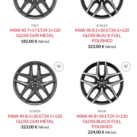
desideri
desideri
7X17
8,5X20
MSW 40 7×17 ET29 5×120
MSW 40 8,5×20 ET34 5×120
GLOSS GUN METAL
GLOSS BLACK FULL
POLISHED
182,00
€
IVA incl.
323,00
€
IVA incl.
Aggiungi
Aggiungi
alla lista
alla lista
dei
dei
desideri
desideri
8,5X20
8X18
MSW 40 8,5×20 ET34 5×120
MSW 40 8×18 ET29 5×120
GLOSS GUN METAL
GLOSS BLACK FULL
POLISHED
323,00
€
IVA incl.
224,00
€
IVA incl.