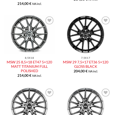
214,00
€
IVA incl.
Aggiungi
Aggiungi
alla lista
alla lista
dei
dei
desideri
desideri
8,5X18
7,5X17
MSW 25 8,5×18 ET47 5×120
MSW 29 7,5×17 ET36 5×120
MATT TITANIUM FULL
GLOSS BLACK
POLISHED
204,00
€
IVA incl.
214,00
€
IVA incl.
Aggiungi
Aggiungi
alla lista
alla lista
dei
dei
desideri
desideri