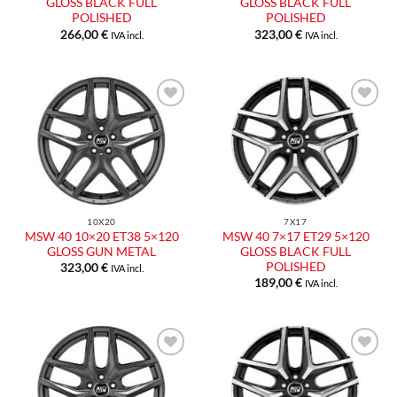
GLOSS BLACK FULL
GLOSS BLACK FULL
POLISHED
POLISHED
266,00
€
323,00
€
IVA incl.
IVA incl.
Aggiungi
Aggiungi
alla lista
alla lista
dei
dei
desideri
desideri
10X20
7X17
MSW 40 10×20 ET38 5×120
MSW 40 7×17 ET29 5×120
GLOSS GUN METAL
GLOSS BLACK FULL
POLISHED
323,00
€
IVA incl.
189,00
€
IVA incl.
Aggiungi
Aggiungi
alla lista
alla lista
dei
dei