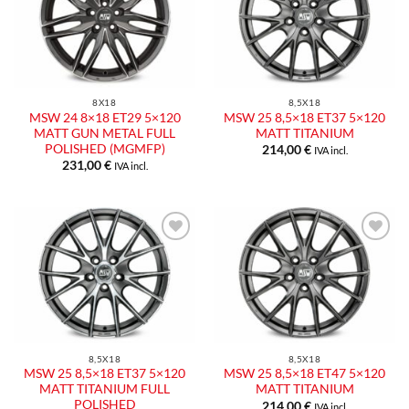
alla lista
alla lista
dei
dei
desideri
desideri
8X18
8,5X18
MSW 24 8×18 ET29 5×120
MSW 25 8,5×18 ET37 5×120
MATT GUN METAL FULL
MATT TITANIUM
POLISHED (MGMFP)
214,00
€
IVA incl.
231,00
€
IVA incl.
Aggiungi
Aggiungi
alla lista
alla lista
dei
dei
desideri
desideri
8,5X18
8,5X18
MSW 25 8,5×18 ET37 5×120
MSW 25 8,5×18 ET47 5×120
MATT TITANIUM FULL
MATT TITANIUM
POLISHED
214,00
€
IVA incl.