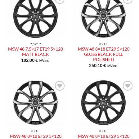
Aggiungi
Aggiungi
alla lista
alla lista
dei
dei
desideri
desideri
7,5X17
8X18
MSW 48 7,5×17 ET29 5×120
MSW 48 8×18 ET29 5×120
MATT BLACK
GLOSS BLACK FULL
POLISHED
182,00
€
IVA incl.
250,10
€
IVA incl.
Aggiungi
Aggiungi
alla lista
alla lista
dei
dei
desideri
desideri
8X18
8X18
MSW 48 8×18 ET29 5×120
MSW 48 8×18 ET29 5×120