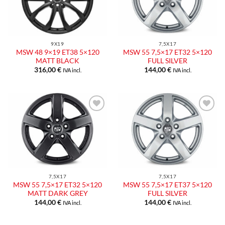
desideri
desideri
9X19
7,5X17
MSW 48 9×19 ET38 5×120
MSW 55 7,5×17 ET32 5×120
MATT BLACK
FULL SILVER
316,00
€
144,00
€
IVA incl.
IVA incl.
Aggiungi
Aggiungi
alla lista
alla lista
dei
dei
desideri
desideri
7,5X17
7,5X17
MSW 55 7,5×17 ET32 5×120
MSW 55 7,5×17 ET37 5×120
MATT DARK GREY
FULL SILVER
144,00
€
144,00
€
IVA incl.
IVA incl.