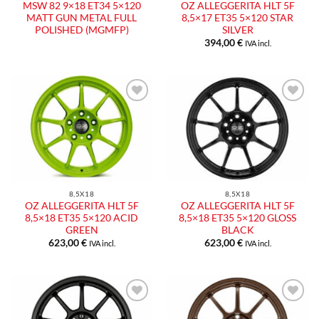
MSW 82 9×18 ET34 5×120
OZ ALLEGGERITA HLT 5F
MATT GUN METAL FULL
8,5×17 ET35 5×120 STAR
POLISHED (MGMFP)
SILVER
394,00
€
IVA incl.
8,5X18
8,5X18
OZ ALLEGGERITA HLT 5F
OZ ALLEGGERITA HLT 5F
8,5×18 ET35 5×120 ACID
8,5×18 ET35 5×120 GLOSS
GREEN
BLACK
623,00
€
623,00
€
IVA incl.
IVA incl.