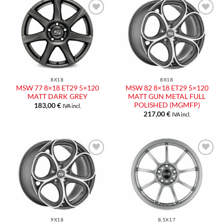
8X18
8X18
MSW 77 8×18 ET29 5×120
MSW 82 8×18 ET29 5×120
MATT DARK GREY
MATT GUN METAL FULL
POLISHED (MGMFP)
183,00
€
IVA incl.
217,00
€
IVA incl.
9X18
8,5X17