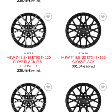
235,46
€
IVA incl.
8,5X18
8,5X20
MSW 74 8,5×18 ET50 5×120
MSW 74 8,5×20 ET34 5×120
GLOSS BLACK FULL
GLOSS BLACK
POLISHED
301,34
€
IVA incl.
235,46
€
IVA incl.