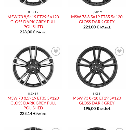
8,5X19
8,5X19
MSW 73 8,5×19 ET29 5×120
MSW 73 8,5×19 ET35 5×120
GLOSS DARK GREY FULL
GLOSS DARK GREY
POLISHED
221,00
€
IVA incl.
228,00
€
IVA incl.
Aggiungi
Aggiungi
alla lista
alla lista
dei
dei
desideri
desideri
8,5X19
8X18
MSW 73 8,5×19 ET35 5×120
MSW 73 8×18 ET29 5×120
GLOSS DARK GREY FULL
GLOSS DARK GREY
POLISHED
195,00
€
IVA incl.
228,14
€
IVA incl.