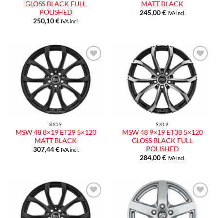
GLOSS BLACK FULL
MATT BLACK
POLISHED
245,00
€
IVA incl.
250,10
€
IVA incl.
Aggiungi
Aggiungi
alla lista
alla lista
dei
dei
desideri
desideri
8X19
9X19
MSW 48 8×19 ET29 5×120
MSW 48 9×19 ET38 5×120
MATT BLACK
GLOSS BLACK FULL
POLISHED
307,44
€
IVA incl.
284,00
€
IVA incl.
Aggiungi
Aggiungi
alla lista
alla lista
dei
dei