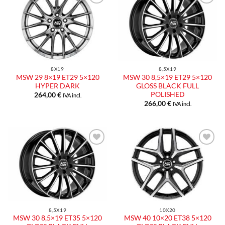
Aggiungi
Aggiungi
alla lista
alla lista
dei
dei
desideri
desideri
8X19
8,5X19
MSW 29 8×19 ET29 5×120
MSW 30 8,5×19 ET29 5×120
HYPER DARK
GLOSS BLACK FULL
POLISHED
264,00
€
IVA incl.
266,00
€
IVA incl.
Aggiungi
Aggiungi
alla lista
alla lista
dei
dei
desideri
desideri
8,5X19
10X20
MSW 30 8,5×19 ET35 5×120
MSW 40 10×20 ET38 5×120