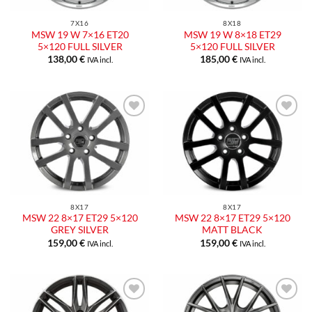
7X16
8X18
MSW 19 W 7×16 ET20
MSW 19 W 8×18 ET29
5×120 FULL SILVER
5×120 FULL SILVER
138,00
€
185,00
€
IVA incl.
IVA incl.
Aggiungi
Aggiungi
alla lista
alla lista
dei
dei
desideri
desideri
8X17
8X17
MSW 22 8×17 ET29 5×120
MSW 22 8×17 ET29 5×120
GREY SILVER
MATT BLACK
159,00
€
159,00
€
IVA incl.
IVA incl.
Aggiungi
Aggiungi