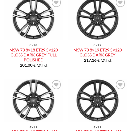
Aggiungi
Aggiungi
alla lista
alla lista
dei
dei
desideri
desideri
8X18
8X19
MSW 73 8×18 ET29 5×120
MSW 73 8×19 ET29 5×120
GLOSS DARK GREY FULL
GLOSS DARK GREY
POLISHED
217,16
€
IVA incl.
201,00
€
IVA incl.
Aggiungi
Aggiungi
alla lista
alla lista
dei
dei
desideri
desideri
8X19
8X19