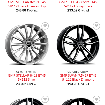
GMP STELLAR 8×19 ET45
GMP STELLAR 8×19 ET45
5×112 Black Diamond Lip
5×112 Glossy Black
248,88
€
233,02
€
IVA incl.
IVA incl.
CERCHI SPORTIVI
CERCHI SPORTIVI
GMP STELLAR 8×19 ET45
GMP SWAN 7,5×17 ET45
5×112 Silver
5×112 Black Diamond
233,02
€
193,98
€
IVA incl.
IVA incl.