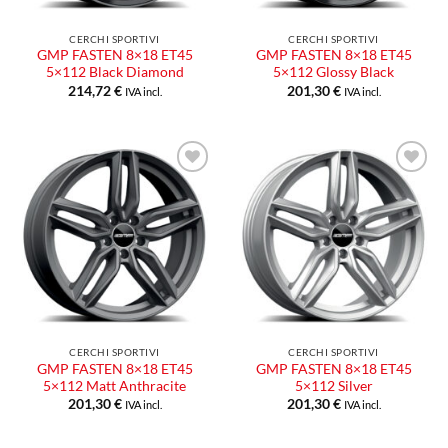
CERCHI SPORTIVI
CERCHI SPORTIVI
GMP FASTEN 8×18 ET45
GMP FASTEN 8×18 ET45
5×112 Black Diamond
5×112 Glossy Black
214,72
€
201,30
€
IVA incl.
IVA incl.
Aggiungi
Aggiungi
alla lista
alla lista
dei
dei
desideri
desideri
CERCHI SPORTIVI
CERCHI SPORTIVI
GMP FASTEN 8×18 ET45
GMP FASTEN 8×18 ET45
5×112 Matt Anthracite
5×112 Silver
201,30
€
201,30
€
IVA incl.
IVA incl.