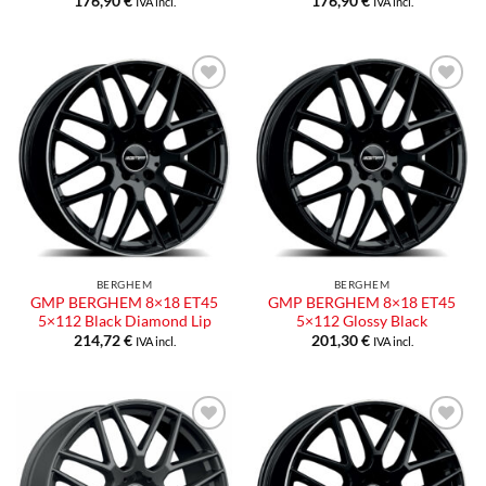
176,90
€
176,90
€
IVA incl.
IVA incl.
Aggiungi
Aggiungi
alla lista
alla lista
dei
dei
desideri
desideri
BERGHEM
BERGHEM
GMP BERGHEM 8×18 ET45
GMP BERGHEM 8×18 ET45
5×112 Black Diamond Lip
5×112 Glossy Black
214,72
€
201,30
€
IVA incl.
IVA incl.
Aggiungi
Aggiungi
alla lista
alla lista
dei
dei