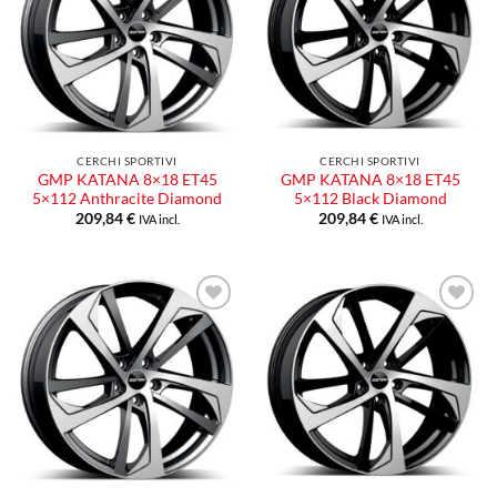
dei
dei
desideri
desideri
CERCHI SPORTIVI
CERCHI SPORTIVI
GMP KATANA 8×18 ET45
GMP KATANA 8×18 ET45
5×112 Anthracite Diamond
5×112 Black Diamond
209,84
€
209,84
€
IVA incl.
IVA incl.
Aggiungi
Aggiungi
alla lista
alla lista
dei
dei
desideri
desideri