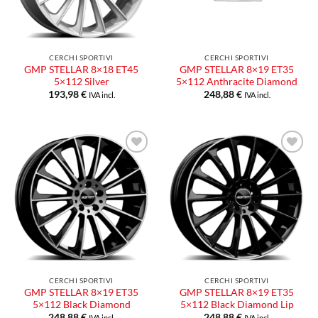
CERCHI SPORTIVI
CERCHI SPORTIVI
GMP STELLAR 8×18 ET45
GMP STELLAR 8×19 ET35
5×112 Silver
5×112 Anthracite Diamond
193,98
€
248,88
€
IVA incl.
IVA incl.
Aggiungi
Aggiungi
alla lista
alla lista
dei
dei
desideri
desideri
CERCHI SPORTIVI
CERCHI SPORTIVI
GMP STELLAR 8×19 ET35
GMP STELLAR 8×19 ET35
5×112 Black Diamond
5×112 Black Diamond Lip
248,88
€
248,88
€
IVA incl.
IVA incl.