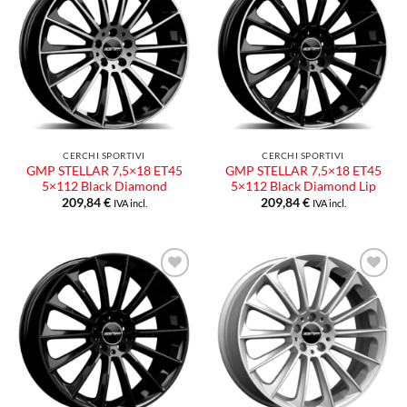
Aggiungi
Aggiungi
alla lista
alla lista
dei
dei
desideri
desideri
CERCHI SPORTIVI
CERCHI SPORTIVI
GMP STELLAR 7,5×18 ET45
GMP STELLAR 7,5×18 ET45
5×112 Black Diamond
5×112 Black Diamond Lip
209,84
€
209,84
€
IVA incl.
IVA incl.
Aggiungi
Aggiungi
alla lista
alla lista
dei
dei
desideri
desideri