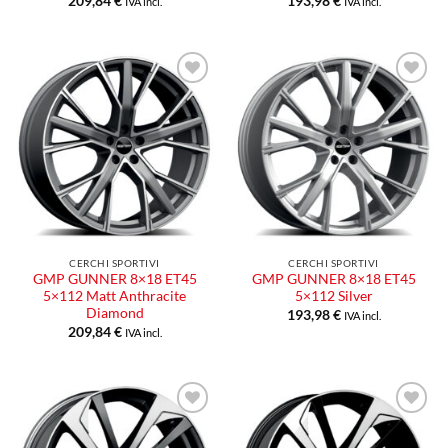
209,84
€
193,98
€
IVA incl.
IVA incl.
Aggiungi
Aggiungi
alla lista
alla lista
dei
dei
desideri
desideri
CERCHI SPORTIVI
CERCHI SPORTIVI
GMP GUNNER 8×18 ET45
GMP GUNNER 8×18 ET45
5×112 Matt Anthracite
5×112 Silver
Diamond
193,98
€
IVA incl.
209,84
€
IVA incl.
Aggiungi
Aggiungi
alla lista
alla lista