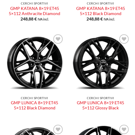
CERCHI SPORTIVI
CERCHI SPORTIVI
GMP KATANA 8×19 ET45
GMP KATANA 8×19 ET45
5×112 Anthracite Diamond
5×112 Black Diamond
248,88
€
248,88
€
IVA incl.
IVA incl.
Aggiungi
Aggiungi
alla lista
alla lista
dei
dei
desideri
desideri
CERCHI SPORTIVI
CERCHI SPORTIVI
GMP LUNICA 8×19 ET45
GMP LUNICA 8×19 ET45
5×112 Black Diamond
5×112 Glossy Black