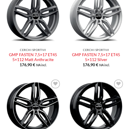
Aggiungi
Aggiungi
alla lista
alla lista
dei
dei
desideri
desideri
CERCHI SPORTIVI
CERCHI SPORTIVI
GMP FASTEN 7,5×17 ET45
GMP FASTEN 7,5×17 ET45
5×112 Matt Anthracite
5×112 Silver
176,90
€
176,90
€
IVA incl.
IVA incl.
Aggiungi
Aggiungi
alla lista
alla lista
dei
dei
desideri
desideri