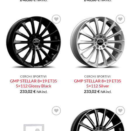
Aggiungi
Aggiungi
alla lista
alla lista
dei
dei
desideri
desideri
CERCHI SPORTIVI
CERCHI SPORTIVI
GMP STELLAR 8×19 ET35
GMP STELLAR 8×19 ET35
5×112 Glossy Black
5×112 Silver
233,02
€
233,02
€
IVA incl.
IVA incl.
Aggiungi
Aggiungi
alla lista
alla lista
dei
dei