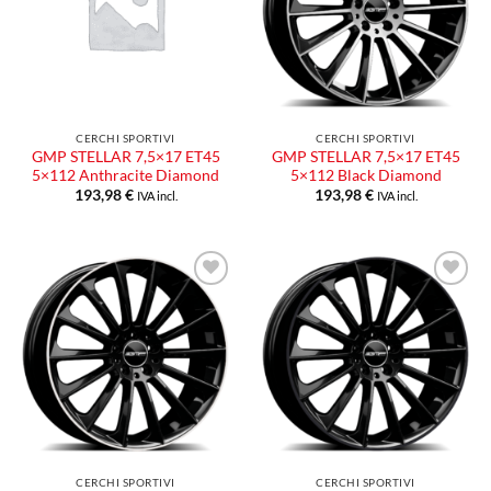
desideri
desideri
CERCHI SPORTIVI
CERCHI SPORTIVI
GMP STELLAR 7,5×17 ET45
GMP STELLAR 7,5×17 ET45
5×112 Anthracite Diamond
5×112 Black Diamond
193,98
€
193,98
€
IVA incl.
IVA incl.
Aggiungi
Aggiungi
alla lista
alla lista
dei
dei
desideri
desideri
CERCHI SPORTIVI
CERCHI SPORTIVI