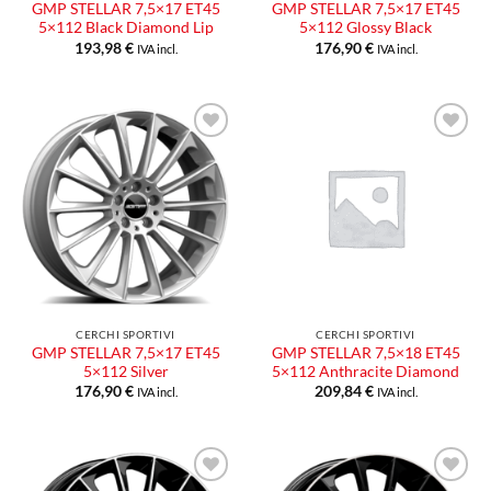
GMP STELLAR 7,5×17 ET45
GMP STELLAR 7,5×17 ET45
5×112 Black Diamond Lip
5×112 Glossy Black
193,98
€
176,90
€
IVA incl.
IVA incl.
Aggiungi
Aggiungi
alla lista
alla lista
dei
dei
desideri
desideri
CERCHI SPORTIVI
CERCHI SPORTIVI
GMP STELLAR 7,5×17 ET45
GMP STELLAR 7,5×18 ET45
5×112 Silver
5×112 Anthracite Diamond
176,90
€
209,84
€
IVA incl.
IVA incl.