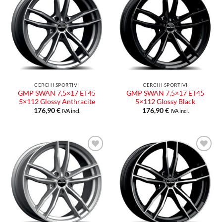
CERCHI SPORTIVI
CERCHI SPORTIVI
GMP SWAN 7,5×17 ET45
GMP SWAN 7,5×17 ET45
5×112 Glossy Anthracite
5×112 Glossy Black
176,90
€
176,90
€
IVA incl.
IVA incl.