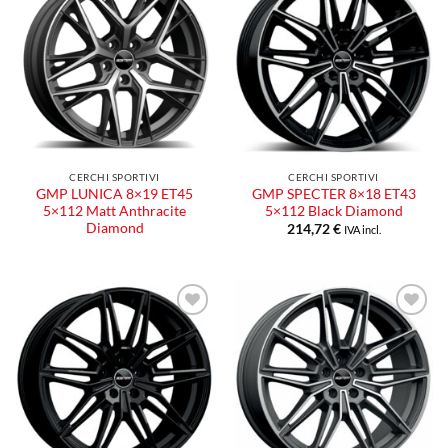
Aggiungi
Aggiungi
alla lista
alla lista
dei
dei
desideri
desideri
CERCHI SPORTIVI
CERCHI SPORTIVI
GMP LUNICA 8×19 ET45
GMP SPECTER 8×18 ET43
5×112 Matt Anthracite
5×112 Black Diamond
Diamond
214,72
€
IVA incl.
Aggiungi
Aggiungi
alla lista
alla lista
dei
dei
desideri
desideri