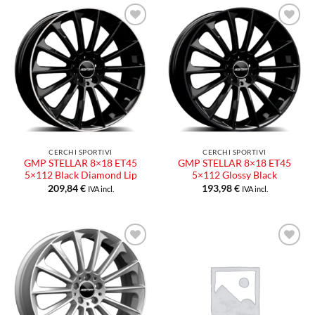
Aggiungi
Aggiungi
alla lista
alla lista
dei
dei
desideri
desideri
CERCHI SPORTIVI
CERCHI SPORTIVI
GMP STELLAR 8×18 ET45
GMP STELLAR 8×18 ET45
5×112 Black Diamond Lip
5×112 Glossy Black
209,84
€
193,98
€
IVA incl.
IVA incl.
Aggiungi
Aggiungi
alla lista
alla lista
dei
dei
desideri
desideri