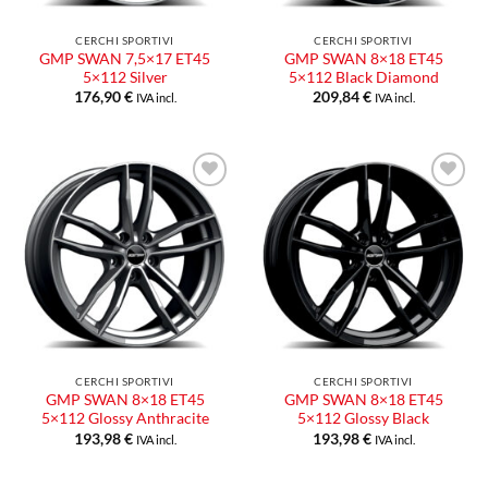
CERCHI SPORTIVI
CERCHI SPORTIVI
GMP SWAN 7,5×17 ET45
GMP SWAN 8×18 ET45
5×112 Silver
5×112 Black Diamond
176,90
€
209,84
€
IVA incl.
IVA incl.
CERCHI SPORTIVI
CERCHI SPORTIVI
GMP SWAN 8×18 ET45
GMP SWAN 8×18 ET45
5×112 Glossy Anthracite
5×112 Glossy Black
193,98
€
193,98
€
IVA incl.
IVA incl.