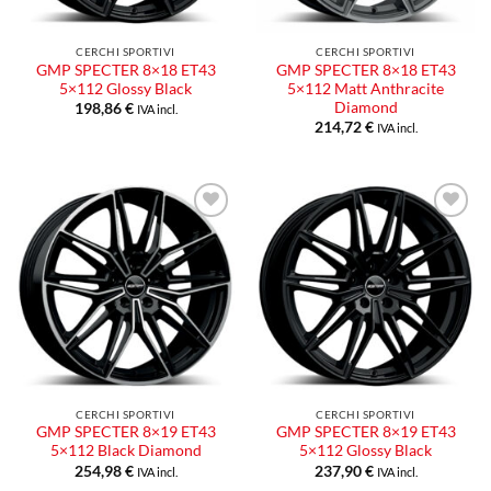
CERCHI SPORTIVI
CERCHI SPORTIVI
GMP SPECTER 8×18 ET43
GMP SPECTER 8×18 ET43
5×112 Glossy Black
5×112 Matt Anthracite
Diamond
198,86
€
IVA incl.
214,72
€
IVA incl.
Aggiungi
Aggiungi
alla lista
alla lista
dei
dei
desideri
desideri
CERCHI SPORTIVI
CERCHI SPORTIVI
GMP SPECTER 8×19 ET43
GMP SPECTER 8×19 ET43
5×112 Black Diamond
5×112 Glossy Black
254,98
€
237,90
€
IVA incl.
IVA incl.