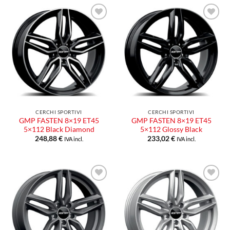
Aggiungi
Aggiungi
alla lista
alla lista
dei
dei
desideri
desideri
CERCHI SPORTIVI
CERCHI SPORTIVI
GMP FASTEN 8×19 ET45
GMP FASTEN 8×19 ET45
5×112 Black Diamond
5×112 Glossy Black
248,88
€
233,02
€
IVA incl.
IVA incl.
Aggiungi
Aggiungi
alla lista
alla lista
dei
dei
desideri
desideri