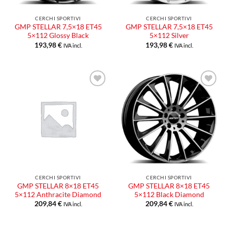
CERCHI SPORTIVI
CERCHI SPORTIVI
GMP STELLAR 7,5×18 ET45
GMP STELLAR 7,5×18 ET45
5×112 Glossy Black
5×112 Silver
193,98
€
193,98
€
IVA incl.
IVA incl.
Aggiungi
Aggiungi
alla lista
alla lista
dei
dei
desideri
desideri
CERCHI SPORTIVI
CERCHI SPORTIVI
GMP STELLAR 8×18 ET45
GMP STELLAR 8×18 ET45
5×112 Anthracite Diamond
5×112 Black Diamond
209,84
€
209,84
€
IVA incl.
IVA incl.