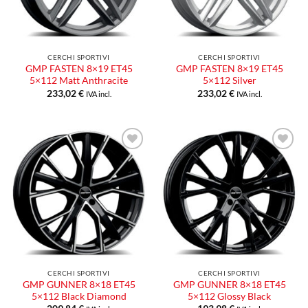
CERCHI SPORTIVI
CERCHI SPORTIVI
GMP FASTEN 8×19 ET45
GMP FASTEN 8×19 ET45
5×112 Matt Anthracite
5×112 Silver
233,02
€
233,02
€
IVA incl.
IVA incl.
Aggiungi
Aggiungi
alla lista
alla lista
dei
dei
desideri
desideri
CERCHI SPORTIVI
CERCHI SPORTIVI
GMP GUNNER 8×18 ET45
GMP GUNNER 8×18 ET45
5×112 Black Diamond
5×112 Glossy Black