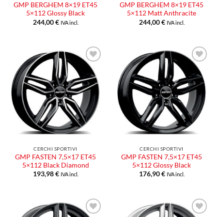
GMP BERGHEM 8×19 ET45
GMP BERGHEM 8×19 ET45
5×112 Glossy Black
5×112 Matt Anthracite
244,00
€
244,00
€
IVA incl.
IVA incl.
Aggiungi
Aggiungi
alla lista
alla lista
dei
dei
desideri
desideri
CERCHI SPORTIVI
CERCHI SPORTIVI
GMP FASTEN 7,5×17 ET45
GMP FASTEN 7,5×17 ET45
5×112 Black Diamond
5×112 Glossy Black
193,98
€
176,90
€
IVA incl.
IVA incl.