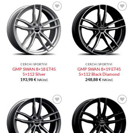
CERCHI SPORTIVI
CERCHI SPORTIVI
GMP SWAN 8×18 ET45
GMP SWAN 8×19 ET45
5×112 Silver
5×112 Black Diamond
193,98
€
248,88
€
IVA incl.
IVA incl.