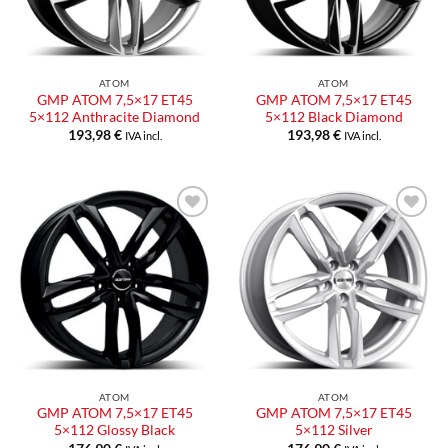
ATOM
ATOM
GMP ATOM 7,5×17 ET45
GMP ATOM 7,5×17 ET45
5×112 Anthracite Diamond
5×112 Black Diamond
193,98
€
193,98
€
IVA incl.
IVA incl.
Aggiungi
Aggiungi
alla lista
alla lista
dei
dei
desideri
desideri
ATOM
ATOM
GMP ATOM 7,5×17 ET45
GMP ATOM 7,5×17 ET45
5×112 Glossy Black
5×112 Silver