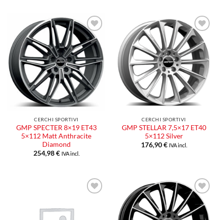
Aggiungi
Aggiungi
alla lista
alla lista
dei
dei
desideri
desideri
CERCHI SPORTIVI
CERCHI SPORTIVI
GMP SPECTER 8×19 ET43
GMP STELLAR 7,5×17 ET40
5×112 Matt Anthracite
5×112 Silver
Diamond
176,90
€
IVA incl.
254,98
€
IVA incl.
Aggiungi
Aggiungi
alla lista
alla lista
dei
dei