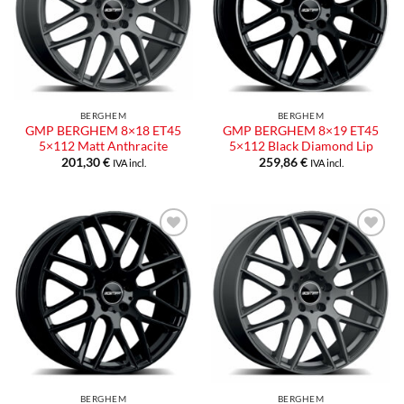
desideri
desideri
BERGHEM
BERGHEM
GMP BERGHEM 8×18 ET45
GMP BERGHEM 8×19 ET45
5×112 Matt Anthracite
5×112 Black Diamond Lip
201,30
€
259,86
€
IVA incl.
IVA incl.
Aggiungi
Aggiungi
alla lista
alla lista
dei
dei
desideri
desideri
BERGHEM
BERGHEM