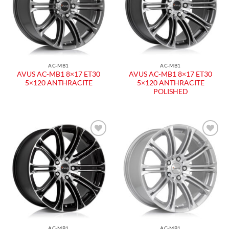
desideri
desideri
AC-MB1
AC-MB1
AVUS AC-MB1 8×17 ET30
AVUS AC-MB1 8×17 ET30
5×120 ANTHRACITE
5×120 ANTHRACITE
POLISHED
Aggiungi
Aggiungi
alla lista
alla lista
dei
dei
desideri
desideri
AC-MB1
AC-MB1