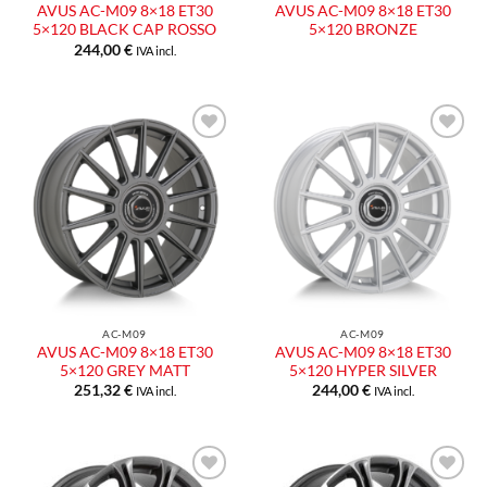
AVUS AC-M09 8×18 ET30
AVUS AC-M09 8×18 ET30
5×120 BLACK CAP ROSSO
5×120 BRONZE
244,00
€
IVA incl.
Aggiungi
Aggiungi
alla lista
alla lista
dei
dei
desideri
desideri
AC-M09
AC-M09
AVUS AC-M09 8×18 ET30
AVUS AC-M09 8×18 ET30
5×120 GREY MATT
5×120 HYPER SILVER
251,32
€
244,00
€
IVA incl.
IVA incl.