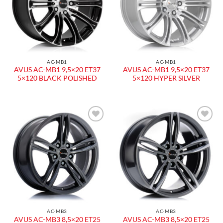
AC-MB1
AC-MB1
AVUS AC-MB1 9,5×20 ET37
AVUS AC-MB1 9,5×20 ET37
5×120 BLACK POLISHED
5×120 HYPER SILVER
Aggiungi
Aggiungi
alla lista
alla lista
dei
dei
desideri
desideri
AC-MB3
AC-MB3
AVUS AC-MB3 8,5×20 ET25
AVUS AC-MB3 8,5×20 ET25