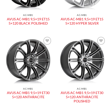
AC-MB1
AC-MB1
AVUS AC-MB1 9,5×19 ET15
AVUS AC-MB1 9,5×19 ET15
5×120 BLACK POLISHED
5×120 HYPER SILVER
Aggiungi
Aggiungi
alla lista
alla lista
dei
dei
desideri
desideri
AC-MB1
AC-MB1
AVUS AC-MB1 9,5×19 ET30
AVUS AC-MB1 9,5×19 ET30
5×120 ANTHRACITE
5×120 ANTHRACITE
POLISHED