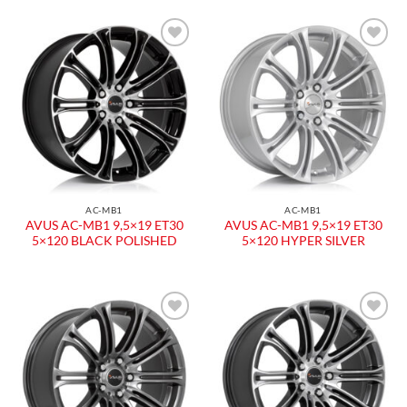
Aggiungi
Aggiungi
alla lista
alla lista
dei
dei
desideri
desideri
AC-MB1
AC-MB1
AVUS AC-MB1 9,5×19 ET30
AVUS AC-MB1 9,5×19 ET30
5×120 BLACK POLISHED
5×120 HYPER SILVER
Aggiungi
Aggiungi
alla lista
alla lista
dei
dei
desideri
desideri