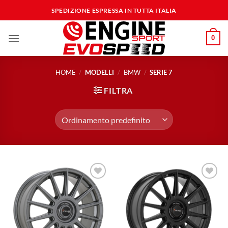
Salta
SPEDIZIONE ESPRESSA IN TUTTA ITALIA
ai
contenuti
0
HOME
/
MODELLI
/
BMW
/
SERIE 7
FILTRA
Aggiungi
Aggiungi
alla lista
alla lista
dei
dei
desideri
desideri