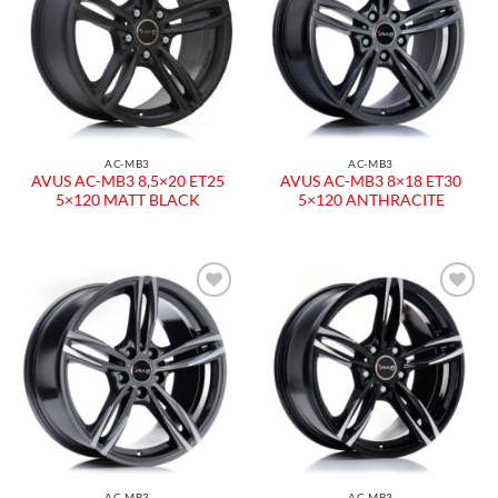
AC-MB3
AC-MB3
AVUS AC-MB3 8,5×20 ET25
AVUS AC-MB3 8×18 ET30
5×120 MATT BLACK
5×120 ANTHRACITE
AC-MB3
AC-MB3