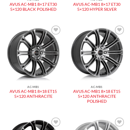
AVUS AC-MB1 8×17 ET30
AVUS AC-MB1 8×17 ET30
5×120 BLACK POLISHED
5×120 HYPER SILVER
Aggiungi
Aggiungi
alla lista
alla lista
dei
dei
desideri
desideri
AC-MB1
AC-MB1
AVUS AC-MB1 8×18 ET15
AVUS AC-MB1 8×18 ET15
5×120 ANTHRACITE
5×120 ANTHRACITE
POLISHED