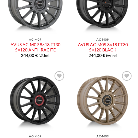
desideri
desideri
AC-M09
AC-M09
AVUS AC-M09 8×18 ET30
AVUS AC-M09 8×18 ET30
5×120 ANTHRACITE
5×120 BLACK
244,00
€
244,00
€
IVA incl.
IVA incl.
Aggiungi
Aggiungi
alla lista
alla lista
dei
dei
desideri
desideri
AC-M09
AC-M09