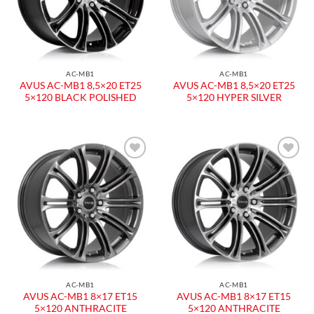
AC-MB1
AC-MB1
AVUS AC-MB1 8,5×20 ET25
AVUS AC-MB1 8,5×20 ET25
5×120 BLACK POLISHED
5×120 HYPER SILVER
Aggiungi
Aggiungi
alla lista
alla lista
dei
dei
desideri
desideri
AC-MB1
AC-MB1
AVUS AC-MB1 8×17 ET15
AVUS AC-MB1 8×17 ET15
5×120 ANTHRACITE
5×120 ANTHRACITE