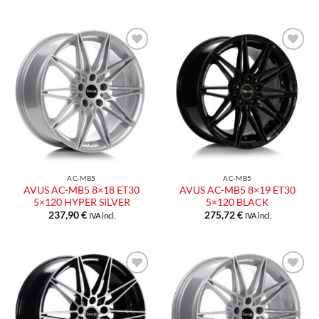
AC-MB5
AC-MB5
AVUS AC-MB5 8×18 ET30
AVUS AC-MB5 8×19 ET30
5×120 HYPER SILVER
5×120 BLACK
237,90
€
275,72
€
IVA incl.
IVA incl.