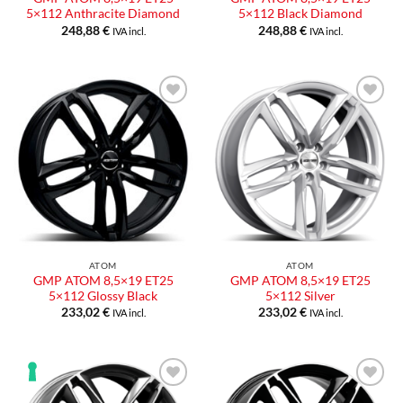
5×112 Anthracite Diamond
5×112 Black Diamond
248,88
€
248,88
€
IVA incl.
IVA incl.
ATOM
ATOM
GMP ATOM 8,5×19 ET25
GMP ATOM 8,5×19 ET25
5×112 Glossy Black
5×112 Silver
233,02
€
233,02
€
IVA incl.
IVA incl.