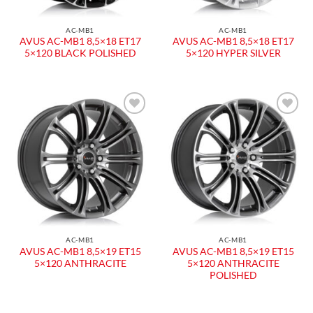
AC-MB1
AC-MB1
AVUS AC-MB1 8,5×18 ET17
AVUS AC-MB1 8,5×18 ET17
5×120 BLACK POLISHED
5×120 HYPER SILVER
Aggiungi
Aggiungi
alla lista
alla lista
dei
dei
desideri
desideri
AC-MB1
AC-MB1
AVUS AC-MB1 8,5×19 ET15
AVUS AC-MB1 8,5×19 ET15
5×120 ANTHRACITE
5×120 ANTHRACITE
POLISHED