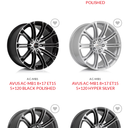
POLISHED
Aggiungi
Aggiungi
alla lista
alla lista
dei
dei
desideri
desideri
AC-MB1
AC-MB1
AVUS AC-MB1 8×17 ET15
AVUS AC-MB1 8×17 ET15
5×120 BLACK POLISHED
5×120 HYPER SILVER
Aggiungi
Aggiungi
alla lista
alla lista
dei
dei