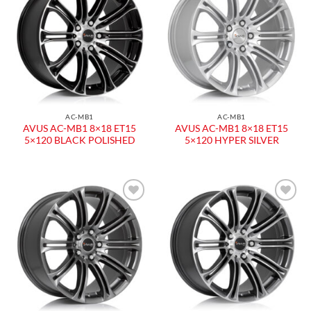
Aggiungi
Aggiungi
alla lista
alla lista
dei
dei
desideri
desideri
AC-MB1
AC-MB1
AVUS AC-MB1 8×18 ET15
AVUS AC-MB1 8×18 ET15
5×120 BLACK POLISHED
5×120 HYPER SILVER
Aggiungi
Aggiungi
alla lista
alla lista
dei
dei
desideri
desideri