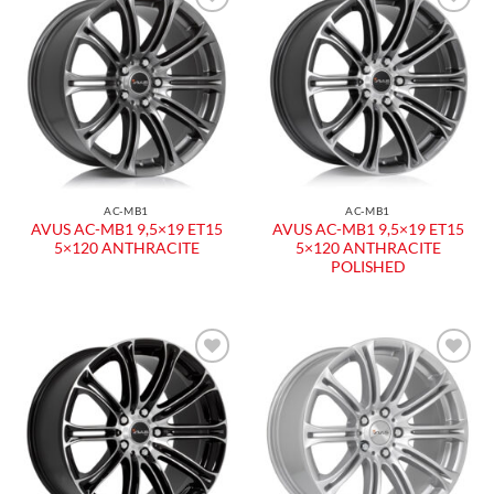
Aggiungi
Aggiungi
alla lista
alla lista
dei
dei
desideri
desideri
AC-MB1
AC-MB1
AVUS AC-MB1 9,5×19 ET15
AVUS AC-MB1 9,5×19 ET15
5×120 ANTHRACITE
5×120 ANTHRACITE
POLISHED
Aggiungi
Aggiungi
alla lista
alla lista
dei
dei
desideri
desideri