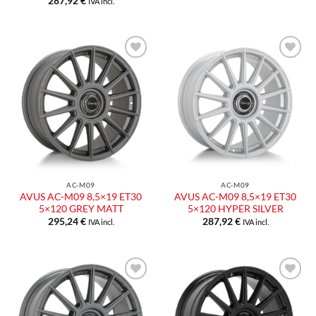
287,92
€
IVA incl.
Aggiungi
Aggiungi
alla lista
alla lista
dei
dei
desideri
desideri
AC-M09
AC-M09
AVUS AC-M09 8,5×19 ET30
AVUS AC-M09 8,5×19 ET30
5×120 GREY MATT
5×120 HYPER SILVER
295,24
€
287,92
€
IVA incl.
IVA incl.
Aggiungi
Aggiungi
alla lista
alla lista
dei
dei