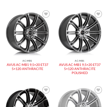
Aggiungi
Aggiungi
alla lista
alla lista
dei
dei
desideri
desideri
AC-MB1
AC-MB1
AVUS AC-MB1 9,5×20 ET37
AVUS AC-MB1 9,5×20 ET37
5×120 ANTHRACITE
5×120 ANTHRACITE
POLISHED
Aggiungi
Aggiungi
alla lista
alla lista
dei
dei
desideri
desideri