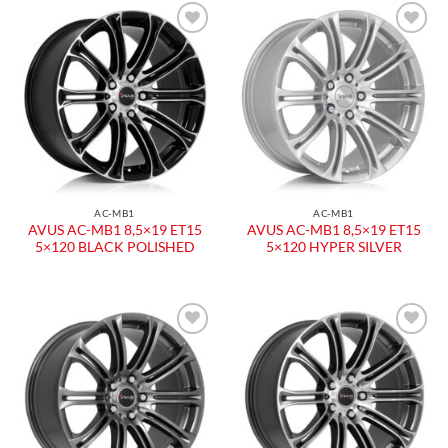
Aggiungi
Aggiungi
alla lista
alla lista
dei
dei
desideri
desideri
AC-MB1
AC-MB1
AVUS AC-MB1 8,5×19 ET15
AVUS AC-MB1 8,5×19 ET15
5×120 BLACK POLISHED
5×120 HYPER SILVER
Aggiungi
Aggiungi
alla lista
alla lista
dei
dei
desideri
desideri