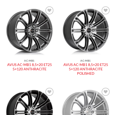
Aggiungi
Aggiungi
alla lista
alla lista
dei
dei
desideri
desideri
AC-MB1
AC-MB1
AVUS AC-MB1 8,5×20 ET25
AVUS AC-MB1 8,5×20 ET25
5×120 ANTHRACITE
5×120 ANTHRACITE
POLISHED
Aggiungi
Aggiungi
alla lista
alla lista
dei
dei
desideri
desideri