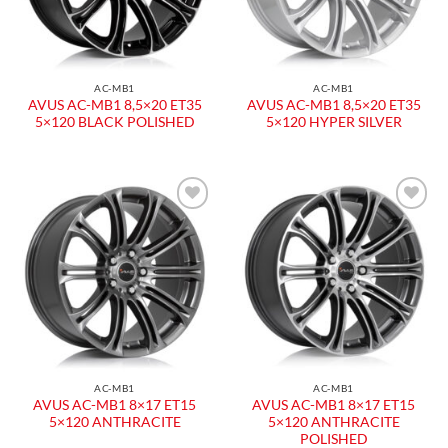
AC-MB1
AC-MB1
AVUS AC-MB1 8,5×20 ET35
AVUS AC-MB1 8,5×20 ET35
5×120 BLACK POLISHED
5×120 HYPER SILVER
Aggiungi
Aggiungi
alla lista
alla lista
dei
dei
desideri
desideri
AC-MB1
AC-MB1
AVUS AC-MB1 8×17 ET15
AVUS AC-MB1 8×17 ET15
5×120 ANTHRACITE
5×120 ANTHRACITE
POLISHED