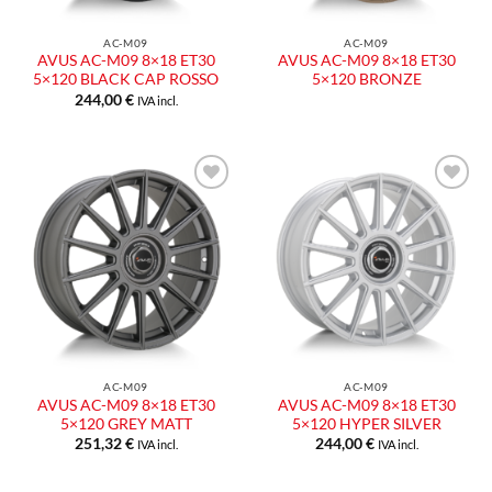
AC-M09
AC-M09
AVUS AC-M09 8×18 ET30
AVUS AC-M09 8×18 ET30
5×120 BLACK CAP ROSSO
5×120 BRONZE
244,00
€
IVA incl.
Aggiungi
Aggiungi
alla lista
alla lista
dei
dei
desideri
desideri
AC-M09
AC-M09
AVUS AC-M09 8×18 ET30
AVUS AC-M09 8×18 ET30
5×120 GREY MATT
5×120 HYPER SILVER
251,32
€
244,00
€
IVA incl.
IVA incl.