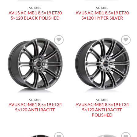
AC-MB1
AC-MB1
AVUS AC-MB1 8,5×19 ET30
AVUS AC-MB1 8,5×19 ET30
5×120 BLACK POLISHED
5×120 HYPER SILVER
Aggiungi
Aggiungi
alla lista
alla lista
dei
dei
desideri
desideri
AC-MB1
AC-MB1
AVUS AC-MB1 8,5×19 ET34
AVUS AC-MB1 8,5×19 ET34
5×120 ANTHRACITE
5×120 ANTHRACITE
POLISHED