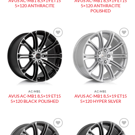
AVUS AC-MB1 8,5×19 ET15
AVUS AC-MB1 8,5×19 ET15
5×120 ANTHRACITE
5×120 ANTHRACITE
POLISHED
Aggiungi
Aggiungi
alla lista
alla lista
dei
dei
desideri
desideri
AC-MB1
AC-MB1
AVUS AC-MB1 8,5×19 ET15
AVUS AC-MB1 8,5×19 ET15
5×120 BLACK POLISHED
5×120 HYPER SILVER
Aggiungi
Aggiungi