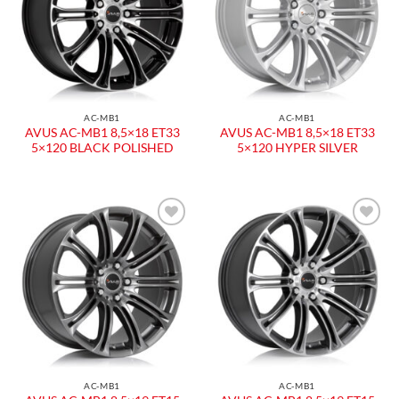
desideri
desideri
AC-MB1
AC-MB1
AVUS AC-MB1 8,5×18 ET33
AVUS AC-MB1 8,5×18 ET33
5×120 BLACK POLISHED
5×120 HYPER SILVER
Aggiungi
Aggiungi
alla lista
alla lista
dei
dei
desideri
desideri
AC-MB1
AC-MB1