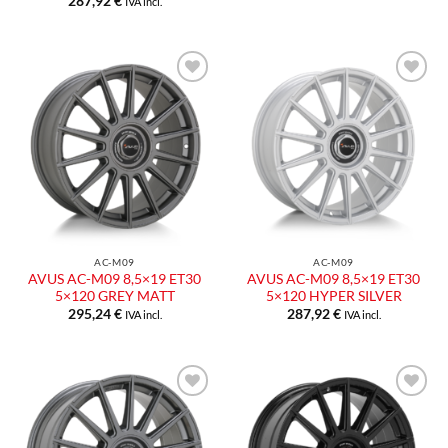
287,92
€
IVA incl.
Aggiungi
Aggiungi
alla lista
alla lista
dei
dei
desideri
desideri
AC-M09
AC-M09
AVUS AC-M09 8,5×19 ET30
AVUS AC-M09 8,5×19 ET30
5×120 GREY MATT
5×120 HYPER SILVER
295,24
€
287,92
€
IVA incl.
IVA incl.
Aggiungi
Aggiungi
alla lista
alla lista
dei
dei