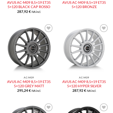
AVUS AC-M09 8,5×19 ET35
AVUS AC-M09 8,5×19 ET35
5×120 BLACK CAP ROSSO
5×120 BRONZE
287,92
€
IVA incl.
Aggiungi
Aggiungi
alla lista
alla lista
dei
dei
desideri
desideri
AC-M09
AC-M09
AVUS AC-M09 8,5×19 ET35
AVUS AC-M09 8,5×19 ET35
5×120 GREY MATT
5×120 HYPER SILVER
295,24
€
287,92
€
IVA incl.
IVA incl.