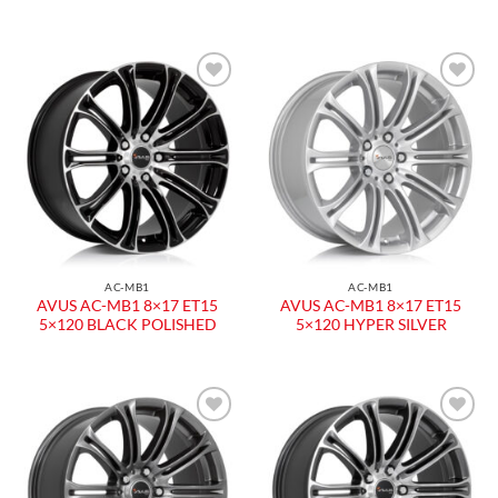
Aggiungi
Aggiungi
alla lista
alla lista
dei
dei
desideri
desideri
AC-MB1
AC-MB1
AVUS AC-MB1 8×17 ET15
AVUS AC-MB1 8×17 ET15
5×120 BLACK POLISHED
5×120 HYPER SILVER
Aggiungi
Aggiungi
alla lista
alla lista
dei
dei
desideri
desideri