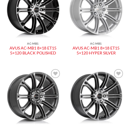
dei
dei
desideri
desideri
AC-MB1
AC-MB1
AVUS AC-MB1 8×18 ET15
AVUS AC-MB1 8×18 ET15
5×120 BLACK POLISHED
5×120 HYPER SILVER
Aggiungi
Aggiungi
alla lista
alla lista
dei
dei
desideri
desideri