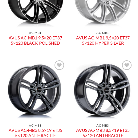
AC-MB1
AC-MB1
AVUS AC-MB1 9,5×20 ET37
AVUS AC-MB1 9,5×20 ET37
5×120 BLACK POLISHED
5×120 HYPER SILVER
AC-MB3
AC-MB3
AVUS AC-MB3 8,5×19 ET35
AVUS AC-MB3 8,5×19 ET35
5×120 ANTHRACITE
5×120 ANTHRACITE