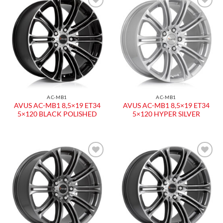
Aggiungi
Aggiungi
alla lista
alla lista
dei
dei
desideri
desideri
AC-MB1
AC-MB1
AVUS AC-MB1 8,5×19 ET34
AVUS AC-MB1 8,5×19 ET34
5×120 BLACK POLISHED
5×120 HYPER SILVER
Aggiungi
Aggiungi
alla lista
alla lista
dei
dei
desideri
desideri