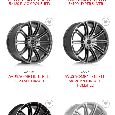
5×120 BLACK POLISHED
5×120 HYPER SILVER
Aggiungi
Aggiungi
alla lista
alla lista
dei
dei
desideri
desideri
AC-MB1
AC-MB1
AVUS AC-MB1 8×18 ET15
AVUS AC-MB1 8×18 ET15
5×120 ANTHRACITE
5×120 ANTHRACITE
POLISHED
Aggiungi
Aggiungi
alla lista
alla lista