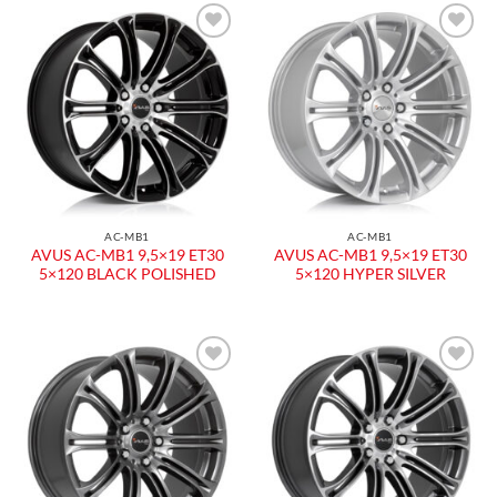
AC-MB1
AC-MB1
AVUS AC-MB1 9,5×19 ET30
AVUS AC-MB1 9,5×19 ET30
5×120 BLACK POLISHED
5×120 HYPER SILVER