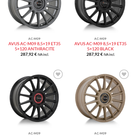
desideri
desideri
AC-M09
AC-M09
AVUS AC-M09 8,5×19 ET35
AVUS AC-M09 8,5×19 ET35
5×120 ANTHRACITE
5×120 BLACK
287,92
€
287,92
€
IVA incl.
IVA incl.
Aggiungi
Aggiungi
alla lista
alla lista
dei
dei
desideri
desideri
AC-M09
AC-M09