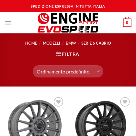
Salta
SPEDIZIONE ESPRESSA IN TUTTA ITALIA
ai
contenuti
0
HOME
/
MODELLI
/
BMW
/
SERIE 6 CABRIO
FILTRA
Aggiungi
Aggiungi
alla lista
alla lista
dei
dei
desideri
desideri