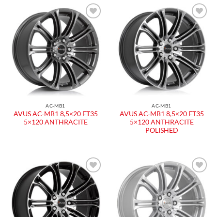
Aggiungi
Aggiungi
alla lista
alla lista
dei
dei
desideri
desideri
AC-MB1
AC-MB1
AVUS AC-MB1 8,5×20 ET35
AVUS AC-MB1 8,5×20 ET35
5×120 ANTHRACITE
5×120 ANTHRACITE
POLISHED
Aggiungi
Aggiungi
alla lista
alla lista
dei
dei
desideri
desideri