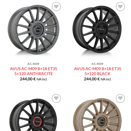
Aggiungi
Aggiungi
alla lista
alla lista
dei
dei
desideri
desideri
AC-M09
AC-M09
AVUS AC-M09 8×18 ET35
AVUS AC-M09 8×18 ET35
5×120 ANTHRACITE
5×120 BLACK
244,00
€
244,00
€
IVA incl.
IVA incl.
Aggiungi
Aggiungi
alla lista
alla lista
dei
dei
desideri
desideri