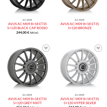
AC-M09
AC-M09
AVUS AC-M09 8×18 ET35
AVUS AC-M09 8×18 ET35
5×120 BLACK CAP ROSSO
5×120 BRONZE
244,00
€
IVA incl.
Aggiungi
Aggiungi
alla lista
alla lista
dei
dei
desideri
desideri
AC-M09
AC-M09
AVUS AC-M09 8×18 ET35
AVUS AC-M09 8×18 ET35
5×120 GREY MATT
5×120 HYPER SILVER