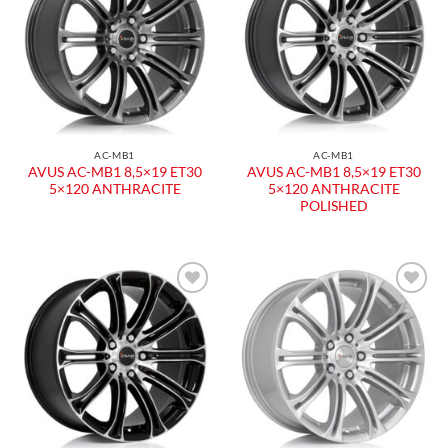
alla lista
alla lista
dei
dei
desideri
desideri
AC-MB1
AC-MB1
AVUS AC-MB1 8,5×19 ET30
AVUS AC-MB1 8,5×19 ET30
5×120 ANTHRACITE
5×120 ANTHRACITE
POLISHED
Aggiungi
Aggiungi
alla lista
alla lista
dei
dei
desideri
desideri