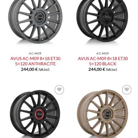
Aggiungi
Aggiungi
alla lista
alla lista
dei
dei
desideri
desideri
AC-M09
AC-M09
AVUS AC-M09 8×18 ET30
AVUS AC-M09 8×18 ET30
5×120 ANTHRACITE
5×120 BLACK
244,00
€
244,00
€
IVA incl.
IVA incl.
Aggiungi
Aggiungi
alla lista
alla lista
dei
dei
desideri
desideri