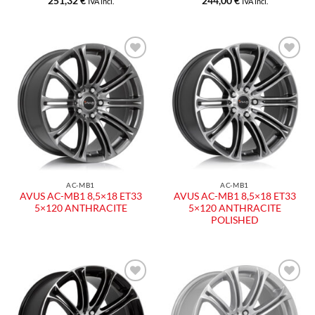
251,32
€
244,00
€
IVA incl.
IVA incl.
Aggiungi
Aggiungi
alla lista
alla lista
dei
dei
desideri
desideri
AC-MB1
AC-MB1
AVUS AC-MB1 8,5×18 ET33
AVUS AC-MB1 8,5×18 ET33
5×120 ANTHRACITE
5×120 ANTHRACITE
POLISHED
Aggiungi
Aggiungi
alla lista
alla lista
dei
dei