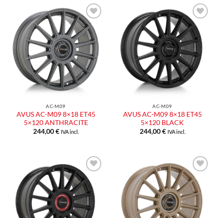
Aggiungi
Aggiungi
alla lista
alla lista
dei
dei
desideri
desideri
AC-M09
AC-M09
AVUS AC-M09 8×18 ET45
AVUS AC-M09 8×18 ET45
5×120 ANTHRACITE
5×120 BLACK
244,00
€
244,00
€
IVA incl.
IVA incl.
Aggiungi
Aggiungi
alla lista
alla lista
dei
dei
desideri
desideri