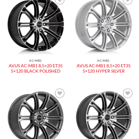
Aggiungi
Aggiungi
alla lista
alla lista
dei
dei
desideri
desideri
AC-MB1
AC-MB1
AVUS AC-MB1 8,5×20 ET35
AVUS AC-MB1 8,5×20 ET35
5×120 BLACK POLISHED
5×120 HYPER SILVER
Aggiungi
Aggiungi
alla lista
alla lista
dei
dei
desideri
desideri