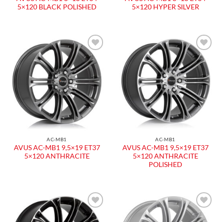
5×120 BLACK POLISHED
5×120 HYPER SILVER
Aggiungi
Aggiungi
alla lista
alla lista
dei
dei
desideri
desideri
AC-MB1
AC-MB1
AVUS AC-MB1 9,5×19 ET37
AVUS AC-MB1 9,5×19 ET37
5×120 ANTHRACITE
5×120 ANTHRACITE
POLISHED
Aggiungi
Aggiungi
alla lista
alla lista