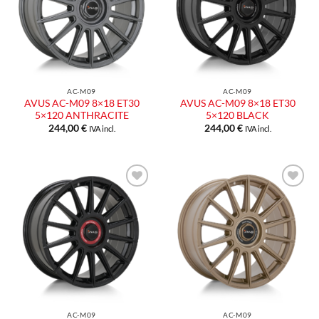
desideri
desideri
AC-M09
AC-M09
AVUS AC-M09 8×18 ET30
AVUS AC-M09 8×18 ET30
5×120 ANTHRACITE
5×120 BLACK
244,00
€
244,00
€
IVA incl.
IVA incl.
Aggiungi
Aggiungi
alla lista
alla lista
dei
dei
desideri
desideri
AC-M09
AC-M09