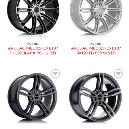
dei
dei
desideri
desideri
AC-MB1
AC-MB1
AVUS AC-MB1 9,5×19 ET37
AVUS AC-MB1 9,5×19 ET37
5×120 BLACK POLISHED
5×120 HYPER SILVER
Aggiungi
Aggiungi
alla lista
alla lista
dei
dei
desideri
desideri