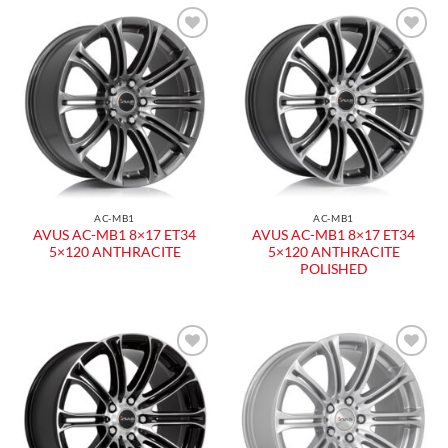
Aggiungi
Aggiungi
alla lista
alla lista
dei
dei
desideri
desideri
AC-MB1
AC-MB1
AVUS AC-MB1 8×17 ET34
AVUS AC-MB1 8×17 ET34
5×120 ANTHRACITE
5×120 ANTHRACITE
POLISHED
Aggiungi
Aggiungi
alla lista
alla lista
dei
dei
desideri
desideri