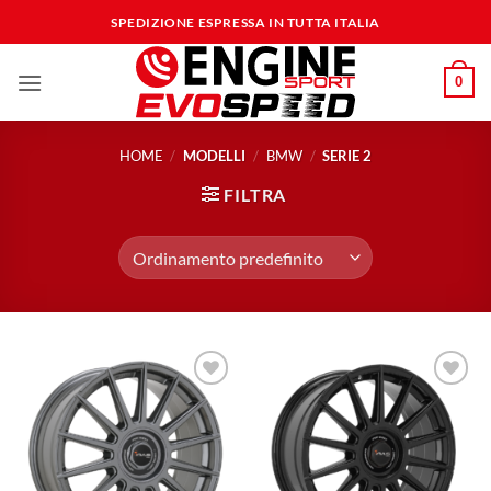
Salta
SPEDIZIONE ESPRESSA IN TUTTA ITALIA
ai
contenuti
0
HOME
/
MODELLI
/
BMW
/
SERIE 2
FILTRA
Aggiungi
Aggiungi
alla lista
alla lista
dei
dei
desideri
desideri