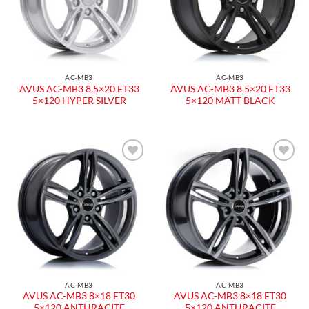
AC-MB3
AC-MB3
AVUS AC-MB3 8,5×20 ET33
AVUS AC-MB3 8,5×20 ET33
5×120 HYPER SILVER
5×120 MATT BLACK
AC-MB3
AC-MB3
AVUS AC-MB3 8×18 ET30
AVUS AC-MB3 8×18 ET30
5×120 ANTHRACITE
5×120 ANTHRACITE