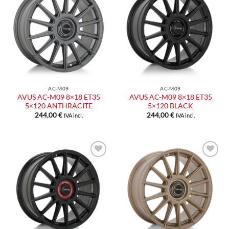
Aggiungi
Aggiungi
alla lista
alla lista
dei
dei
desideri
desideri
AC-M09
AC-M09
AVUS AC-M09 8×18 ET35
AVUS AC-M09 8×18 ET35
5×120 ANTHRACITE
5×120 BLACK
244,00
€
244,00
€
IVA incl.
IVA incl.
Aggiungi
Aggiungi
alla lista
alla lista
dei
dei
desideri
desideri