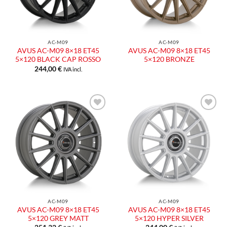
AC-M09
AC-M09
AVUS AC-M09 8×18 ET45
AVUS AC-M09 8×18 ET45
5×120 BLACK CAP ROSSO
5×120 BRONZE
244,00
€
IVA incl.
Aggiungi
Aggiungi
alla lista
alla lista
dei
dei
desideri
desideri
AC-M09
AC-M09
AVUS AC-M09 8×18 ET45
AVUS AC-M09 8×18 ET45
5×120 GREY MATT
5×120 HYPER SILVER