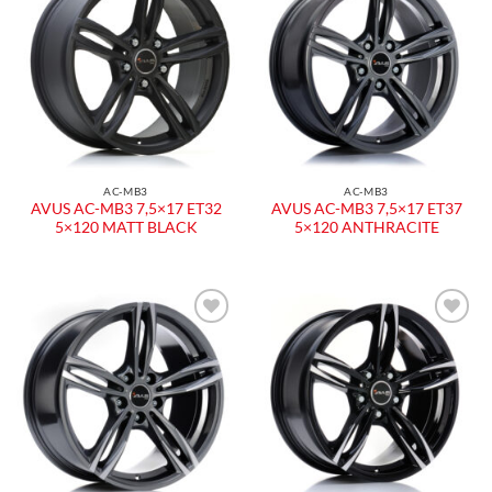
AC-MB3
AC-MB3
AVUS AC-MB3 7,5×17 ET32
AVUS AC-MB3 7,5×17 ET37
5×120 MATT BLACK
5×120 ANTHRACITE