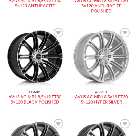
AVUS AC-MB1 8,5×19 ET30
AVUS AC-MB1 8,5×19 ET30
5×120 ANTHRACITE
5×120 ANTHRACITE
POLISHED
Aggiungi
Aggiungi
alla lista
alla lista
dei
dei
desideri
desideri
AC-MB1
AC-MB1
AVUS AC-MB1 8,5×19 ET30
AVUS AC-MB1 8,5×19 ET30
5×120 BLACK POLISHED
5×120 HYPER SILVER
Aggiungi
Aggiungi