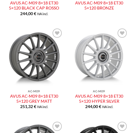
AVUS AC-M09 8×18 ET30
AVUS AC-M09 8×18 ET30
5×120 BLACK CAP ROSSO
5×120 BRONZE
244,00
€
IVA incl.
Aggiungi
Aggiungi
alla lista
alla lista
dei
dei
desideri
desideri
AC-M09
AC-M09
AVUS AC-M09 8×18 ET30
AVUS AC-M09 8×18 ET30
5×120 GREY MATT
5×120 HYPER SILVER
251,32
€
244,00
€
IVA incl.
IVA incl.