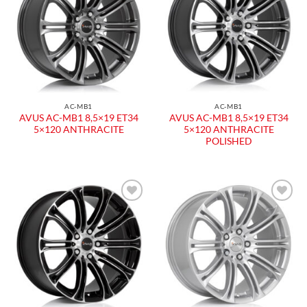
alla lista
alla lista
dei
dei
desideri
desideri
AC-MB1
AC-MB1
AVUS AC-MB1 8,5×19 ET34
AVUS AC-MB1 8,5×19 ET34
5×120 ANTHRACITE
5×120 ANTHRACITE
POLISHED
Aggiungi
Aggiungi
alla lista
alla lista
dei
dei
desideri
desideri