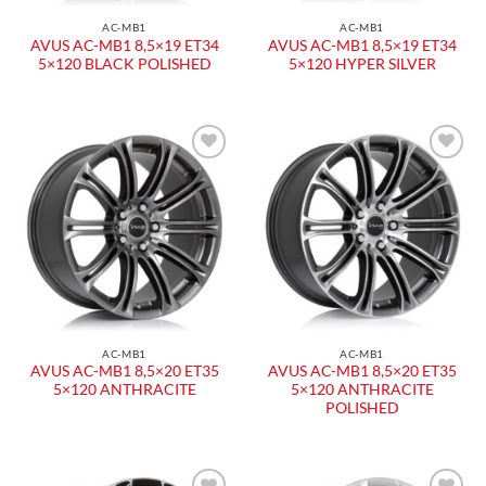
AC-MB1
AC-MB1
AVUS AC-MB1 8,5×19 ET34
AVUS AC-MB1 8,5×19 ET34
5×120 BLACK POLISHED
5×120 HYPER SILVER
Aggiungi
Aggiungi
alla lista
alla lista
dei
dei
desideri
desideri
AC-MB1
AC-MB1
AVUS AC-MB1 8,5×20 ET35
AVUS AC-MB1 8,5×20 ET35
5×120 ANTHRACITE
5×120 ANTHRACITE
POLISHED