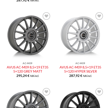
287,92
€
IVA incl.
Aggiungi
Aggiungi
alla lista
alla lista
dei
dei
desideri
desideri
AC-M09
AC-M09
AVUS AC-M09 8,5×19 ET35
AVUS AC-M09 8,5×19 ET35
5×120 GREY MATT
5×120 HYPER SILVER
295,24
€
287,92
€
IVA incl.
IVA incl.
Aggiungi
Aggiungi
alla lista
alla lista
dei
dei