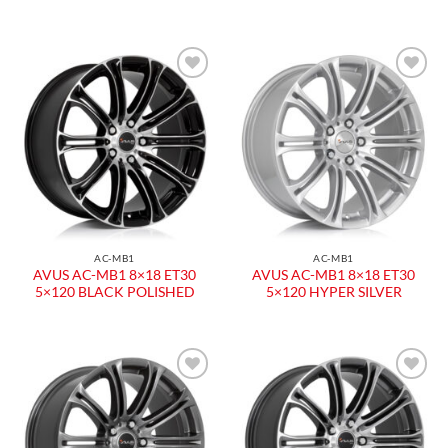
Aggiungi
Aggiungi
alla lista
alla lista
dei
dei
desideri
desideri
AC-MB1
AC-MB1
AVUS AC-MB1 8×18 ET30
AVUS AC-MB1 8×18 ET30
5×120 BLACK POLISHED
5×120 HYPER SILVER
Aggiungi
Aggiungi
alla lista
alla lista
dei
dei
desideri
desideri