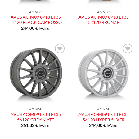
AC-M09
AC-M09
AVUS AC-M09 8×18 ET35
AVUS AC-M09 8×18 ET35
5×120 BLACK CAP ROSSO
5×120 BRONZE
244,00
€
IVA incl.
Aggiungi
Aggiungi
alla lista
alla lista
dei
dei
desideri
desideri
AC-M09
AC-M09
AVUS AC-M09 8×18 ET35
AVUS AC-M09 8×18 ET35
5×120 GREY MATT
5×120 HYPER SILVER
251,32
€
244,00
€
IVA incl.
IVA incl.