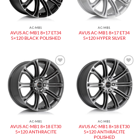
AC-MB1
AC-MB1
AVUS AC-MB1 8×17 ET34
AVUS AC-MB1 8×17 ET34
5×120 BLACK POLISHED
5×120 HYPER SILVER
Aggiungi
Aggiungi
alla lista
alla lista
dei
dei
desideri
desideri
AC-MB1
AC-MB1
AVUS AC-MB1 8×18 ET30
AVUS AC-MB1 8×18 ET30
5×120 ANTHRACITE
5×120 ANTHRACITE
POLISHED