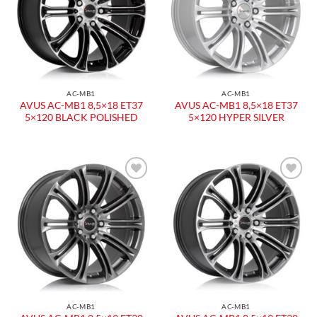
desideri
desideri
AC-MB1
AC-MB1
AVUS AC-MB1 8,5×18 ET37
AVUS AC-MB1 8,5×18 ET37
5×120 BLACK POLISHED
5×120 HYPER SILVER
Aggiungi
Aggiungi
alla lista
alla lista
dei
dei
desideri
desideri
AC-MB1
AC-MB1