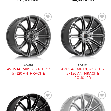
251,32
€
244,00
€
IVA incl.
IVA incl.
Aggiungi
Aggiungi
alla lista
alla lista
dei
dei
desideri
desideri
AC-MB1
AC-MB1
AVUS AC-MB1 8,5×18 ET37
AVUS AC-MB1 8,5×18 ET37
5×120 ANTHRACITE
5×120 ANTHRACITE
POLISHED
Aggiungi
Aggiungi
alla lista
alla lista
dei
dei