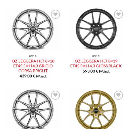
8X18
8X19
OZ LEGGERA HLT 8×18
OZ LEGGERA HLT 8×19
ET45 5×114,3 GRIGIO
ET45 5×114,3 GLOSS BLACK
CORSA BRIGHT
593,00
€
IVA incl.
439,00
€
IVA incl.