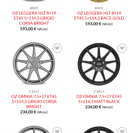
8X19
8X19
OZ LEGGERA HLT 8×19
OZ LEGGERA HLT 8×19
ET45 5×114,3 GRIGIO
ET45 5×114,3 RACE GOLD
CORSA BRIGHT
593,00
€
IVA incl.
593,00
€
IVA incl.
7,5X17
7,5X17
OZ OMNIA 7,5×17 ET45
OZ OMNIA 7,5×17 ET45
5×114,3 GRIGIO CORSA
5×114,3 MATT BLACK
BRIGHT
234,00
€
IVA incl.
234,00
€
IVA incl.