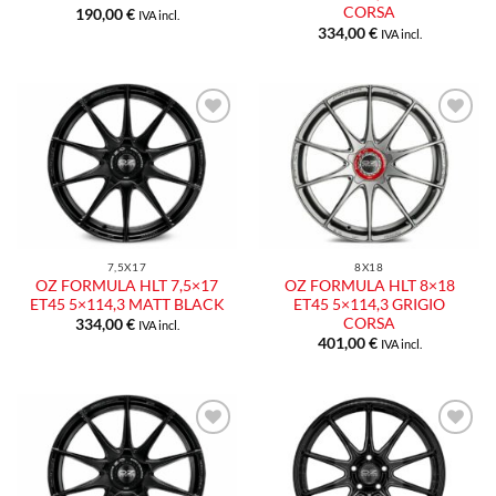
CORSA
190,00
€
IVA incl.
334,00
€
IVA incl.
7,5X17
8X18
OZ FORMULA HLT 7,5×17
OZ FORMULA HLT 8×18
ET45 5×114,3 MATT BLACK
ET45 5×114,3 GRIGIO
CORSA
334,00
€
IVA incl.
401,00
€
IVA incl.