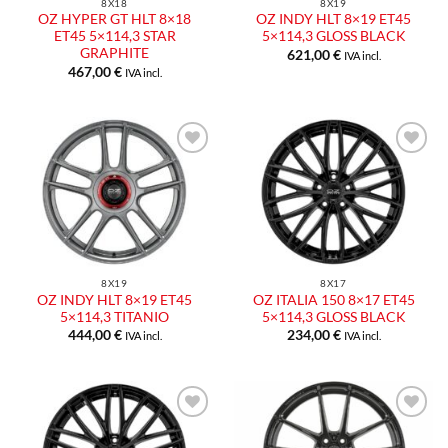
8X18
8X19
OZ HYPER GT HLT 8×18
OZ INDY HLT 8×19 ET45
ET45 5×114,3 STAR
5×114,3 GLOSS BLACK
GRAPHITE
621,00
€
IVA incl.
467,00
€
IVA incl.
8X19
8X17
OZ INDY HLT 8×19 ET45
OZ ITALIA 150 8×17 ET45
5×114,3 TITANIO
5×114,3 GLOSS BLACK
444,00
€
234,00
€
IVA incl.
IVA incl.