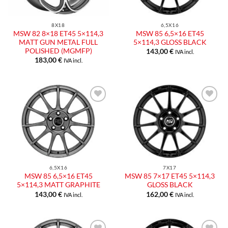
8X18
6,5X16
MSW 82 8×18 ET45 5×114,3
MSW 85 6,5×16 ET45
MATT GUN METAL FULL
5×114,3 GLOSS BLACK
POLISHED (MGMFP)
143,00
€
IVA incl.
183,00
€
IVA incl.
6,5X16
7X17
MSW 85 6,5×16 ET45
MSW 85 7×17 ET45 5×114,3
5×114,3 MATT GRAPHITE
GLOSS BLACK
143,00
€
162,00
€
IVA incl.
IVA incl.