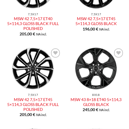
7,5X17
7,5X17
MSW 42 7,5×17 ET40
MSW 42 7,5×17 ET45
5×114,3 GLOSS BLACK FULL
5×114,3 GLOSS BLACK
POLISHED
196,00
€
IVA incl.
205,00
€
IVA incl.
Aggiungi
Aggiungi
alla lista
alla lista
dei
dei
desideri
desideri
7,5X17
8X18
MSW 42 7,5×17 ET45
MSW 43 8×18 ET40 5×114,3
5×114,3 GLOSS BLACK FULL
GLOSS BLACK
POLISHED
245,00
€
IVA incl.
205,00
€
IVA incl.