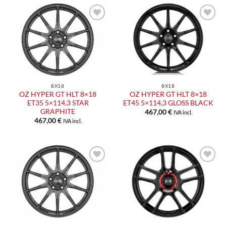
8X18
8X18
OZ HYPER GT HLT 8×18
OZ HYPER GT HLT 8×18
ET35 5×114,3 STAR
ET45 5×114,3 GLOSS BLACK
GRAPHITE
467,00
€
IVA incl.
467,00
€
IVA incl.