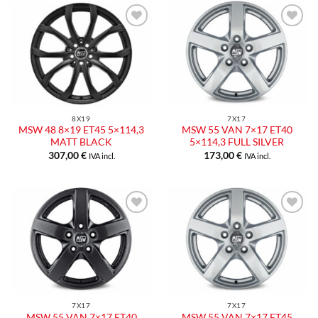
Aggiungi
Aggiungi
alla lista
alla lista
dei
dei
desideri
desideri
8X19
7X17
MSW 48 8×19 ET45 5×114,3
MSW 55 VAN 7×17 ET40
MATT BLACK
5×114,3 FULL SILVER
307,00
€
173,00
€
IVA incl.
IVA incl.
Aggiungi
Aggiungi
alla lista
alla lista
dei
dei
desideri
desideri
7X17
7X17
MSW 55 VAN 7×17 ET40
MSW 55 VAN 7×17 ET45