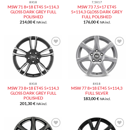
8X18
7,5X17
MSW 71 8×18 ET45 5×114,3
MSW 73 7,5×17 ET45
GLOSS DARK GREY FULL
5×114,3 GLOSS DARK GREY
POLISHED
FULL POLISHED
214,00
€
176,00
€
IVA incl.
IVA incl.
Aggiungi
Aggiungi
alla lista
alla lista
dei
dei
desideri
desideri
8X18
8X18
MSW 73 8×18 ET45 5×114,3
MSW 77 8×18 ET45 5×114,3
GLOSS DARK GREY FULL
FULL SILVER
POLISHED
183,00
€
IVA incl.
201,30
€
IVA incl.