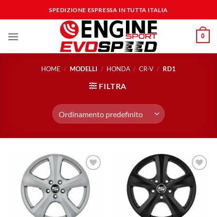
Salta
SPEDIZIONE ESPRESSA IN TUTTA ITALIA
ai
contenuti
0
HOME
/
MODELLI
/
HONDA
/
CR-V
/
RD1
FILTRA
Aggiungi
Aggiungi
alla lista
alla lista
dei
dei
desideri
desideri