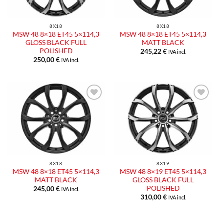
8X18
8X18
MSW 48 8×18 ET45 5×114,3
MSW 48 8×18 ET45 5×114,3
GLOSS BLACK FULL
MATT BLACK
POLISHED
245,22
€
IVA incl.
250,00
€
IVA incl.
Aggiungi
Aggiungi
alla lista
alla lista
dei
dei
desideri
desideri
8X18
8X19
MSW 48 8×18 ET45 5×114,3
MSW 48 8×19 ET45 5×114,3
MATT BLACK
GLOSS BLACK FULL
POLISHED
245,00
€
IVA incl.
310,00
€
IVA incl.