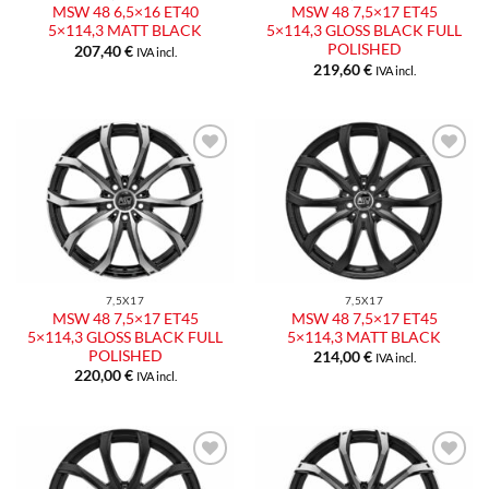
MSW 48 6,5×16 ET40
MSW 48 7,5×17 ET45
5×114,3 MATT BLACK
5×114,3 GLOSS BLACK FULL
POLISHED
207,40
€
IVA incl.
219,60
€
IVA incl.
Aggiungi
Aggiungi
alla lista
alla lista
dei
dei
desideri
desideri
7,5X17
7,5X17
MSW 48 7,5×17 ET45
MSW 48 7,5×17 ET45
5×114,3 GLOSS BLACK FULL
5×114,3 MATT BLACK
POLISHED
214,00
€
IVA incl.
220,00
€
IVA incl.
Aggiungi
Aggiungi