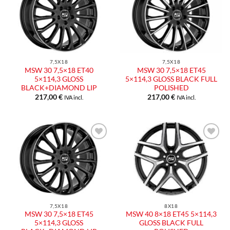
Aggiungi
Aggiungi
alla lista
alla lista
dei
dei
desideri
desideri
7,5X18
7,5X18
MSW 30 7,5×18 ET40
MSW 30 7,5×18 ET45
5×114,3 GLOSS
5×114,3 GLOSS BLACK FULL
BLACK+DIAMOND LIP
POLISHED
217,00
€
217,00
€
IVA incl.
IVA incl.
Aggiungi
Aggiungi
alla lista
alla lista
dei
dei
desideri
desideri
7,5X18
8X18
MSW 30 7,5×18 ET45
MSW 40 8×18 ET45 5×114,3
5×114,3 GLOSS
GLOSS BLACK FULL