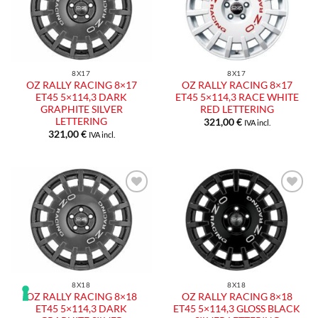
8X17
8X17
OZ RALLY RACING 8×17
OZ RALLY RACING 8×17
ET45 5×114,3 DARK
ET45 5×114,3 RACE WHITE
GRAPHITE SILVER
RED LETTERING
LETTERING
321,00
€
IVA incl.
321,00
€
IVA incl.
8X18
8X18
OZ RALLY RACING 8×18
OZ RALLY RACING 8×18
ET45 5×114,3 DARK
ET45 5×114,3 GLOSS BLACK