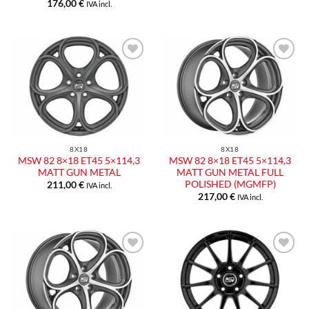
176,00
€
IVA incl.
Aggiungi
Aggiungi
alla lista
alla lista
dei
dei
desideri
desideri
8X18
8X18
MSW 82 8×18 ET45 5×114,3
MSW 82 8×18 ET45 5×114,3
MATT GUN METAL
MATT GUN METAL FULL
POLISHED (MGMFP)
211,00
€
IVA incl.
217,00
€
IVA incl.