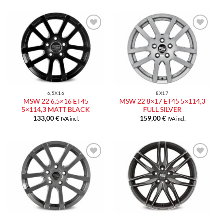
Aggiungi
Aggiungi
alla lista
alla lista
dei
dei
desideri
desideri
6,5X16
8X17
MSW 22 6,5×16 ET45
MSW 22 8×17 ET45 5×114,3
5×114,3 MATT BLACK
FULL SILVER
133,00
€
159,00
€
IVA incl.
IVA incl.
Aggiungi
Aggiungi
alla lista
alla lista
dei
dei
desideri
desideri