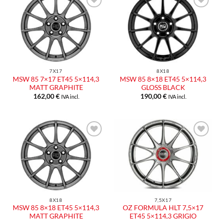
7X17
8X18
MSW 85 7×17 ET45 5×114,3
MSW 85 8×18 ET45 5×114,3
MATT GRAPHITE
GLOSS BLACK
162,00
€
190,00
€
IVA incl.
IVA incl.
8X18
7,5X17
MSW 85 8×18 ET45 5×114,3
OZ FORMULA HLT 7,5×17
MATT GRAPHITE
ET45 5×114,3 GRIGIO