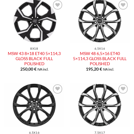
Aggiungi
Aggiungi
alla lista
alla lista
dei
dei
desideri
desideri
8X18
6,5X16
MSW 43 8×18 ET40 5×114,3
MSW 48 6,5×16 ET40
GLOSS BLACK FULL
5×114,3 GLOSS BLACK FULL
POLISHED
POLISHED
250,00
€
195,20
€
IVA incl.
IVA incl.
Aggiungi
Aggiungi
alla lista
alla lista
dei
dei
desideri
desideri
6,5X16
7,5X17