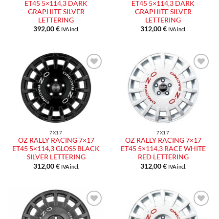
ET45 5×114,3 DARK
ET45 5×114,3 DARK
GRAPHITE SILVER
GRAPHITE SILVER
LETTERING
LETTERING
392,00
€
312,00
€
IVA incl.
IVA incl.
7X17
7X17
OZ RALLY RACING 7×17
OZ RALLY RACING 7×17
ET45 5×114,3 GLOSS BLACK
ET45 5×114,3 RACE WHITE
SILVER LETTERING
RED LETTERING
312,00
€
312,00
€
IVA incl.
IVA incl.