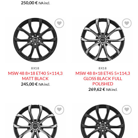
250,00
€
IVA incl.
Aggiungi
Aggiungi
alla lista
alla lista
dei
dei
desideri
desideri
8X18
8X18
MSW 48 8×18 ET40 5×114,3
MSW 48 8×18 ET45 5×114,3
MATT BLACK
GLOSS BLACK FULL
POLISHED
245,00
€
IVA incl.
269,62
€
IVA incl.
Aggiungi
Aggiungi
alla lista
alla lista
dei
dei
desideri
desideri