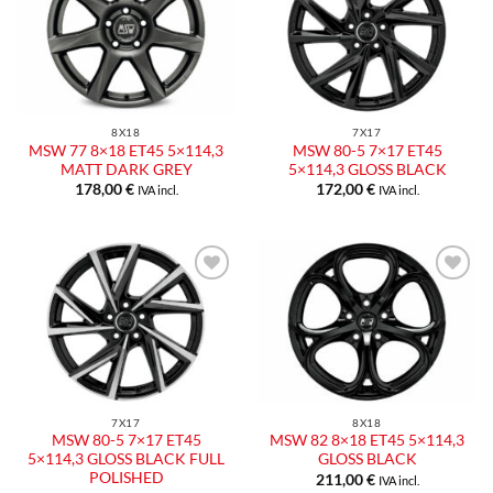
Aggiungi
Aggiungi
alla lista
alla lista
dei
dei
desideri
desideri
8X18
7X17
MSW 77 8×18 ET45 5×114,3
MSW 80-5 7×17 ET45
MATT DARK GREY
5×114,3 GLOSS BLACK
178,00
€
172,00
€
IVA incl.
IVA incl.
Aggiungi
Aggiungi
alla lista
alla lista
dei
dei
desideri
desideri
7X17
8X18
MSW 80-5 7×17 ET45
MSW 82 8×18 ET45 5×114,3
5×114,3 GLOSS BLACK FULL
GLOSS BLACK
POLISHED
211,00
€
IVA incl.