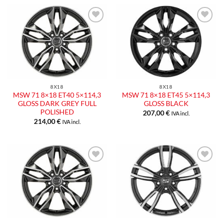
Aggiungi
Aggiungi
alla lista
alla lista
dei
dei
desideri
desideri
8X18
8X18
MSW 71 8×18 ET40 5×114,3
MSW 71 8×18 ET45 5×114,3
GLOSS DARK GREY FULL
GLOSS BLACK
POLISHED
207,00
€
IVA incl.
214,00
€
IVA incl.
Aggiungi
Aggiungi
alla lista
alla lista
dei
dei
desideri
desideri