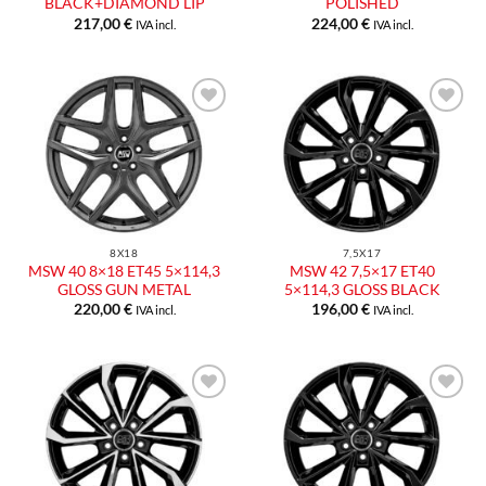
BLACK+DIAMOND LIP
POLISHED
217,00
€
224,00
€
IVA incl.
IVA incl.
Aggiungi
Aggiungi
alla lista
alla lista
dei
dei
desideri
desideri
8X18
7,5X17
MSW 40 8×18 ET45 5×114,3
MSW 42 7,5×17 ET40
GLOSS GUN METAL
5×114,3 GLOSS BLACK
220,00
€
196,00
€
IVA incl.
IVA incl.
Aggiungi
Aggiungi
alla lista
alla lista
dei
dei
desideri
desideri