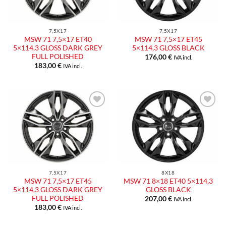
7,5X17
7,5X17
MSW 71 7,5×17 ET40
MSW 71 7,5×17 ET45
5×114,3 GLOSS DARK GREY
5×114,3 GLOSS BLACK
FULL POLISHED
176,00
€
IVA incl.
183,00
€
IVA incl.
Aggiungi
Aggiungi
alla lista
alla lista
dei
dei
desideri
desideri
7,5X17
8X18
MSW 71 7,5×17 ET45
MSW 71 8×18 ET40 5×114,3
5×114,3 GLOSS DARK GREY
GLOSS BLACK
FULL POLISHED
207,00
€
IVA incl.
183,00
€
IVA incl.