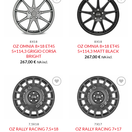
8X18
8X18
OZ OMNIA 8×18 ET45
OZ OMNIA 8×18 ET45
5×114,3 GRIGIO CORSA
5×114,3 MATT BLACK
BRIGHT
267,00
€
IVA incl.
267,00
€
IVA incl.
7,5X18
7X17
OZ RALLY RACING 7,5×18
OZ RALLY RACING 7×17