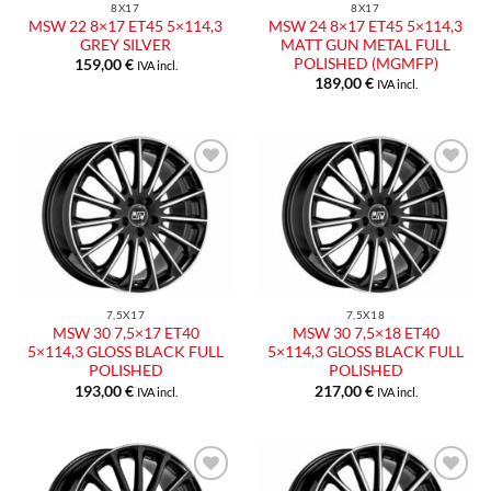
8X17
8X17
MSW 22 8×17 ET45 5×114,3
MSW 24 8×17 ET45 5×114,3
GREY SILVER
MATT GUN METAL FULL
POLISHED (MGMFP)
159,00
€
IVA incl.
189,00
€
IVA incl.
Aggiungi
Aggiungi
alla lista
alla lista
dei
dei
desideri
desideri
7,5X17
7,5X18
MSW 30 7,5×17 ET40
MSW 30 7,5×18 ET40
5×114,3 GLOSS BLACK FULL
5×114,3 GLOSS BLACK FULL
POLISHED
POLISHED
193,00
€
217,00
€
IVA incl.
IVA incl.