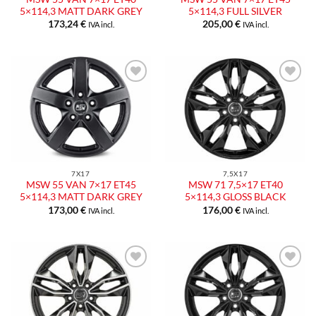
5×114,3 MATT DARK GREY
5×114,3 FULL SILVER
173,24
€
205,00
€
IVA incl.
IVA incl.
Aggiungi
Aggiungi
alla lista
alla lista
dei
dei
desideri
desideri
7X17
7,5X17
MSW 55 VAN 7×17 ET45
MSW 71 7,5×17 ET40
5×114,3 MATT DARK GREY
5×114,3 GLOSS BLACK
173,00
€
176,00
€
IVA incl.
IVA incl.
Aggiungi
Aggiungi
alla lista
alla lista
dei
dei
desideri
desideri