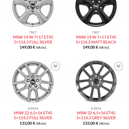
alla lista
alla lista
dei
dei
desideri
desideri
7X17
7X17
MSW 19 W 7×17 ET45
MSW 19 W 7×17 ET45
5×114,3 FULL SILVER
5×114,3 MATT BLACK
149,00
€
149,00
€
IVA incl.
IVA incl.
Aggiungi
Aggiungi
alla lista
alla lista
dei
dei
desideri
desideri
6,5X16
6,5X16
MSW 22 6,5×16 ET45
MSW 22 6,5×16 ET45
5×114,3 FULL SILVER
5×114,3 GREY SILVER
133,00
€
133,00
€
IVA incl.
IVA incl.