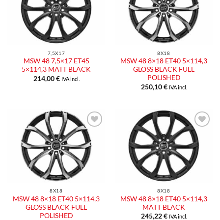
alla lista
alla lista
dei
dei
desideri
desideri
7,5X17
8X18
MSW 48 7,5×17 ET45
MSW 48 8×18 ET40 5×114,3
5×114,3 MATT BLACK
GLOSS BLACK FULL
POLISHED
214,00
€
IVA incl.
250,10
€
IVA incl.
Aggiungi
Aggiungi
alla lista
alla lista
dei
dei
desideri
desideri
8X18
8X18
MSW 48 8×18 ET40 5×114,3
MSW 48 8×18 ET40 5×114,3
GLOSS BLACK FULL
MATT BLACK
POLISHED
245,22
€
IVA incl.