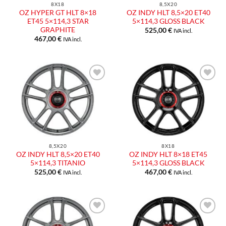
8X18
8,5X20
OZ HYPER GT HLT 8×18
OZ INDY HLT 8,5×20 ET40
ET45 5×114,3 STAR
5×114,3 GLOSS BLACK
GRAPHITE
525,00
€
IVA incl.
467,00
€
IVA incl.
Aggiungi
Aggiungi
alla lista
alla lista
dei
dei
desideri
desideri
8,5X20
8X18
OZ INDY HLT 8,5×20 ET40
OZ INDY HLT 8×18 ET45
5×114,3 TITANIO
5×114,3 GLOSS BLACK
525,00
€
467,00
€
IVA incl.
IVA incl.
Aggiungi
Aggiungi