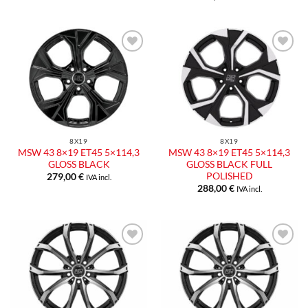
Aggiungi
Aggiungi
alla lista
alla lista
dei
dei
desideri
desideri
8X19
8X19
MSW 43 8×19 ET45 5×114,3
MSW 43 8×19 ET45 5×114,3
GLOSS BLACK
GLOSS BLACK FULL
POLISHED
279,00
€
IVA incl.
288,00
€
IVA incl.
Aggiungi
Aggiungi
alla lista
alla lista
dei
dei
desideri
desideri