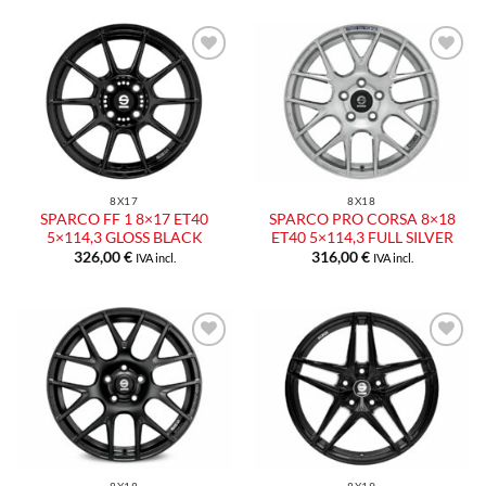
8X17
8X18
SPARCO FF 1 8×17 ET40
SPARCO PRO CORSA 8×18
5×114,3 GLOSS BLACK
ET40 5×114,3 FULL SILVER
326,00
€
316,00
€
IVA incl.
IVA incl.