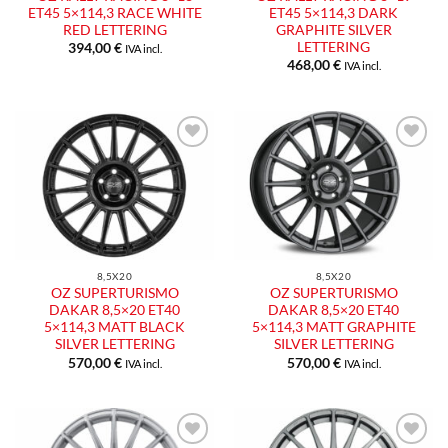
ET45 5×114,3 RACE WHITE
ET45 5×114,3 DARK
RED LETTERING
GRAPHITE SILVER
LETTERING
394,00
€
IVA incl.
468,00
€
IVA incl.
Aggiungi
Aggiungi
alla lista
alla lista
dei
dei
desideri
desideri
8,5X20
8,5X20
OZ SUPERTURISMO
OZ SUPERTURISMO
DAKAR 8,5×20 ET40
DAKAR 8,5×20 ET40
5×114,3 MATT BLACK
5×114,3 MATT GRAPHITE
SILVER LETTERING
SILVER LETTERING
570,00
€
570,00
€
IVA incl.
IVA incl.