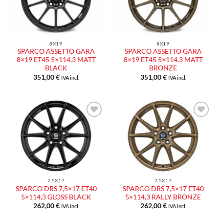
dei
dei
desideri
desideri
8X19
8X19
SPARCO ASSETTO GARA
SPARCO ASSETTO GARA
8×19 ET45 5×114,3 MATT
8×19 ET45 5×114,3 MATT
BLACK
BRONZE
351,00
€
351,00
€
IVA incl.
IVA incl.
Aggiungi
Aggiungi
alla lista
alla lista
dei
dei
desideri
desideri
7,5X17
7,5X17
SPARCO DRS 7,5×17 ET40
SPARCO DRS 7,5×17 ET40
5×114,3 GLOSS BLACK
5×114,3 RALLY BRONZE
262,00
€
262,00
€
IVA incl.
IVA incl.