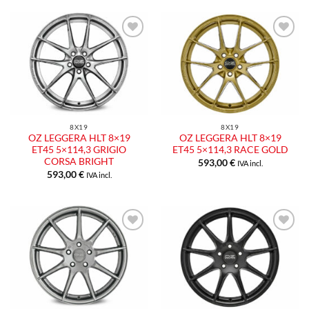
Aggiungi
Aggiungi
alla lista
alla lista
dei
dei
desideri
desideri
8X19
8X19
OZ LEGGERA HLT 8×19
OZ LEGGERA HLT 8×19
ET45 5×114,3 GRIGIO
ET45 5×114,3 RACE GOLD
CORSA BRIGHT
593,00
€
IVA incl.
593,00
€
IVA incl.
Aggiungi
Aggiungi
alla lista
alla lista
dei
dei
desideri
desideri