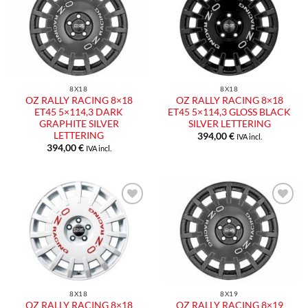
Aggiungi
Aggiungi
alla lista
alla lista
dei
dei
desideri
desideri
8X18
8X18
OZ RALLY RACING 8×18
OZ RALLY RACING 8×18
ET45 5×114,3 DARK
ET45 5×114,3 GLOSS BLACK
GRAPHITE SILVER
SILVER LETTERING
LETTERING
394,00
€
IVA incl.
394,00
€
IVA incl.
Aggiungi
Aggiungi
alla lista
alla lista
dei
dei
desideri
desideri
8X18
8X19
OZ RALLY RACING 8×18
OZ RALLY RACING 8×19