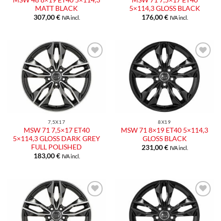
MSW 48 8×19 ET40 5×114,3
MSW 71 7,5×17 ET40
MATT BLACK
5×114,3 GLOSS BLACK
307,00
€
176,00
€
IVA incl.
IVA incl.
Aggiungi
Aggiungi
alla lista
alla lista
dei
dei
desideri
desideri
7,5X17
8X19
MSW 71 7,5×17 ET40
MSW 71 8×19 ET40 5×114,3
5×114,3 GLOSS DARK GREY
GLOSS BLACK
FULL POLISHED
231,00
€
IVA incl.
183,00
€
IVA incl.
Aggiungi
Aggiungi
alla lista
alla lista
dei
dei