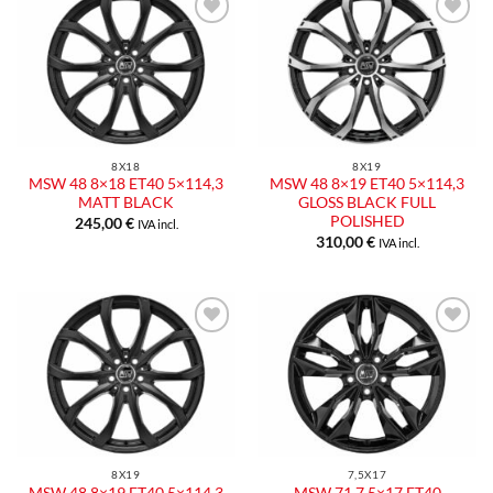
Aggiungi
Aggiungi
alla lista
alla lista
dei
dei
desideri
desideri
8X18
8X19
MSW 48 8×18 ET40 5×114,3
MSW 48 8×19 ET40 5×114,3
MATT BLACK
GLOSS BLACK FULL
POLISHED
245,00
€
IVA incl.
310,00
€
IVA incl.
Aggiungi
Aggiungi
alla lista
alla lista
dei
dei
desideri
desideri
8X19
7,5X17