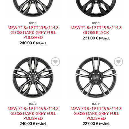
desideri
desideri
8X19
8X19
MSW 71 8×19 ET40 5×114,3
MSW 71 8×19 ET45 5×114,3
GLOSS DARK GREY FULL
GLOSS BLACK
POLISHED
231,00
€
IVA incl.
240,00
€
IVA incl.
Aggiungi
Aggiungi
alla lista
alla lista
dei
dei
desideri
desideri
8X19
8X19
MSW 71 8×19 ET45 5×114,3
MSW 73 8×19 ET45 5×114,3
GLOSS DARK GREY FULL
GLOSS DARK GREY FULL
POLISHED
POLISHED
240,00
€
227,00
€
IVA incl.
IVA incl.