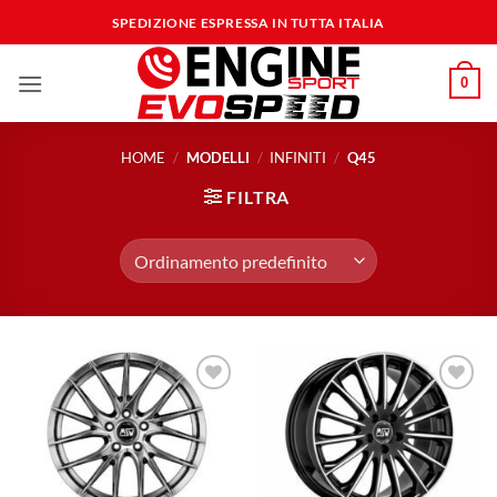
Salta
SPEDIZIONE ESPRESSA IN TUTTA ITALIA
ai
contenuti
0
HOME
/
MODELLI
/
INFINITI
/
Q45
FILTRA
Aggiungi
Aggiungi
alla lista
alla lista
dei
dei
desideri
desideri