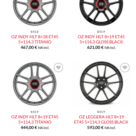
alla lista
alla lista
dei
dei
desideri
desideri
8X18
8X19
OZ INDY HLT 8×18 ET45
OZ INDY HLT 8×19 ET45
5×114,3 TITANIO
5×114,3 GLOSS BLACK
467,00
€
621,00
€
IVA incl.
IVA incl.
Aggiungi
Aggiungi
alla lista
alla lista
dei
dei
desideri
desideri
8X19
8X19
OZ INDY HLT 8×19 ET45
OZ LEGGERA HLT 8×19
5×114,3 TITANIO
ET45 5×114,3 GLOSS BLACK
444,00
€
593,00
€
IVA incl.
IVA incl.