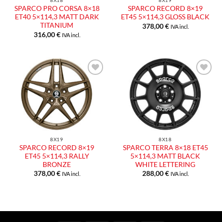
8X18
8X19
SPARCO PRO CORSA 8×18
SPARCO RECORD 8×19
ET40 5×114,3 MATT DARK
ET45 5×114,3 GLOSS BLACK
TITANIUM
378,00
€
IVA incl.
316,00
€
IVA incl.
8X19
8X18
SPARCO RECORD 8×19
SPARCO TERRA 8×18 ET45
ET45 5×114,3 RALLY
5×114,3 MATT BLACK
BRONZE
WHITE LETTERING
378,00
€
288,00
€
IVA incl.
IVA incl.