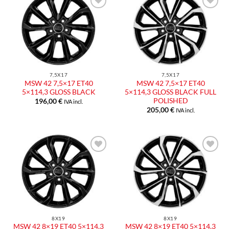
Aggiungi
Aggiungi
alla lista
alla lista
dei
dei
desideri
desideri
7,5X17
7,5X17
MSW 42 7,5×17 ET40
MSW 42 7,5×17 ET40
5×114,3 GLOSS BLACK
5×114,3 GLOSS BLACK FULL
POLISHED
196,00
€
IVA incl.
205,00
€
IVA incl.
Aggiungi
Aggiungi
alla lista
alla lista
dei
dei
desideri
desideri
8X19
8X19
MSW 42 8×19 ET40 5×114,3
MSW 42 8×19 ET40 5×114,3