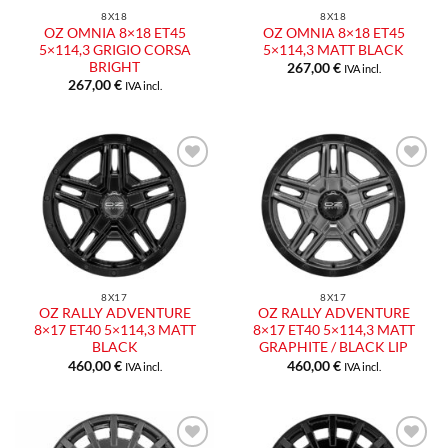
8X18
8X18
OZ OMNIA 8×18 ET45
OZ OMNIA 8×18 ET45
5×114,3 GRIGIO CORSA
5×114,3 MATT BLACK
BRIGHT
267,00
€
IVA incl.
267,00
€
IVA incl.
Aggiungi
Aggiungi
alla lista
alla lista
dei
dei
desideri
desideri
8X17
8X17
OZ RALLY ADVENTURE
OZ RALLY ADVENTURE
8×17 ET40 5×114,3 MATT
8×17 ET40 5×114,3 MATT
BLACK
GRAPHITE / BLACK LIP
460,00
€
460,00
€
IVA incl.
IVA incl.