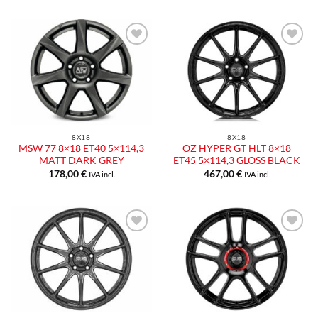
Aggiungi
Aggiungi
alla lista
alla lista
dei
dei
desideri
desideri
8X18
8X18
MSW 77 8×18 ET40 5×114,3
OZ HYPER GT HLT 8×18
MATT DARK GREY
ET45 5×114,3 GLOSS BLACK
178,00
€
467,00
€
IVA incl.
IVA incl.
Aggiungi
Aggiungi
alla lista
alla lista
dei
dei
desideri
desideri