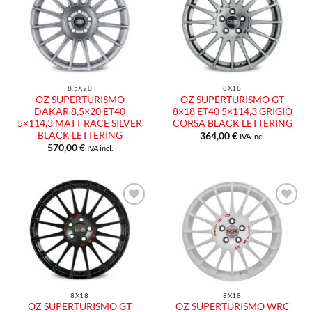
Aggiungi
Aggiungi
alla lista
alla lista
dei
dei
desideri
desideri
8,5X20
8X18
OZ SUPERTURISMO
OZ SUPERTURISMO GT
DAKAR 8,5×20 ET40
8×18 ET40 5×114,3 GRIGIO
5×114,3 MATT RACE SILVER
CORSA BLACK LETTERING
BLACK LETTERING
364,00
€
IVA incl.
570,00
€
IVA incl.
Aggiungi
Aggiungi
alla lista
alla lista
dei
dei
desideri
desideri
8X18
8X18
OZ SUPERTURISMO GT
OZ SUPERTURISMO WRC