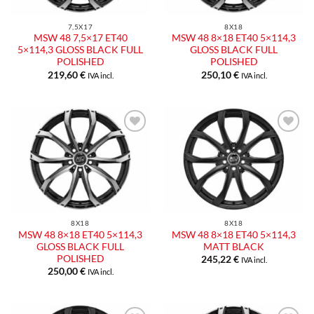
7,5X17
8X18
MSW 48 7,5×17 ET40
MSW 48 8×18 ET40 5×114,3
5×114,3 GLOSS BLACK FULL
GLOSS BLACK FULL
POLISHED
POLISHED
219,60
€
250,10
€
IVA incl.
IVA incl.
Aggiungi
Aggiungi
alla lista
alla lista
dei
dei
desideri
desideri
8X18
8X18
MSW 48 8×18 ET40 5×114,3
MSW 48 8×18 ET40 5×114,3
GLOSS BLACK FULL
MATT BLACK
POLISHED
245,22
€
IVA incl.
250,00
€
IVA incl.