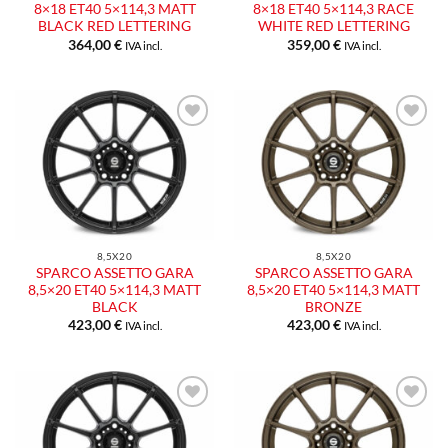
8×18 ET40 5×114,3 MATT
8×18 ET40 5×114,3 RACE
BLACK RED LETTERING
WHITE RED LETTERING
364,00
€
359,00
€
IVA incl.
IVA incl.
Aggiungi
Aggiungi
alla lista
alla lista
dei
dei
desideri
desideri
8,5X20
8,5X20
SPARCO ASSETTO GARA
SPARCO ASSETTO GARA
8,5×20 ET40 5×114,3 MATT
8,5×20 ET40 5×114,3 MATT
BLACK
BRONZE
423,00
€
423,00
€
IVA incl.
IVA incl.
Aggiungi
Aggiungi
alla lista
alla lista