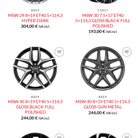
8X19
7,5X17
MSW 29 8×19 ET40 5×114,3
MSW 30 7,5×17 ET40
HYPER DARK
5×114,3 GLOSS BLACK FULL
POLISHED
304,00
€
IVA incl.
193,00
€
IVA incl.
Aggiungi
Aggiungi
alla lista
alla lista
dei
dei
desideri
desideri
8X19
8X19
MSW 40 8×19 ET40 5×114,3
MSW 40 8×19 ET40 5×114,3
GLOSS BLACK FULL
GLOSS GUN METAL
POLISHED
244,00
€
IVA incl.
244,00
€
IVA incl.