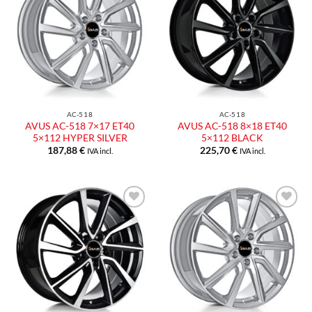
alla lista
alla lista
dei
dei
desideri
desideri
AC-518
AC-518
AVUS AC-518 7×17 ET40
AVUS AC-518 8×18 ET40
5×112 HYPER SILVER
5×112 BLACK
187,88
€
225,70
€
IVA incl.
IVA incl.
Aggiungi
Aggiungi
alla lista
alla lista
dei
dei
desideri
desideri