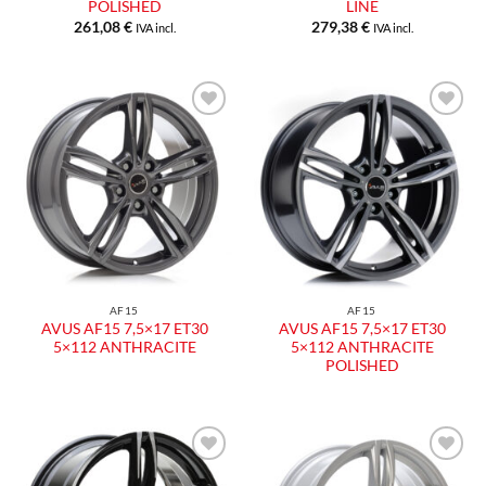
POLISHED
LINE
261,08
€
279,38
€
IVA incl.
IVA incl.
AF15
AF15
AVUS AF15 7,5×17 ET30
AVUS AF15 7,5×17 ET30
5×112 ANTHRACITE
5×112 ANTHRACITE
POLISHED