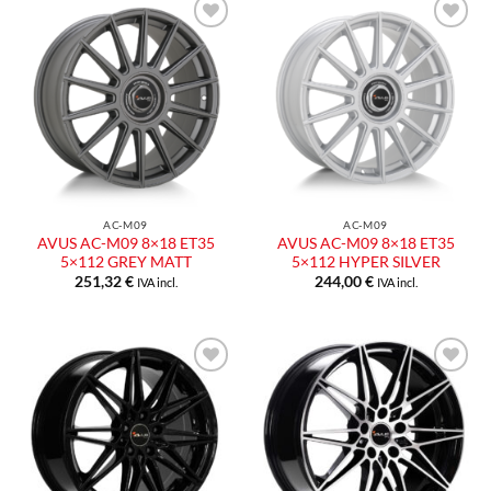
Aggiungi
Aggiungi
alla lista
alla lista
dei
dei
desideri
desideri
AC-M09
AC-M09
AVUS AC-M09 8×18 ET35
AVUS AC-M09 8×18 ET35
5×112 GREY MATT
5×112 HYPER SILVER
251,32
€
244,00
€
IVA incl.
IVA incl.
Aggiungi
Aggiungi
alla lista
alla lista
dei
dei
desideri
desideri