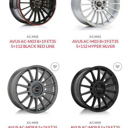
desideri
desideri
AC-M03
AC-M03
AVUS AC-M03 8×19 ET35
AVUS AC-M03 8×19 ET35
5×112 BLACK RED LINE
5×112 HYPER SILVER
Aggiungi
Aggiungi
alla lista
alla lista
dei
dei
desideri
desideri
AC-M09
AC-M09
AVUS AC-M09 8,5×19 ET35
AVUS AC-M09 8,5×19 ET35