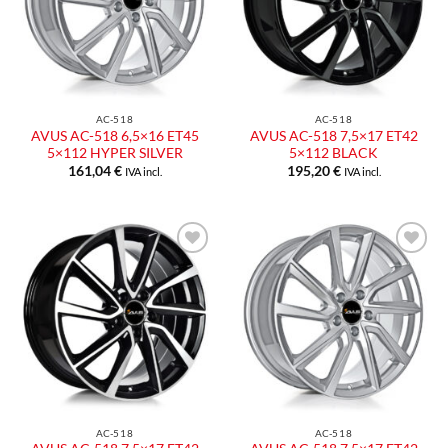
AC-518
AC-518
AVUS AC-518 6,5×16 ET45
AVUS AC-518 7,5×17 ET42
5×112 HYPER SILVER
5×112 BLACK
161,04
€
195,20
€
IVA incl.
IVA incl.
Aggiungi
Aggiungi
alla lista
alla lista
dei
dei
desideri
desideri
AC-518
AC-518