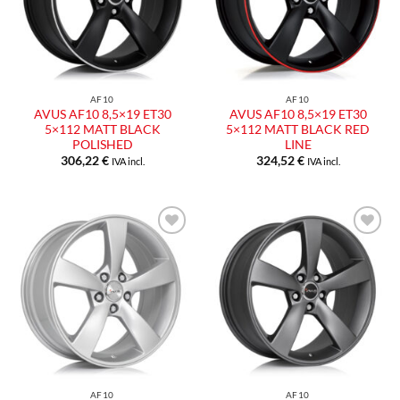
AF10
AF10
AVUS AF10 8,5×19 ET30
AVUS AF10 8,5×19 ET30
5×112 MATT BLACK
5×112 MATT BLACK RED
POLISHED
LINE
306,22
€
324,52
€
IVA incl.
IVA incl.
AF10
AF10