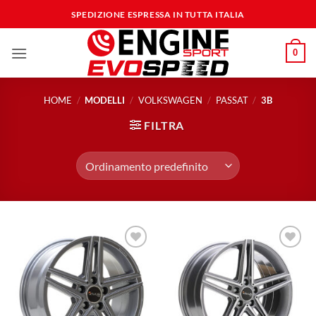
Salta
SPEDIZIONE ESPRESSA IN TUTTA ITALIA
ai
contenuti
0
HOME
/
MODELLI
/
VOLKSWAGEN
/
PASSAT
/
3B
FILTRA
Aggiungi
Aggiungi
alla lista
alla lista
dei
dei
desideri
desideri