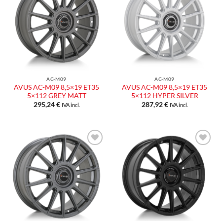
alla lista
alla lista
dei
dei
desideri
desideri
AC-M09
AC-M09
AVUS AC-M09 8,5×19 ET35
AVUS AC-M09 8,5×19 ET35
5×112 GREY MATT
5×112 HYPER SILVER
295,24
€
287,92
€
IVA incl.
IVA incl.
Aggiungi
Aggiungi
alla lista
alla lista
dei
dei
desideri
desideri