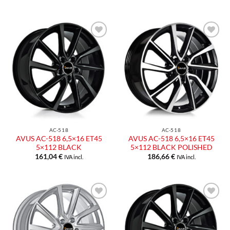
Aggiungi
Aggiungi
alla lista
alla lista
dei
dei
desideri
desideri
AC-518
AC-518
AVUS AC-518 6,5×16 ET45
AVUS AC-518 6,5×16 ET45
5×112 BLACK
5×112 BLACK POLISHED
161,04
€
186,66
€
IVA incl.
IVA incl.
Aggiungi
Aggiungi
alla lista
alla lista
dei
dei
desideri
desideri