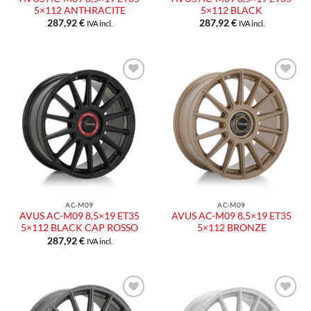
5×112 ANTHRACITE
5×112 BLACK
287,92
€
287,92
€
IVA incl.
IVA incl.
Aggiungi
Aggiungi
alla lista
alla lista
dei
dei
desideri
desideri
AC-M09
AC-M09
AVUS AC-M09 8,5×19 ET35
AVUS AC-M09 8,5×19 ET35
5×112 BLACK CAP ROSSO
5×112 BRONZE
287,92
€
IVA incl.
Aggiungi
Aggiungi