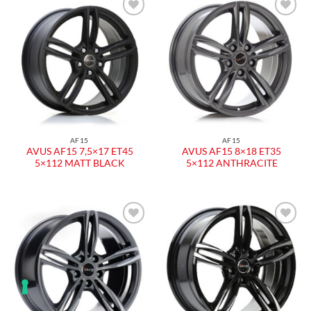
AF15
AF15
AVUS AF15 7,5×17 ET45
AVUS AF15 8×18 ET35
5×112 MATT BLACK
5×112 ANTHRACITE