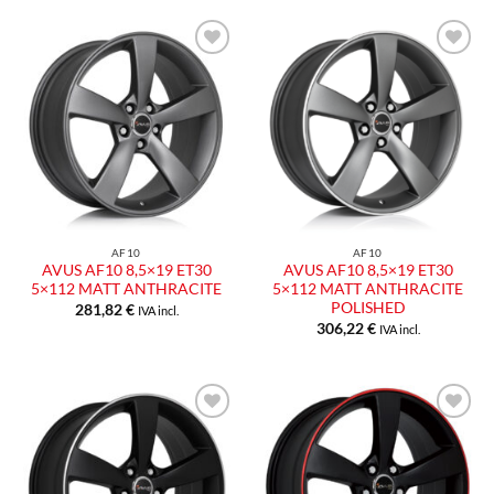
Aggiungi
Aggiungi
alla lista
alla lista
dei
dei
desideri
desideri
AF10
AF10
AVUS AF10 8,5×19 ET30
AVUS AF10 8,5×19 ET30
5×112 MATT ANTHRACITE
5×112 MATT ANTHRACITE
POLISHED
281,82
€
IVA incl.
306,22
€
IVA incl.
Aggiungi
Aggiungi
alla lista
alla lista
dei
dei
desideri
desideri