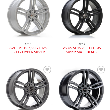
AF15
AF15
AVUS AF15 7,5×17 ET35
AVUS AF15 7,5×17 ET35
5×112 HYPER SILVER
5×112 MATT BLACK