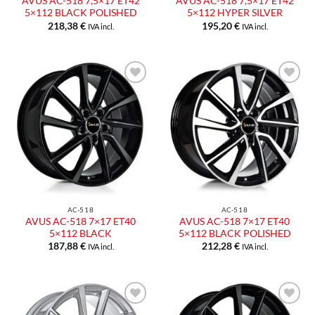
AVUS AC-518 7,5×17 ET42
AVUS AC-518 7,5×17 ET42
5×112 BLACK POLISHED
5×112 HYPER SILVER
218,38
€
195,20
€
IVA incl.
IVA incl.
Aggiungi
Aggiungi
alla lista
alla lista
dei
dei
desideri
desideri
AC-518
AC-518
AVUS AC-518 7×17 ET40
AVUS AC-518 7×17 ET40
5×112 BLACK
5×112 BLACK POLISHED
187,88
€
212,28
€
IVA incl.
IVA incl.
Aggiungi
Aggiungi