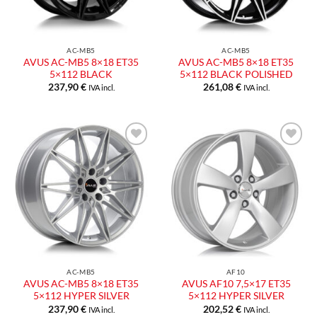
AC-MB5
AC-MB5
AVUS AC-MB5 8×18 ET35
AVUS AC-MB5 8×18 ET35
5×112 BLACK
5×112 BLACK POLISHED
237,90
€
261,08
€
IVA incl.
IVA incl.
Aggiungi
Aggiungi
alla lista
alla lista
dei
dei
desideri
desideri
AC-MB5
AF10
AVUS AC-MB5 8×18 ET35
AVUS AF10 7,5×17 ET35
5×112 HYPER SILVER
5×112 HYPER SILVER
237,90
€
202,52
€
IVA incl.
IVA incl.