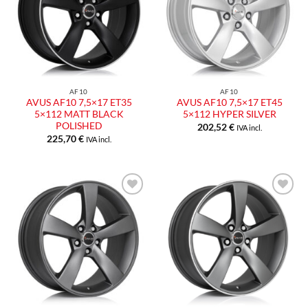
desideri
desideri
AF10
AF10
AVUS AF10 7,5×17 ET35
AVUS AF10 7,5×17 ET45
5×112 MATT BLACK
5×112 HYPER SILVER
POLISHED
202,52
€
IVA incl.
225,70
€
IVA incl.
Aggiungi
Aggiungi
alla lista
alla lista
dei
dei
desideri
desideri