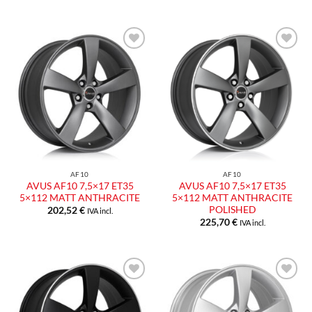
Aggiungi
Aggiungi
alla lista
alla lista
dei
dei
desideri
desideri
AF10
AF10
AVUS AF10 7,5×17 ET35
AVUS AF10 7,5×17 ET35
5×112 MATT ANTHRACITE
5×112 MATT ANTHRACITE
POLISHED
202,52
€
IVA incl.
225,70
€
IVA incl.
Aggiungi
Aggiungi
alla lista
alla lista
dei
dei