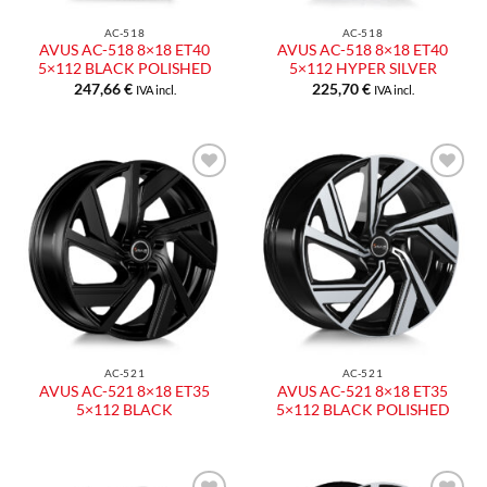
AC-518
AC-518
AVUS AC-518 8×18 ET40
AVUS AC-518 8×18 ET40
5×112 BLACK POLISHED
5×112 HYPER SILVER
247,66
€
225,70
€
IVA incl.
IVA incl.
Aggiungi
Aggiungi
alla lista
alla lista
dei
dei
desideri
desideri
AC-521
AC-521
AVUS AC-521 8×18 ET35
AVUS AC-521 8×18 ET35
5×112 BLACK
5×112 BLACK POLISHED