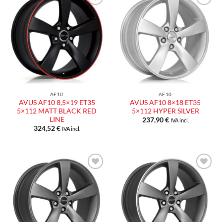
AF10
AF10
AVUS AF10 8,5×19 ET35
AVUS AF10 8×18 ET35
5×112 MATT BLACK RED
5×112 HYPER SILVER
LINE
237,90
€
IVA incl.
324,52
€
IVA incl.