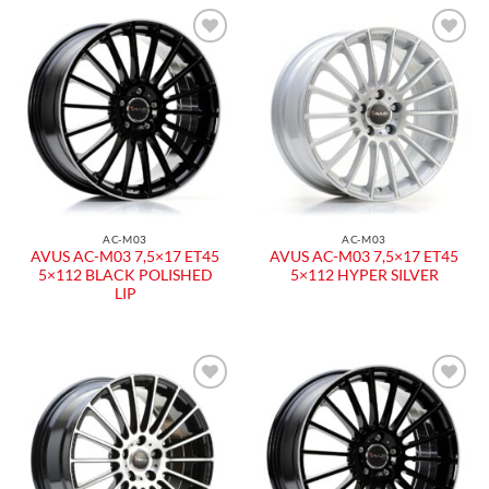
Aggiungi
Aggiungi
alla lista
alla lista
dei
dei
desideri
desideri
AC-M03
AC-M03
AVUS AC-M03 7,5×17 ET45
AVUS AC-M03 7,5×17 ET45
5×112 BLACK POLISHED
5×112 HYPER SILVER
LIP
Aggiungi
Aggiungi
alla lista
alla lista
dei
dei
desideri
desideri