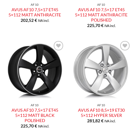
AF10
AF10
AVUS AF10 7,5×17 ET45
AVUS AF10 7,5×17 ET45
5×112 MATT ANTHRACITE
5×112 MATT ANTHRACITE
POLISHED
202,52
€
IVA incl.
225,70
€
IVA incl.
Aggiungi
Aggiungi
alla lista
alla lista
dei
dei
desideri
desideri
AF10
AF10
AVUS AF10 7,5×17 ET45
AVUS AF10 8,5×19 ET30
5×112 MATT BLACK
5×112 HYPER SILVER
POLISHED
281,82
€
IVA incl.
225,70
€
IVA incl.