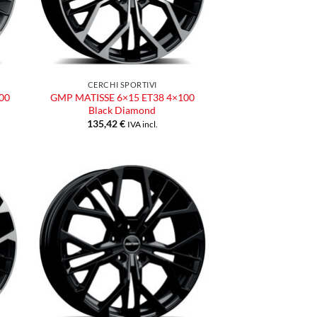
CERCHI SPORTIVI
00
GMP MATISSE 6×15 ET38 4×100
Black Diamond
135,42
€
IVA incl.
ngi
Aggiungi
ista
alla lista
dei
eri
desideri