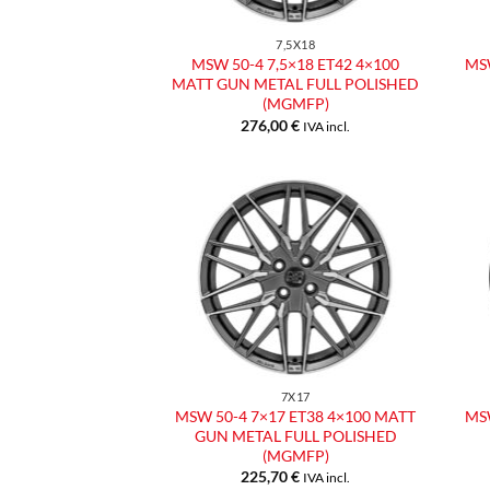
7,5X18
MSW 50-4 7,5×18 ET42 4×100
MSW
MATT GUN METAL FULL POLISHED
(MGMFP)
276,00
€
IVA incl.
Aggiungi
alla lista
dei
desideri
7X17
MSW 50-4 7×17 ET38 4×100 MATT
MSW
GUN METAL FULL POLISHED
(MGMFP)
225,70
€
IVA incl.