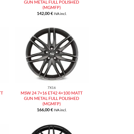
GUN METAL FULL POLISHED
(MGMFP)
142,00
€
IVA incl.
ngi
Aggiungi
ista
alla lista
dei
eri
desideri
7X16
TT
MSW 24 7×16 ET42 4×100 MATT
GUN METAL FULL POLISHED
(MGMFP)
166,00
€
IVA incl.