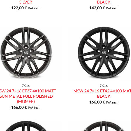
SILVER
BLACK
122,00
€
142,00
€
IVA incl.
IVA incl.
Aggiungi
Aggiu
alla lista
alla l
dei
dei
desideri
desid
7X16
7X16
SW 24 7×16 ET37 4×100 MATT
MSW 24 7×16 ET42 4×100 MA
GUN METAL FULL POLISHED
BLACK
(MGMFP)
166,00
€
IVA incl.
166,00
€
IVA incl.