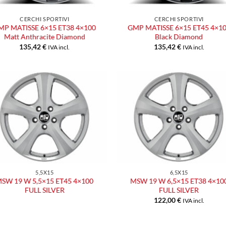
CERCHI SPORTIVI
CERCHI SPORTIVI
MP MATISSE 6×15 ET38 4×100
GMP MATISSE 6×15 ET45 4×1
Matt Anthracite Diamond
Black Diamond
135,42
€
135,42
€
IVA incl.
IVA incl.
Aggiungi
Aggiu
alla lista
alla l
dei
dei
desideri
desid
5,5X15
6,5X15
SW 19 W 5,5×15 ET45 4×100
MSW 19 W 6,5×15 ET38 4×10
FULL SILVER
FULL SILVER
122,00
€
IVA incl.