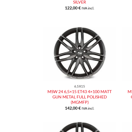
SILVER
122,00
€
IVA incl.
Aggiungi
alla lista
dei
desideri
6,5X15
MSW 24 6,5×15 ET43 4×100 MATT
M
GUN METAL FULL POLISHED
(MGMFP)
142,00
€
IVA incl.