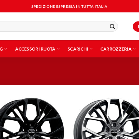
SPEDIZIONE ESPRESSA IN TUTTA ITALIA
NG
ACCESSORI RUOTA
SCARICHI
CARROZZERIA
Aggiungi
Aggiu
alla lista
alla l
dei
dei
desideri
desid