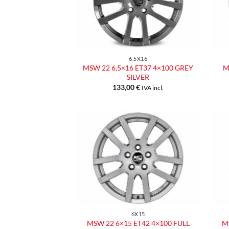
desideri
6,5X16
MSW 22 6,5×16 ET37 4×100 GREY
M
SILVER
133,00
€
IVA incl.
Aggiungi
alla lista
dei
desideri
6X15
MSW 22 6×15 ET42 4×100 FULL
M