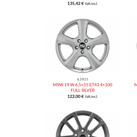
135,42
€
IVA incl.
Aggiungi
alla lista
dei
desideri
6,5X15
MSW 19 W 6,5×15 ET43 4×100
M
FULL SILVER
122,00
€
IVA incl.
Aggiungi
alla lista
dei