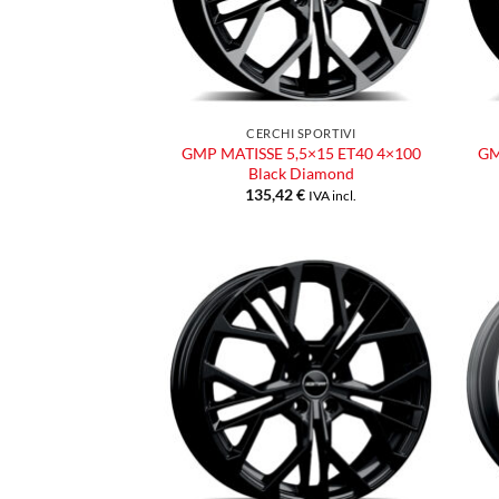
CERCHI SPORTIVI
GMP MATISSE 5,5×15 ET40 4×100
GM
Black Diamond
135,42
€
IVA incl.
Aggiungi
alla lista
dei
desideri