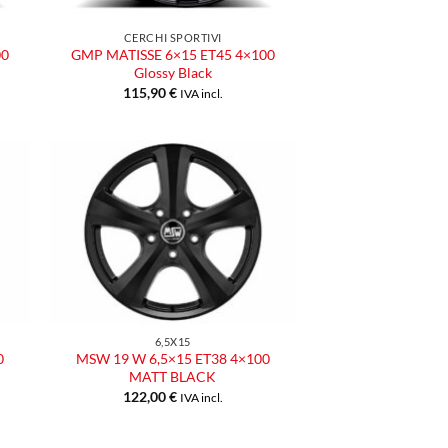
CERCHI SPORTIVI
00
GMP MATISSE 6×15 ET45 4×100
Glossy Black
115,90
€
IVA incl.
ngi
Aggiungi
ista
alla lista
dei
eri
desideri
6,5X15
0
MSW 19 W 6,5×15 ET38 4×100
MATT BLACK
122,00
€
IVA incl.