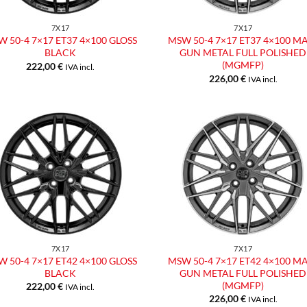
7X17
7X17
 50-4 7×17 ET37 4×100 GLOSS
MSW 50-4 7×17 ET37 4×100 M
BLACK
GUN METAL FULL POLISHED
(MGMFP)
222,00
€
IVA incl.
226,00
€
IVA incl.
Aggiungi
Aggiu
alla lista
alla l
dei
dei
desideri
desid
7X17
7X17
 50-4 7×17 ET42 4×100 GLOSS
MSW 50-4 7×17 ET42 4×100 M
BLACK
GUN METAL FULL POLISHED
(MGMFP)
222,00
€
IVA incl.
226,00
€
IVA incl.