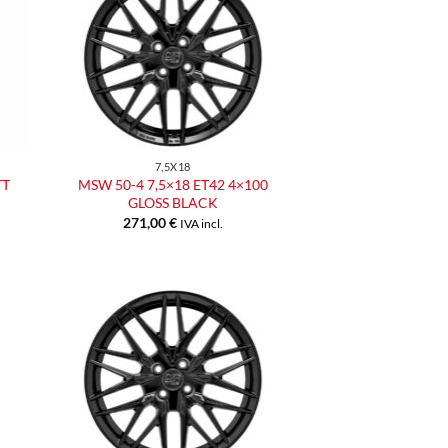
ngi
Aggiungi
ista
alla lista
dei
eri
desideri
7,5X18
TT
MSW 50-4 7,5×18 ET42 4×100
GLOSS BLACK
271,00
€
IVA incl.
ngi
Aggiungi
ista
alla lista
dei
eri
desideri