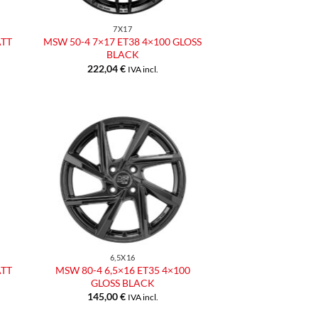
7X17
ATT
MSW 50-4 7×17 ET38 4×100 GLOSS
BLACK
222,04
€
IVA incl.
ngi
Aggiungi
ista
alla lista
dei
eri
desideri
6,5X16
ATT
MSW 80-4 6,5×16 ET35 4×100
GLOSS BLACK
145,00
€
IVA incl.