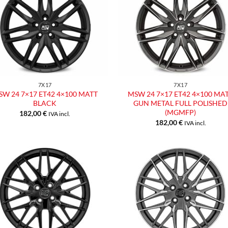
Aggiungi
Aggiu
alla lista
alla l
dei
dei
desideri
desid
7X17
7X17
SW 24 7×17 ET42 4×100 MATT
MSW 24 7×17 ET42 4×100 MA
BLACK
GUN METAL FULL POLISHED
(MGMFP)
182,00
€
IVA incl.
182,00
€
IVA incl.
Aggiungi
Aggiu
alla lista
alla l
dei
dei
desideri
desid