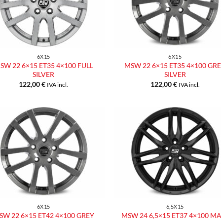
desideri
desid
6X15
6X15
SW 22 6×15 ET35 4×100 FULL
MSW 22 6×15 ET35 4×100 GR
SILVER
SILVER
122,00
€
122,00
€
IVA incl.
IVA incl.
Aggiungi
Aggiu
alla lista
alla l
dei
dei
desideri
desid
6X15
6,5X15
SW 22 6×15 ET42 4×100 GREY
MSW 24 6,5×15 ET37 4×100 M