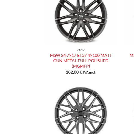
Aggiungi
alla lista
dei
desideri
7X17
MSW 24 7×17 ET37 4×100 MATT
M
GUN METAL FULL POLISHED
(MGMFP)
182,00
€
IVA incl.
Aggiungi
alla lista
dei
desideri