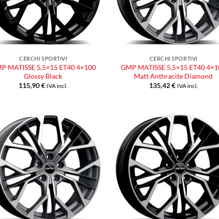
CERCHI SPORTIVI
CERCHI SPORTIVI
P MATISSE 5,5×15 ET40 4×100
GMP MATISSE 5,5×15 ET40 4×1
Glossy Black
Matt Anthracite Diamond
115,90
€
135,42
€
IVA incl.
IVA incl.
Aggiungi
Aggiu
alla lista
alla l
dei
dei
desideri
desid