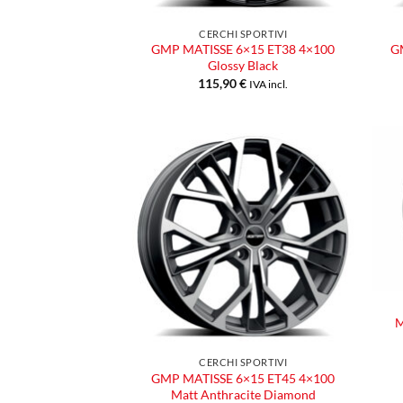
CERCHI SPORTIVI
GMP MATISSE 6×15 ET38 4×100
G
Glossy Black
115,90
€
IVA incl.
Aggiungi
alla lista
dei
desideri
M
CERCHI SPORTIVI
GMP MATISSE 6×15 ET45 4×100
Matt Anthracite Diamond