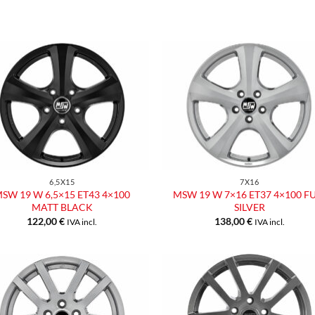
Aggiungi
Aggiu
alla lista
alla l
dei
dei
desideri
desid
6,5X15
7X16
SW 19 W 6,5×15 ET43 4×100
MSW 19 W 7×16 ET37 4×100 F
MATT BLACK
SILVER
122,00
€
138,00
€
IVA incl.
IVA incl.
Aggiungi
Aggiu
alla lista
alla l
dei
dei