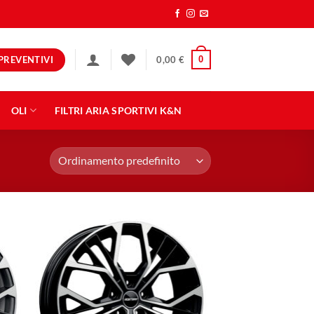
PREVENTIVI
0
0,00
€
OLI
FILTRI ARIA SPORTIVI K&N
ngi
Aggiungi
ista
alla lista
dei
eri
desideri