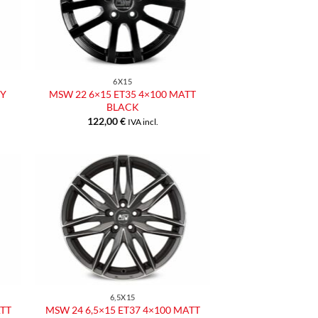
eri
desideri
6X15
EY
MSW 22 6×15 ET35 4×100 MATT
BLACK
122,00
€
IVA incl.
ngi
Aggiungi
ista
alla lista
dei
eri
desideri
6,5X15
ATT
MSW 24 6,5×15 ET37 4×100 MATT