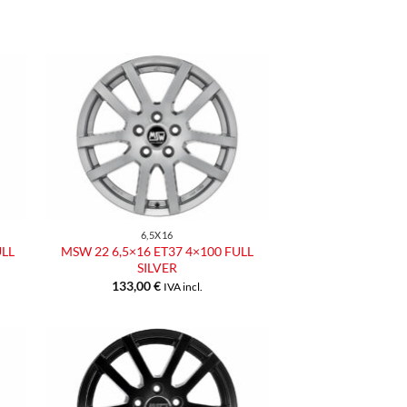
ngi
Aggiungi
ista
alla lista
dei
eri
desideri
6,5X16
ULL
MSW 22 6,5×16 ET37 4×100 FULL
SILVER
133,00
€
IVA incl.
ngi
Aggiungi
ista
alla lista
dei