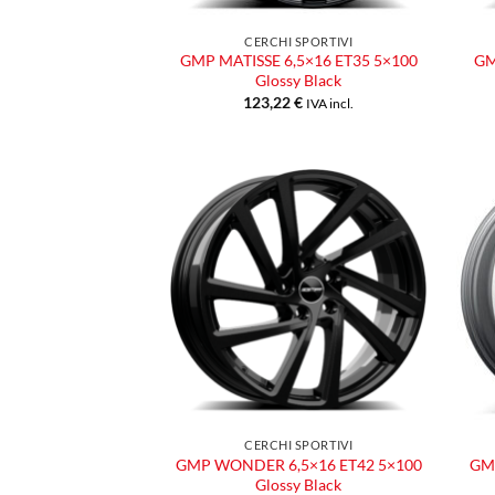
CERCHI SPORTIVI
GMP MATISSE 6,5×16 ET35 5×100
GM
Glossy Black
123,22
€
IVA incl.
Aggiungi
alla lista
dei
desideri
CERCHI SPORTIVI
GMP WONDER 6,5×16 ET42 5×100
GM
Glossy Black