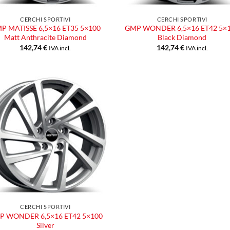
CERCHI SPORTIVI
CERCHI SPORTIVI
P MATISSE 6,5×16 ET35 5×100
GMP WONDER 6,5×16 ET42 5×
Matt Anthracite Diamond
Black Diamond
142,74
€
142,74
€
IVA incl.
IVA incl.
Aggiungi
alla lista
dei
desideri
CERCHI SPORTIVI
P WONDER 6,5×16 ET42 5×100
Silver