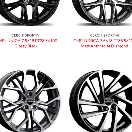
CERCHI SPORTIVI
CERCHI SPORTIVI
P LUNICA 7,5×18 ET38 5×100
GMP LUNICA 7,5×18 ET38 5×1
Glossy Black
Matt Anthracite Diamond
Aggiungi
Aggiu
alla lista
alla l
dei
dei
desideri
desid