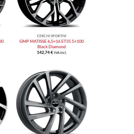
CERCHI SPORTIVI
00
GMP MATISSE 6,5×16 ET35 5×100
Black Diamond
142,74
€
IVA incl.
ngi
Aggiungi
ista
alla lista
dei
eri
desideri