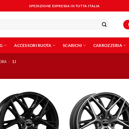
SPEDIZIONE ESPRESSA IN TUTTA ITALIA
NG
ACCESSORI RUOTA
SCARICHI
CARROZZERIA
BORA
/
1J
Aggiungi
Aggiu
alla lista
alla l
dei
dei
desideri
desid