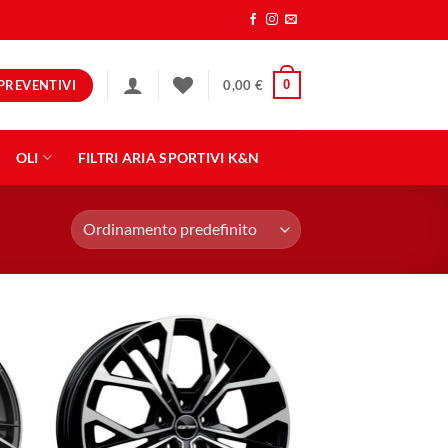
PREVENTIVI
0
0,00
€
OLI
FILTRI ARIA SPORTIVI K&N
ngi
Aggiungi
ista
alla lista
dei
eri
desideri