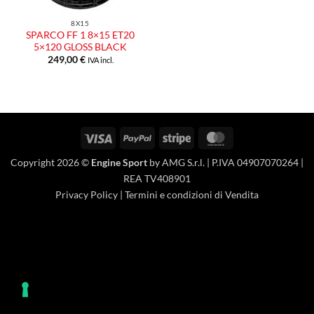
8X15
SPARCO FF 1 8×15 ET20
5×120 GLOSS BLACK
249,00
€
IVA incl.
Visa
PayPal
Stripe
MasterCard
Copyright 2026 ©
Engine Sport
by AMG S.r.l. | P.IVA 04907070264 |
REA TV408901
Privacy Policy
|
Termini e condizioni di Vendita