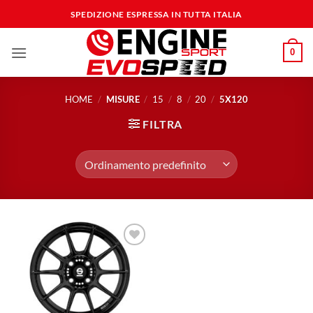
Salta
SPEDIZIONE ESPRESSA IN TUTTA ITALIA
ai
contenuti
0
HOME
/
MISURE
/
15
/
8
/
20
/
5X120
FILTRA
Aggiungi
alla lista
dei
desideri