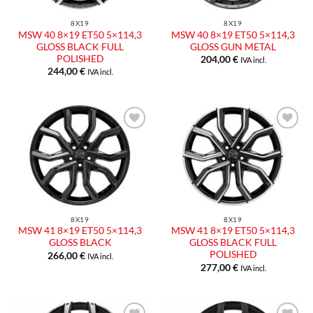
8X19
8X19
MSW 40 8×19 ET50 5×114,3
MSW 40 8×19 ET50 5×114,3
GLOSS BLACK FULL
GLOSS GUN METAL
POLISHED
204,00
€
IVA incl.
244,00
€
IVA incl.
Aggiungi
Aggiungi
alla lista
alla lista
dei
dei
desideri
desideri
8X19
8X19
MSW 41 8×19 ET50 5×114,3
MSW 41 8×19 ET50 5×114,3
GLOSS BLACK
GLOSS BLACK FULL
POLISHED
266,00
€
IVA incl.
277,00
€
IVA incl.