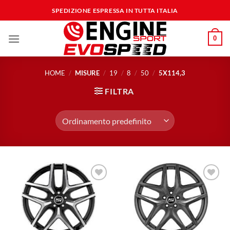
Salta
SPEDIZIONE ESPRESSA IN TUTTA ITALIA
ai
contenuti
0
HOME
/
MISURE
/
19
/
8
/
50
/
5X114,3
FILTRA
Aggiungi
Aggiungi
alla lista
alla lista
dei
dei
desideri
desideri