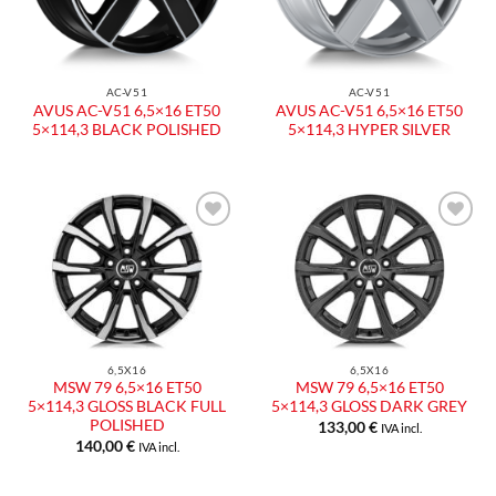
AC-V51
AC-V51
AVUS AC-V51 6,5×16 ET50
AVUS AC-V51 6,5×16 ET50
5×114,3 BLACK POLISHED
5×114,3 HYPER SILVER
Aggiungi
Aggiungi
alla lista
alla lista
dei
dei
desideri
desideri
6,5X16
6,5X16
MSW 79 6,5×16 ET50
MSW 79 6,5×16 ET50
5×114,3 GLOSS BLACK FULL
5×114,3 GLOSS DARK GREY
POLISHED
133,00
€
IVA incl.
140,00
€
IVA incl.