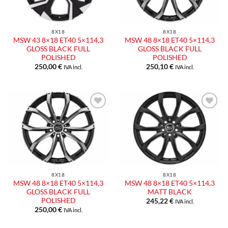
8X18
8X18
MSW 43 8×18 ET40 5×114,3
MSW 48 8×18 ET40 5×114,3
GLOSS BLACK FULL
GLOSS BLACK FULL
POLISHED
POLISHED
250,00
€
250,10
€
IVA incl.
IVA incl.
Aggiungi
Aggiungi
alla lista
alla lista
dei
dei
desideri
desideri
8X18
8X18
MSW 48 8×18 ET40 5×114,3
MSW 48 8×18 ET40 5×114,3
GLOSS BLACK FULL
MATT BLACK
POLISHED
245,22
€
IVA incl.
250,00
€
IVA incl.