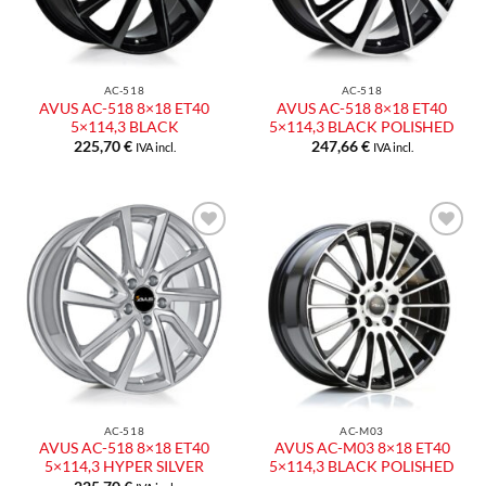
AC-518
AC-518
AVUS AC-518 8×18 ET40
AVUS AC-518 8×18 ET40
5×114,3 BLACK
5×114,3 BLACK POLISHED
225,70
€
247,66
€
IVA incl.
IVA incl.
Aggiungi
Aggiungi
alla lista
alla lista
dei
dei
desideri
desideri
AC-518
AC-M03
AVUS AC-518 8×18 ET40
AVUS AC-M03 8×18 ET40
5×114,3 HYPER SILVER
5×114,3 BLACK POLISHED