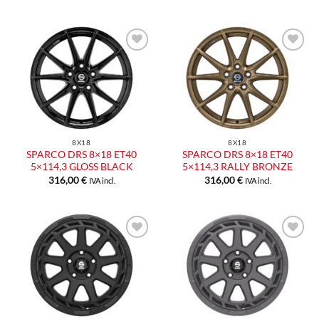
Aggiungi
Aggiungi
alla lista
alla lista
dei
dei
desideri
desideri
8X18
8X18
SPARCO DRS 8×18 ET40
SPARCO DRS 8×18 ET40
5×114,3 GLOSS BLACK
5×114,3 RALLY BRONZE
316,00
€
316,00
€
IVA incl.
IVA incl.
Aggiungi
Aggiungi
alla lista
alla lista
dei
dei
desideri
desideri