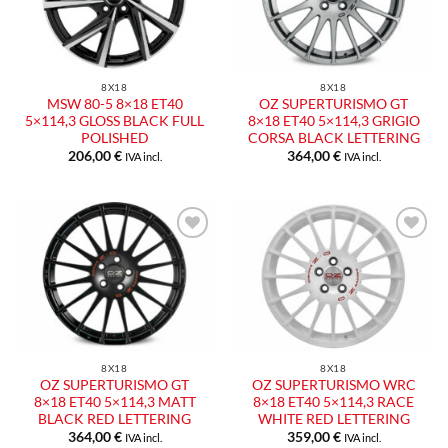
desideri
desideri
8X18
8X18
MSW 80-5 8×18 ET40
OZ SUPERTURISMO GT
5×114,3 GLOSS BLACK FULL
8×18 ET40 5×114,3 GRIGIO
POLISHED
CORSA BLACK LETTERING
206,00
€
364,00
€
IVA incl.
IVA incl.
Aggiungi
Aggiungi
alla lista
alla lista
dei
dei
desideri
desideri
8X18
8X18
OZ SUPERTURISMO GT
OZ SUPERTURISMO WRC
8×18 ET40 5×114,3 MATT
8×18 ET40 5×114,3 RACE
BLACK RED LETTERING
WHITE RED LETTERING
364,00
€
359,00
€
IVA incl.
IVA incl.