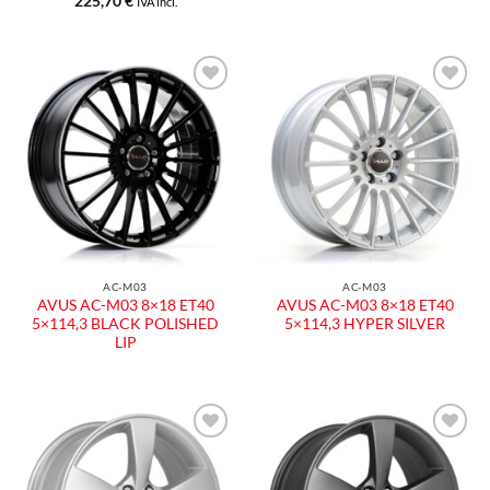
225,70
€
IVA incl.
Aggiungi
Aggiungi
alla lista
alla lista
dei
dei
desideri
desideri
AC-M03
AC-M03
AVUS AC-M03 8×18 ET40
AVUS AC-M03 8×18 ET40
5×114,3 BLACK POLISHED
5×114,3 HYPER SILVER
LIP
Aggiungi
Aggiungi
alla lista
alla lista
dei
dei