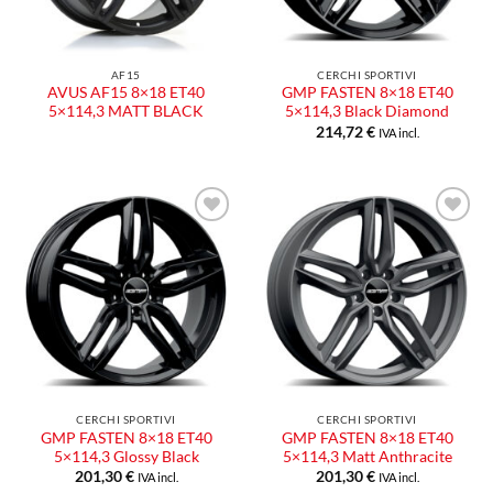
AF15
CERCHI SPORTIVI
AVUS AF15 8×18 ET40
GMP FASTEN 8×18 ET40
5×114,3 MATT BLACK
5×114,3 Black Diamond
214,72
€
IVA incl.
Aggiungi
Aggiungi
alla lista
alla lista
dei
dei
desideri
desideri
CERCHI SPORTIVI
CERCHI SPORTIVI
GMP FASTEN 8×18 ET40
GMP FASTEN 8×18 ET40
5×114,3 Glossy Black
5×114,3 Matt Anthracite
201,30
€
201,30
€
IVA incl.
IVA incl.