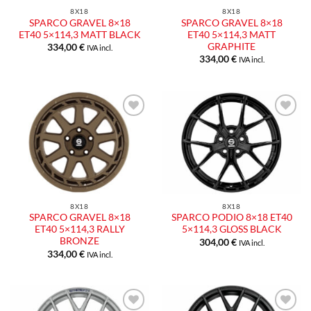
8X18
8X18
SPARCO GRAVEL 8×18
SPARCO GRAVEL 8×18
ET40 5×114,3 MATT BLACK
ET40 5×114,3 MATT
GRAPHITE
334,00
€
IVA incl.
334,00
€
IVA incl.
Aggiungi
Aggiungi
alla lista
alla lista
dei
dei
desideri
desideri
8X18
8X18
SPARCO GRAVEL 8×18
SPARCO PODIO 8×18 ET40
ET40 5×114,3 RALLY
5×114,3 GLOSS BLACK
BRONZE
304,00
€
IVA incl.
334,00
€
IVA incl.