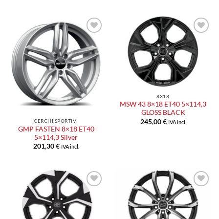
Aggiungi
Aggiungi
alla lista
alla lista
dei
dei
desideri
desideri
8X18
MSW 43 8×18 ET40 5×114,3
GLOSS BLACK
CERCHI SPORTIVI
245,00
€
IVA incl.
GMP FASTEN 8×18 ET40
5×114,3 Silver
201,30
€
IVA incl.
Aggiungi
Aggiungi
alla lista
alla lista
dei
dei
desideri
desideri