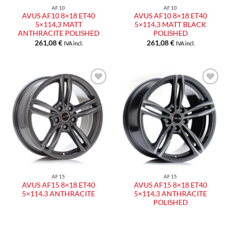
AF10
AF10
AVUS AF10 8×18 ET40
AVUS AF10 8×18 ET40
5×114,3 MATT
5×114,3 MATT BLACK
ANTHRACITE POLISHED
POLISHED
261,08
€
261,08
€
IVA incl.
IVA incl.
Aggiungi
Aggiungi
alla lista
alla lista
dei
dei
desideri
desideri
AF15
AF15
AVUS AF15 8×18 ET40
AVUS AF15 8×18 ET40
5×114,3 ANTHRACITE
5×114,3 ANTHRACITE
POLISHED