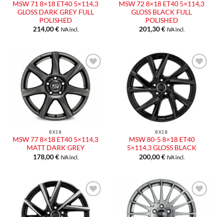
MSW 71 8×18 ET40 5×114,3
MSW 72 8×18 ET40 5×114,3
GLOSS DARK GREY FULL
GLOSS BLACK FULL
POLISHED
POLISHED
214,00
€
201,30
€
IVA incl.
IVA incl.
Aggiungi
Aggiungi
alla lista
alla lista
dei
dei
desideri
desideri
8X18
8X18
MSW 77 8×18 ET40 5×114,3
MSW 80-5 8×18 ET40
MATT DARK GREY
5×114,3 GLOSS BLACK
178,00
€
200,00
€
IVA incl.
IVA incl.
Aggiungi
Aggiungi
alla lista
alla lista
dei
dei