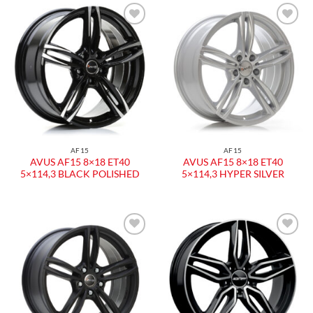
Aggiungi
Aggiungi
alla lista
alla lista
dei
dei
desideri
desideri
AF15
AF15
AVUS AF15 8×18 ET40
AVUS AF15 8×18 ET40
5×114,3 BLACK POLISHED
5×114,3 HYPER SILVER
Aggiungi
Aggiungi
alla lista
alla lista
dei
dei
desideri
desideri