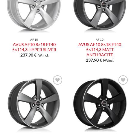
desideri
desideri
AF10
AF10
AVUS AF10 8×18 ET40
AVUS AF10 8×18 ET40
5×114,3 HYPER SILVER
5×114,3 MATT
ANTHRACITE
237,90
€
IVA incl.
237,90
€
IVA incl.
Aggiungi
Aggiungi
alla lista
alla lista
dei
dei
desideri
desideri