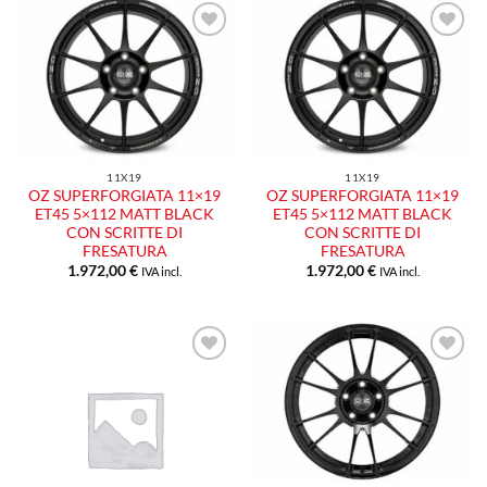
Aggiungi
Aggiungi
alla lista
alla lista
dei
dei
desideri
desideri
11X19
11X19
OZ SUPERFORGIATA 11×19
OZ SUPERFORGIATA 11×19
ET45 5×112 MATT BLACK
ET45 5×112 MATT BLACK
CON SCRITTE DI
CON SCRITTE DI
FRESATURA
FRESATURA
1.972,00
€
1.972,00
€
IVA incl.
IVA incl.
Aggiungi
Aggiungi
alla lista
alla lista
dei
dei
desideri
desideri