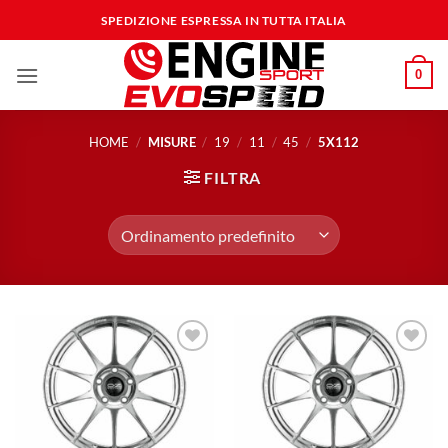
Salta
SPEDIZIONE ESPRESSA IN TUTTA ITALIA
ai
contenuti
0
HOME
/
MISURE
/
19
/
11
/
45
/
5X112
FILTRA
Aggiungi
Aggiungi
alla lista
alla lista
dei
dei
desideri
desideri