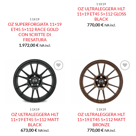
11X19
OZ ULTRALEGGERA HLT
11×19 ET45 5×112 GLOSS
BLACK
11X19
OZ SUPERFORGIATA 11×19
770,00
€
IVA incl.
ET45 5×112 RACE GOLD
CON SCRITTE DI
FRESATURA
1.972,00
€
IVA incl.
Aggiungi
Aggiungi
alla lista
alla lista
dei
dei
desideri
desideri
11X19
11X19
OZ ULTRALEGGERA HLT
OZ ULTRALEGGERA HLT
11×19 ET45 5×112 MATT
11×19 ET45 5×112 MATT
BLACK
BRONZE
673,00
€
770,00
€
IVA incl.
IVA incl.