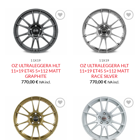
Aggiungi
Aggiungi
alla lista
alla lista
dei
dei
desideri
desideri
11X19
11X19
OZ ULTRALEGGERA HLT
OZ ULTRALEGGERA HLT
11×19 ET45 5×112 MATT
11×19 ET45 5×112 MATT
GRAPHITE
RACE SILVER
770,00
€
770,00
€
IVA incl.
IVA incl.
Aggiungi
Aggiungi
alla lista
alla lista
dei
dei
desideri
desideri