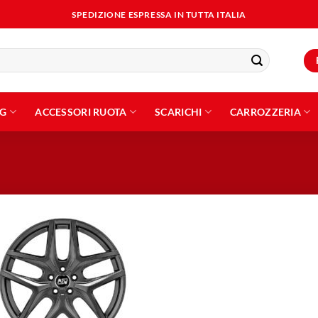
SPEDIZIONE ESPRESSA IN TUTTA ITALIA
NG
ACCESSORI RUOTA
SCARICHI
CARROZZERIA
Aggiungi
alla lista
dei
desideri