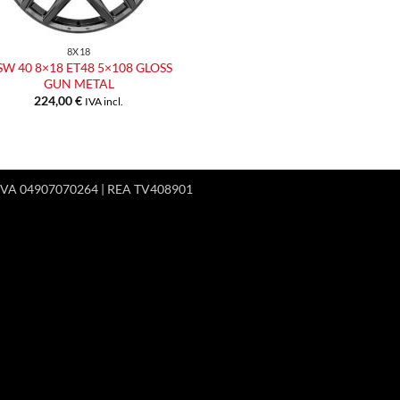
8X18
W 40 8×18 ET48 5×108 GLOSS
GUN METAL
224,00
€
IVA incl.
 P.IVA 04907070264 | REA TV408901