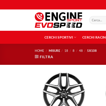
Salta
ai
contenuti
Cerca:
CERCHI SPORTIVI
CERCHI RACI
HOME
/
MISURE
/
18
/
8
/
48
/
5X108
FILTRA
Aggiungi
alla lista
dei
desideri