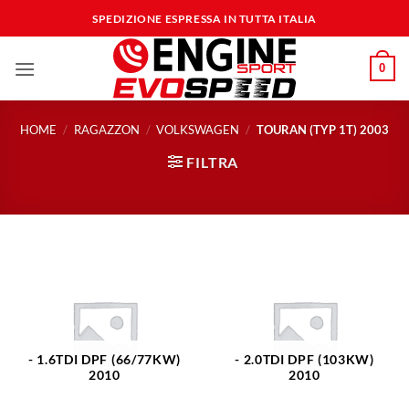
Salta
SPEDIZIONE ESPRESSA IN TUTTA ITALIA
ai
contenuti
0
HOME
/
RAGAZZON
/
VOLKSWAGEN
/
TOURAN (TYP 1T) 2003
FILTRA
- 1.6TDI DPF (66/77KW)
- 2.0TDI DPF (103KW)
2010
2010