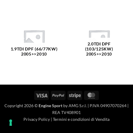
2.0TDI DPF
1.9TDI DPF (66/77KW)
(103/125KW)
2005>>2010
2005>>2010
Visa
PayPal
Stripe
MasterCard
Copyright 2026 ©
Engine Sport
by AMG S.r.l. | P.IVA 04907070264 |
REA TV408901
Privacy Policy
|
Termini e condizioni di Vendita