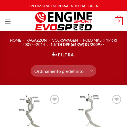
Salta
SPEDIZIONE ESPRESSA IN TUTTA ITALIA
ai
contenuti
0
HOME
/
RAGAZZON
/
VOLKSWAGEN
/
POLO MK5 (TYP 6R)
2009>>2014
/
1.6TDI DPF (66KW) 09/2009>>
FILTRA
Aggiungi
Aggiungi
alla lista
alla lista
dei
dei
desideri
desideri