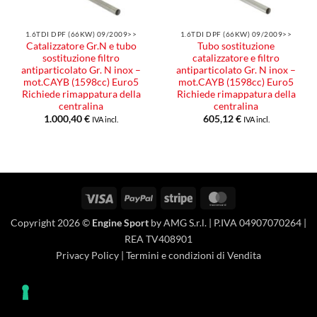
1.6TDI DPF (66KW) 09/2009>>
1.6TDI DPF (66KW) 09/2009>>
Catalizzatore Gr.N e tubo
Tubo sostituzione
sostituzione filtro
catalizzatore e filtro
antiparticolato Gr. N inox –
antiparticolato Gr. N inox –
mot.CAYB (1598cc) Euro5
mot.CAYB (1598cc) Euro5
Richiede rimappatura della
Richiede rimappatura della
centralina
centralina
1.000,40
€
605,12
€
IVA incl.
IVA incl.
Visa
PayPal
Stripe
MasterCard
Copyright 2026 ©
Engine Sport
by AMG S.r.l. | P.IVA 04907070264 |
REA TV408901
Privacy Policy
|
Termini e condizioni di Vendita