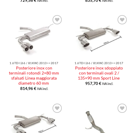
729,56
€
835,70
€
IVA incl.
IVA incl.
Aggiungi
Aggiungi
alla lista
alla lista
dei
dei
desideri
desideri
1.6TDI (66 / 81KW) 2013>>2017
1.6TDI (66 / 81KW) 2013>>2017
Posteriore inox con
Posteriore inox sdoppiato
terminali rotondi 2×80 mm
con terminali ovali 2 /
sfalsati Linea maggiorata
135×90 mm Sport Line
diametro 60 mm
957,70
€
IVA incl.
814,96
€
IVA incl.
Aggiungi
Aggiungi
alla lista
alla lista
dei
dei
desideri
desideri