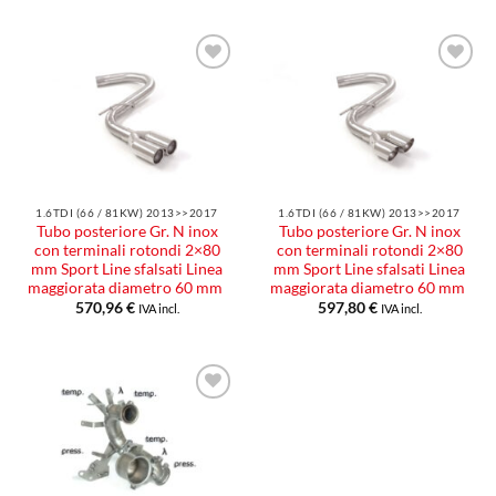
Aggiungi
Aggiungi
alla lista
alla lista
dei
dei
desideri
desideri
1.6TDI (66 / 81KW) 2013>>2017
1.6TDI (66 / 81KW) 2013>>2017
Tubo posteriore Gr. N inox
Tubo posteriore Gr. N inox
con terminali rotondi 2×80
con terminali rotondi 2×80
mm Sport Line sfalsati Linea
mm Sport Line sfalsati Linea
maggiorata diametro 60 mm
maggiorata diametro 60 mm
570,96
€
597,80
€
IVA incl.
IVA incl.
Aggiungi
alla lista
dei
desideri