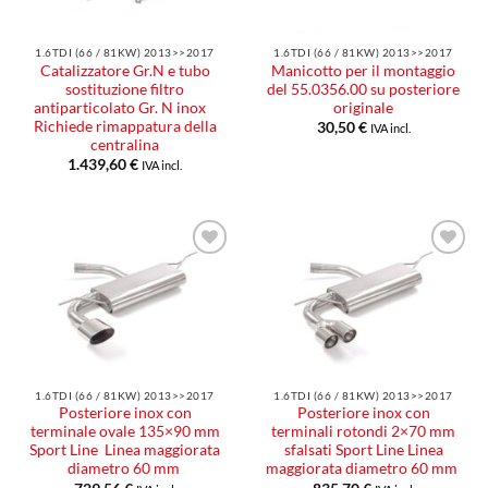
1.6TDI (66 / 81KW) 2013>>2017
1.6TDI (66 / 81KW) 2013>>2017
Catalizzatore Gr.N e tubo
Manicotto per il montaggio
sostituzione filtro
del 55.0356.00 su posteriore
antiparticolato Gr. N inox
originale
Richiede rimappatura della
30,50
€
IVA incl.
centralina
1.439,60
€
IVA incl.
Aggiungi
Aggiungi
alla lista
alla lista
dei
dei
desideri
desideri
1.6TDI (66 / 81KW) 2013>>2017
1.6TDI (66 / 81KW) 2013>>2017
Posteriore inox con
Posteriore inox con
terminale ovale 135×90 mm
terminali rotondi 2×70 mm
Sport Line Linea maggiorata
sfalsati Sport Line Linea
diametro 60 mm
maggiorata diametro 60 mm