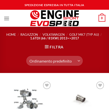
Salta
SPEDIZIONE ESPRESSA IN TUTTA ITALIA
ai
contenuti
0
HOME
/
RAGAZZON
/
VOLKSWAGEN
/
GOLF MK7 (TYP AU)
/
1.6TDI (66 / 81KW) 2013>>2017
FILTRA
Aggiungi
Aggiungi
alla lista
alla lista
dei
dei
desideri
desideri