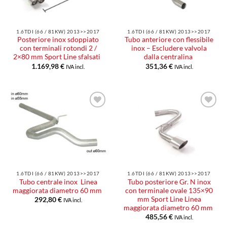
1.6TDI (66 / 81KW) 2013>>2017
1.6TDI (66 / 81KW) 2013>>2017
Posteriore inox sdoppiato
Tubo anteriore con flessibile
con terminali rotondi 2 /
inox – Escludere valvola
2×80 mm Sport Line sfalsati
dalla centralina
1.169,98
€
351,36
€
IVA incl.
IVA incl.
Aggiungi
Aggiungi
alla lista
alla lista
dei
dei
desideri
desideri
1.6TDI (66 / 81KW) 2013>>2017
1.6TDI (66 / 81KW) 2013>>2017
Tubo centrale inox Linea
Tubo posteriore Gr. N inox
maggiorata diametro 60 mm
con terminale ovale 135×90
mm Sport Line Linea
292,80
€
IVA incl.
maggiorata diametro 60 mm
485,56
€
IVA incl.