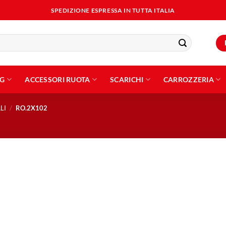
SPEDIZIONE ESPRESSA IN TUTTA ITALIA
NG
ACCESSORI RUOTA
SCARICHI
CARROZZERIA
LI
/
RO.2X102