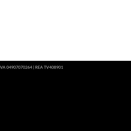
 P.IVA 04907070264 | REA TV408901