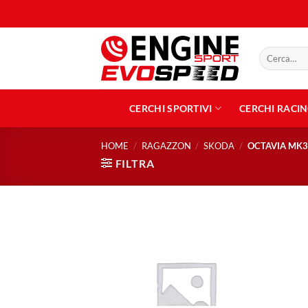
Salta
ai
contenuti
Cerca:
CERCHI SPORTIVI
CERCHI RACI
HOME
/
RAGAZZON
/
SKODA
/
OCTAVIA MK3 
FILTRA