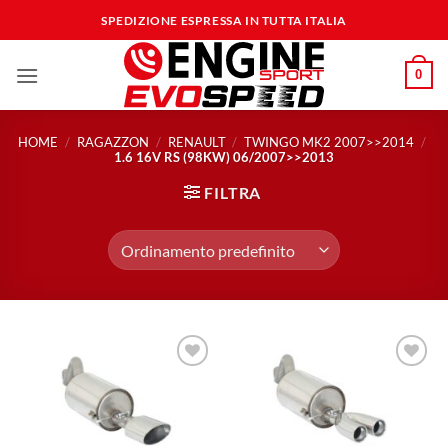
Salta
SPEDIZIONE ESPRESSA IN TUTTA ITALIA
ai
contenuti
0
HOME
/
RAGAZZON
/
RENAULT
/
TWINGO MK2 2007>>2014
/
1.6 16V RS (98KW) 06/2007>>2013
FILTRA
Aggiungi
Aggiungi
alla lista
alla lista
dei
dei
desideri
desideri