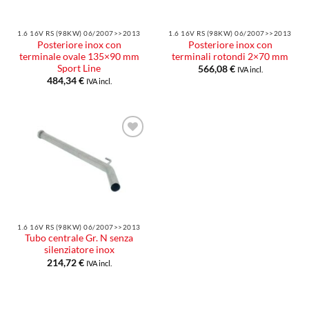
1.6 16V RS (98KW) 06/2007>>2013
1.6 16V RS (98KW) 06/2007>>2013
Posteriore inox con
Posteriore inox con
terminale ovale 135×90 mm
terminali rotondi 2×70 mm
Sport Line
566,08
€
IVA incl.
484,34
€
IVA incl.
Aggiungi
alla lista
dei
desideri
1.6 16V RS (98KW) 06/2007>>2013
Tubo centrale Gr. N senza
silenziatore inox
214,72
€
IVA incl.