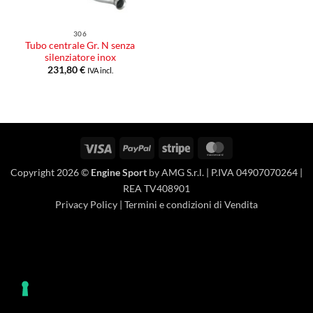
306
Tubo centrale Gr. N senza
silenziatore inox
231,80
€
IVA incl.
Visa
PayPal
Stripe
MasterCard
Copyright 2026 ©
Engine Sport
by AMG S.r.l. | P.IVA 04907070264 |
REA TV408901
Privacy Policy
|
Termini e condizioni di Vendita