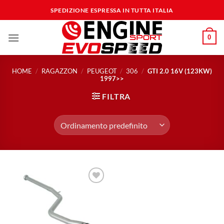
Salta
SPEDIZIONE ESPRESSA IN TUTTA ITALIA
ai
contenuti
0
HOME
/
RAGAZZON
/
PEUGEOT
/
306
/
GTI 2.0 16V (123KW)
1997>>
FILTRA
Aggiungi
alla lista
dei
desideri