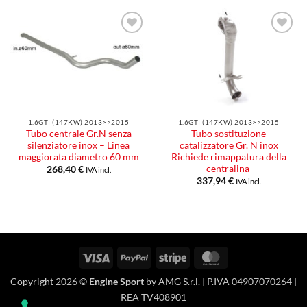
Aggiungi
Aggiungi
alla lista
alla lista
dei
dei
desideri
desideri
1.6GTI (147KW) 2013>>2015
1.6GTI (147KW) 2013>>2015
Tubo centrale Gr.N senza
Tubo sostituzione
silenziatore inox – Linea
catalizzatore Gr. N inox
maggiorata diametro 60 mm
Richiede rimappatura della
centralina
268,40
€
IVA incl.
337,94
€
IVA incl.
Visa
PayPal
Stripe
MasterCard
Copyright 2026 ©
Engine Sport
by AMG S.r.l. | P.IVA 04907070264 |
REA TV408901