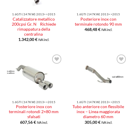
1.6GTI (147KW) 2013>>2015
1.6GTI (147KW) 2013>>2015
Catalizzatore metallico
Posteriore inox con
200cpsi Gr. N Richiede
terminale rotondo 90 mm
rimappatura della
468,48
€
IVA incl.
centralina
1.342,00
€
IVA incl.
Aggiungi
Aggiungi
alla lista
alla lista
dei
dei
desideri
desideri
1.6GTI (147KW) 2013>>2015
1.6GTI (147KW) 2013>>2015
Posteriore inox con
Tubo anteriore con flessibile
terminali rotondi 2×80 mm
inox – Linea maggiorata
sfalsati
diametro 60 mm
607,56
€
305,00
€
IVA incl.
IVA incl.