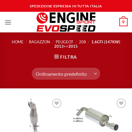
Salta
SPEDIZIONE ESPRESSA IN TUTTA ITALIA
ai
contenuti
0
HOME
/
RAGAZZON
/
PEUGEOT
/
208
/
1.6GTI (147KW)
2013>>2015
FILTRA
Aggiungi
Aggiungi
alla lista
alla lista
dei
dei
desideri
desideri