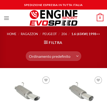
Salta
SPEDIZIONE ESPRESSA IN TUTTA ITALIA
ai
contenuti
0
HOME
/
RAGAZZON
/
PEUGEOT
/
206
/
1.6 (65KW) 1998>>
FILTRA
Aggiungi
Aggiungi
alla lista
alla lista
dei
dei
desideri
desideri