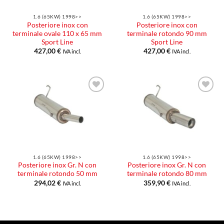
1.6 (65KW) 1998>>
1.6 (65KW) 1998>>
Posteriore inox con
Posteriore inox con
terminale ovale 110 x 65 mm
terminale rotondo 90 mm
Sport Line
Sport Line
427,00
€
427,00
€
IVA incl.
IVA incl.
Aggiungi
Aggiungi
alla lista
alla lista
dei
dei
desideri
desideri
1.6 (65KW) 1998>>
1.6 (65KW) 1998>>
Posteriore inox Gr. N con
Posteriore inox Gr. N con
terminale rotondo 50 mm
terminale rotondo 80 mm
294,02
€
359,90
€
IVA incl.
IVA incl.