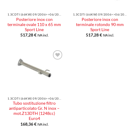
1.3CDTI (66KW) 09/2006>>06/2010
1.3CDTI (66KW) 09/2006>>06/2010
Posteriore inox con
Posteriore inox con
terminale ovale 110 x 65 mm
terminale rotondo 90 mm
Sport Line
Sport Line
517,28
€
517,28
€
IVA incl.
IVA incl.
Aggiungi
alla lista
dei
desideri
1.3CDTI (66KW) 09/2006>>06/2010
Tubo sostituzione filtro
antiparticolato Gr. N inox –
mot.Z13DTH (1248cc)
Euro4
168,36
€
IVA incl.