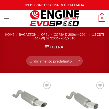
Salta
SPEDIZIONE ESPRESSA IN TUTTA ITALIA
ai
contenuti
0
HOME
/
RAGAZZON
/
OPEL
/
CORSA D 2006>>2014
/
1.3CDTI
(66KW) 09/2006>>06/2010
FILTRA
Aggiungi
Aggiungi
alla lista
alla lista
dei
dei
desideri
desideri