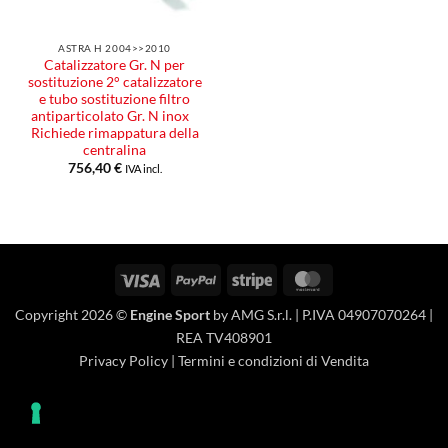
ASTRA H 2004>>2010
Catalizzatore Gr. N per
sostituzione 2° catalizzatore
e tubo sostituzione filtro
antiparticolato Gr. N inox
Richiede rimappatura della
centralina
756,40
€
IVA incl.
Visa
PayPal
Stripe
MasterCard
Copyright 2026 ©
Engine Sport
by AMG S.r.l. | P.IVA 04907070264 |
REA TV408901
Privacy Policy
|
Termini e condizioni di Vendita