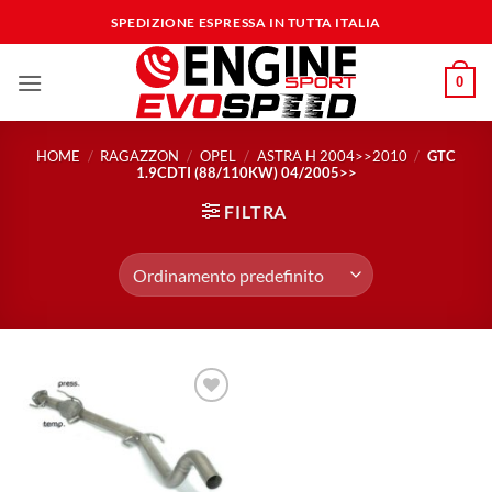
Salta
SPEDIZIONE ESPRESSA IN TUTTA ITALIA
ai
contenuti
0
HOME
/
RAGAZZON
/
OPEL
/
ASTRA H 2004>>2010
/
GTC
1.9CDTI (88/110KW) 04/2005>>
FILTRA
Aggiungi
alla lista
dei
desideri