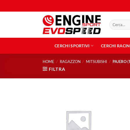
Salta
ai
contenuti
Cerca:
CERCHI SPORTIVI
CERCHI RACI
HOME
/
RAGAZZON
/
MITSUBISHI
/
PAJERO (
FILTRA