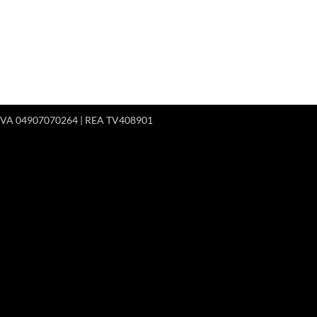
 P.IVA 04907070264 | REA TV408901