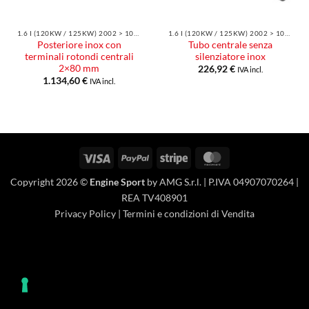
1.6 I (120KW / 125KW) 2002 > 10/2006
1.6 I (120KW / 125KW) 2002 > 10/2006
Posteriore inox con
Tubo centrale senza
terminali rotondi centrali
silenziatore inox
2×80 mm
226,92
€
IVA incl.
1.134,60
€
IVA incl.
Visa
PayPal
Stripe
MasterCard
Copyright 2026 ©
Engine Sport
by AMG S.r.l. | P.IVA 04907070264 |
REA TV408901
Privacy Policy
|
Termini e condizioni di Vendita