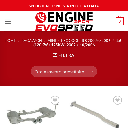
Salta
SPEDIZIONE ESPRESSA IN TUTTA ITALIA
ai
contenuti
0
HOME
/
RAGAZZON
/
MINI
/
R53 COOPER S 2002>>2006
/
1.6 I
(120KW / 125KW) 2002 > 10/2006
FILTRA
Aggiungi
Aggiungi
alla lista
alla lista
dei
dei
desideri
desideri